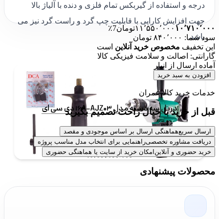
درجه و استفاده از گیربکس تمام فلزی و دنده با آلیاژ بالا
جهت افزایش کارایی با قابلیت چپ گرد و راست گرد نیز می
۱۰٬۷۱۰٬۰۰۰
۱۱٬۵۵۰٬۰۰۰
تومان
7٪
باشد.
سود شما: ۸۴۰٬۰۰۰ تومان
این تخفیف
مخصوص خرید آنلاین
است
گارانتی: اصالت و سلامت فیزیکی کالا
آماده ارسال از انبار
افزودن به سبد خرید
خدمات خرید کالا عمران
قبل از خرید با خیال راحت تصمیم بگیرید
ارسال سریع
هماهنگی ارسال بر اساس موجودی و مقصد
دریافت مشاوره تخصصی
راهنمایی برای انتخاب مدل مناسب پروژه
خرید حضوری و آنلاین
امکان خرید از سایت یا هماهنگی حضوری
محصولات پیشنهادی
خرید دریل سه دسته مدل AJZ03-16A
دی سی ای