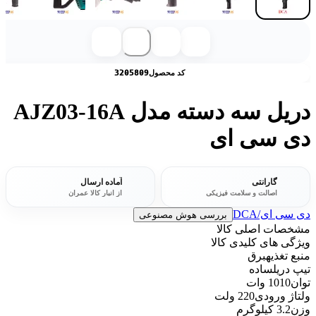
کد محصول
3205809
دریل سه دسته مدل AJZ03-16A
دی سی ای
گارانتی
آماده ارسال
اصالت و سلامت فیزیکی
از انبار کالا عمران
دی سی ای/DCA
بررسی هوش مصنوعی
مشخصات اصلی کالا
ویژگی های کلیدی کالا
منبع تغذیه
برق
تیپ دریل
ساده
توان
1010 وات
ولتاژ ورودی
220 ولت
وزن
3.2 کیلوگرم