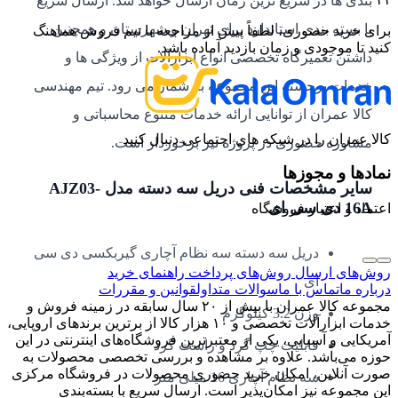
بندی ها در سریع ترین زمان ارسال خواهد شد. ارسال سریع
با بسته بندی استاندارد برای تهران و شهرستان و همچنین
برای خرید حضوری، لطفاً پیش از مراجعه با تیم فروش هماهنگ
کنید تا موجودی و زمان بازدید آماده باشد.
داشتن تعمیرگاه تخصصی انواع ابزارآلات از ویژگی ها و
خدمات برجسته این مجموعه به شمار می رود. تیم مهندسی
کالا عمران از توانایی ارائه خدمات متنوع محاسباتی و
کالا عمران را در شبکه های اجتماعی دنبال کنید
مشاوره حضوری در پروژه نیز برخوردار است.
نمادها و مجوزها
سایر مشخصات فنی دریل سه دسته مدل AJZ03-
16A دی سی ای
اعتماد و اعتبار فروشگاه
دریل سه دسته سه نظام آچاری گیربکسی دی سی
روش‌های ارسال
روش‌های پرداخت
راهنمای خرید
ای
درباره ما
تماس با ما
سوالات متداول
قوانین و مقررات
مجموعه کالا عمران با بیش از ۲۰ سال سابقه در زمینه فروش و
وزن 3.2 کیلوگرم
خدمات ابزارآلات تخصصی و ۱۰ هزار کالا از برترین برندهای اروپایی،
آمریکایی و آسیایی، یکی از معتبرترین فروشگاه‌های اینترنتی در این
قابلیت چپ گرد و راست گرد
حوزه می‌باشد. علاوه بر مشاهده و بررسی تخصصی محصولات به
صورت آنلاین، امکان خرید حضوری محصولات در فروشگاه مرکزی
سه نظام آچاری 16 میلی متر
این مجموعه نیز امکان‌پذیر است. ارسال سریع با بسته‌بندی