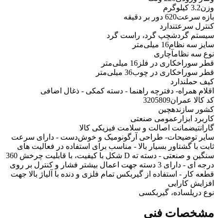
وزن
3.2 کیلوگرم
بازه سرعت
620 دور بر دقیقه
کنترل سرعت
ندارد
سیستم گردش
چپ گرد، راست گرد
سایز سه نظام
16 میلی‌متر
نوع سه نظام
آچاری
قطر سوراخکاری در فلز
16 میلی‌متر
قطر سوراخکاری در چوب
36 میلی‌متر
کیف حمل
ندارد
اقلام همراه
- دفترچه راهنما - دسته کمکی - ذغال اضافی
کد کالا عمران
3205809
کشور سازنده
چین
کاربرد ابزار
عمومی صنعتی
گارانتی
ضمانت اصالت و سلامت فیزیکی کالا
سایر توضیحات
- طراحی آرگونومیک و خوش‌دست - دارای سرعت
ثابت با گشتاور بسیار بالا - مناسب برای استفاده در فعالیت های
سنگین و صنعتی - دسته ته D شکل با کیفیت، با قابلیت چرخش 360
درجه ای - دارای 3 دسته جهت اعمال بیشتر فشار و کنترل بر روی
قطعه کار - استفاده از گیربکس تمام فلزی و دنده با آلیاژ بالا جهت
افزایش کارایی
نوع دریل
ساده، گیربکسی
مشخصات فنی