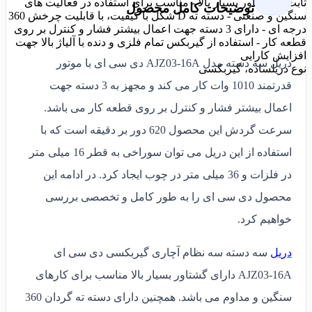
ثابت با گشتاور بسیار بالا - مناسب برای استفاده در فعالیت های
توضیحات کامل محصول
سنگین و صنعتی - دسته ته D شکل با کیفیت، با قابلیت چرخش 360
درجه ای - دارای 3 دسته جهت اعمال بیشتر فشار و کنترل بر روی
قطعه کار - استفاده از گیربکس تمام فلزی و دنده با آلیاژ بالا جهت
افزایش کارایی
دریل سه دسته مدل AJZ03-16A دی سی ای با موتور
نوع دریل
ساده، گیربکسی
قدرتمند 1010 وات کار می کند و مجهز به 3 دسته جهت
اعمال بیشتر فشار و کنترل بر روی قطعه کار می باشد.
سرعت گردش این محصول 620 دور بر دقیقه است که با
استفاده از این دریل می توان سوراخی به قطر 16 میلی متر
در فلزات و 36 میلی متر در چوب ایجاد کرد. در ادامه این
محصول دی سی ای را به طور کامل و تخصصی بررسی
خواهیم کرد.
دریل
سه دسته سه نظام آچاری گیربکسی دی سی ای
AJZ03-16A دارای گشتاور بسیار بالا مناسب برای کارهای
سنگین و مداوم می باشد. همچنین دارای دسته ته گردان 360