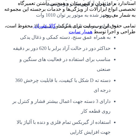
استاندارد برای تهران و شهرستان و همچنین داشتن تعمیرگاه
طراحی آرگونومیک و خوش‌دست
تخصصی انواع ابزارآلات از ویژگی‌ها و خدمات برجسته این مجموعه
مجهز شده به موتور پر توان 1010 وات
به شمار می‌رود.
تمامی حقوق این وب‌سایت برای شرکت
کالا عمران
محفوظ است،
دارای سرعت ثابت با گشتاور بسیار بالا
طراحی و اجرا توسط
همیار سایت
به همراه عمق سنج، دسته کمکی و ذغال یدکی
حداکثر دور در حالت آزاد برابر با 620 دور بر دقیقه
مناسب برای استفاده در فعالیت های سنگین و
صنعتی
دسته ته D شکل با کیفیت، با قابلیت چرخش 360
درجه ای
دارای 3 دسته جهت اعمال بیشتر فشار و کنترل بر
روی قطعه کار
استفاده از گیربکس تمام فلزی و دنده با آلیاژ بالا
جهت افزایش کارایی