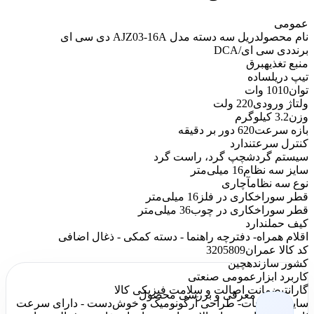
عمومی
نام محصول
دریل سه دسته مدل AJZ03-16A دی سی ای
برند
دی سی ای/DCA
منبع تغذیه
برق
تیپ دریل
ساده
توان
1010 وات
ولتاژ ورودی
220 ولت
وزن
3.2 کیلوگرم
بازه سرعت
620 دور بر دقیقه
کنترل سرعت
ندارد
سیستم گردش
چپ گرد، راست گرد
سایز سه نظام
16 میلی‌متر
نوع سه نظام
آچاری
قطر سوراخکاری در فلز
16 میلی‌متر
قطر سوراخکاری در چوب
36 میلی‌متر
کیف حمل
ندارد
اقلام همراه
- دفترچه راهنما - دسته کمکی - ذغال اضافی
کد کالا عمران
3205809
کشور سازنده
چین
کاربرد ابزار
عمومی صنعتی
گارانتی
ضمانت اصالت و سلامت فیزیکی کالا
معرفی و بررسی محصول
سایر توضیحات
- طراحی آرگونومیک و خوش‌دست - دارای سرعت