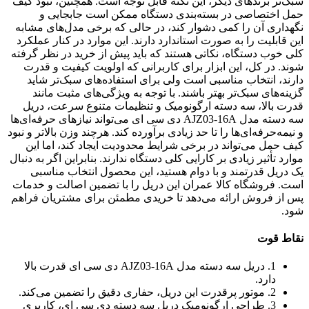
سبک‌تر برندهای دیگر، این نکته قابل توجه است. همچنین، نبود کیف
حمل اختصاصی در بسته‌بندی دستگاه ممکن است جابجایی و
نگهداری آن را کمی دشوار کند، در حالی که برخی مدل‌های مشابه
این قابلیت را به صورت استاندارد دارند. این موارد در کنار عملکرد
کلی خوب دستگاه، نکاتی هستند که باید پیش از خرید در نظر گرفته
شوند. در کل، این ابزار برای کاربرانی که اولویت کیفیت و قدرت
دارند، انتخاب مناسبی است ولی برای استفاده‌های سبک‌تر شاید
گزینه‌های سبک‌تر بهتر باشند. با توجه به ویژگی‌های مثبت مانند
قدرت بالا، سه دسته ارگونومیک و تنظیمات متنوع سرعت، دریل
سه دسته مدل AJZ03-16A دی سی ای می‌تواند نیازهای حرفه‌ای‌ها
و نیمه‌حرفه‌ای‌ها را تا حد زیادی برآورده کند. هرچند وزن بالاتر و نبود
کیف حمل می‌تواند در برخی شرایط محدودیت ایجاد کند، اما این
موارد تأثیر زیادی بر کارایی کلی دستگاه ندارند. بنابراین اگر به دنبال
یک دریل قدرتمند و با دوام هستید، این محصول انتخاب مناسبی
است. فروشگاه کالا عمران این دریل را با تضمین اصالت و خدمات
پس از فروش ارائه می‌دهد تا خریدی مطمئن برای مشتریان فراهم
شود.
نقاط قوت
1. دریل سه دسته مدل AJZ03-16A دی سی ای قدرت بالا
دارد.
2. موتور پرقدرت این دریل، حفاری دقیق را تضمین می‌کند.
3. طراحی ارگونومیک دریل سه دسته دی سی ای، کاربری