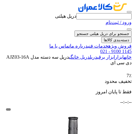
دریل هیلتی
ورود / ثبت‌نام
جستجو برای دریل هیلتی
جستجو
دسته‌بندی کالاها
فروش ویژه
خدمات فنی
درباره ما
تماس با ما
021 - 9100 1145
خانه
ابزار
ابزار برقی
دریل
دریل خانگی
دریل سه دسته مدل AJZ03-16A
دی سی ای
7٪
تخفیف محدود
فقط تا پایان امروز
--:--:--