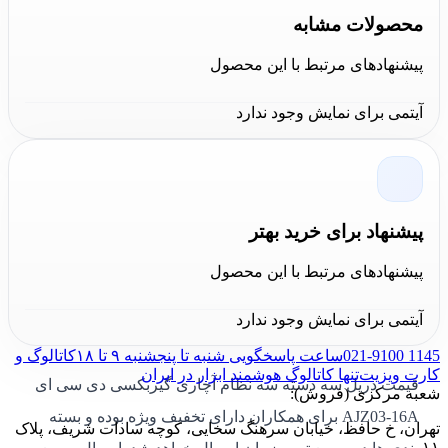
محصولات مشابه
برای خرید دریل سه دسته مدل AJZ03-16A دی سی ای شما
می توانید به دو روش خرید آنلاین از سایت کالا عمران و خرید
پیشنهادهای مرتبط با این محصول
حضوری از فروشگاه
کالا عمران
این محصول را خریداری
آیتمی برای نمایش وجود ندارد
نمایید. لیست قیمت تمامی ابزارآلات دی سی ای در سایت
کالا عمران به روز و در دسترس می باشد. شما می توانید با
خاطری آسوده تمامی محصولات این مجموعه را با بالاترین
کیفیت و مناسب ترین قیمت و ضمانت اصالت و سلامت
پیشنهاد برای خرید بهتر
فیزیکی کالا خریداری نمایید.
پیشنهادهای مرتبط با این محصول
قیمت دریل سه دسته سه نظام آچاری
آیتمی برای نمایش وجود ندارد
گیربکسی دی سی ای AJZ03-16A
021-9100 1145
ساعت پاسخگویی شنبه تا پنجشنبه ۹ تا ۱۸
کاتالوگ و
کارت ویزیت
تنها کاتالوگ هوشمند ابزار در ایران
قیمت دریل سه دسته سه نظام آچاری گیربکسی دی سی ای
شعبه مرکزی (فروش):
AJZ03-16A برای همکاران دارای تخفیف ویژه بوده و بسته
تهران، خ حافظ، خیابان سرهنگ سخایی، کوچه سادات شریف، پلاک
۱۱