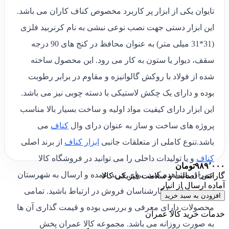
تایوان یکی از ابزار پر کاربرد مخصوص کناف کاران می باشد.
این ابزار دستی جهت نصب نوعی نبشی به نام کرنربید فلزی
(31*31 میلی متر) به عنوان محافظ در کنج های 90 درجه
سقف، دیوار یا ستون به کار می رود. این محصول ساخته
شده از فولاد با روکش گالوانیزه و مقاوم در برابر رطوبت
بوده و دارای یک چکش لاستیکی با دسته چوبی نیز می باشد.
این ابزار دارای کیفیت مواد اولیه و ساخت بسیار بالا مناسب
پروژه های ساخت و ساز به عنوان درای وال
کناف
می
باشد.تنوع کاملی از متعلقات جانبی
ابزار کناف
از برند اصلی
کناف
و یا تولیدات داخلی را می توانید در فروشگاه کالا
۹۸۹٬۰۰۰
تومان
عمران مشاهده کنید. برای خرید عمده و ارسال به شهرستان
گارانتی: اصالت و سلامت فیزیکی کالا
آماده ارسال از انبار
نیز می توانید با کارشناسان فروش در ارتباط باشید. تمامی
افزودن به سبد خرید
محصولات دارای معرفی و بررسی بوده و قیمت گذاری آن ها
خدمات خرید کالا عمران
به صورت روزانه می باشد. مجموعه کالا عمران پخش