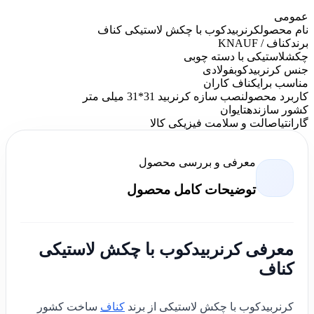
عمومی
نام محصول
کرنربیدکوب با چکش لاستیکی کناف
برند
کناف / KNAUF
چکش
لاستیکی با دسته چوبی
جنس کرنربیدکوب
فولادی
مناسب برای
کناف کاران
کاربرد محصول
نصب سازه کرنربید 31*31 میلی متر
کشور سازنده
تایوان
گارانتی
اصالت و سلامت فیزیکی کالا
معرفی و بررسی محصول
توضیحات کامل محصول
معرفی کرنربیدکوب با چکش لاستیکی
کناف
کرنربیدکوب با چکش لاستیکی از برند
کناف
ساخت کشور