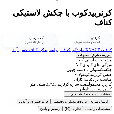
کرنربیدکوب با چکش لاستیکی
کناف
گارانتی
آماده ارسال
اصالت و سلامت فیزیکی
از انبار کالا عمران
کناف / KNAUF
نمایندگی کناف تهران
نمایندگی کناف حسن آباد
بررسی هوش مصنوعی
مشخصات اصلی کالا
ویژگی های کلیدی کالا
چکش
لاستیکی با دسته چوبی
جنس کرنربیدکوب
فولادی
مناسب برای
کناف کاران
کاربرد محصول
نصب سازه کرنربید 31*31 میلی متر
کشور سازنده
تایوان
مشاهده تمام مشخصات فنی
←
ارسال سریع
دریافت مشاوره تخصصی
خرید حضوری و آنلاین
مشخصات و تحلیل
نظرات
(10)
پرسش و پاسخ