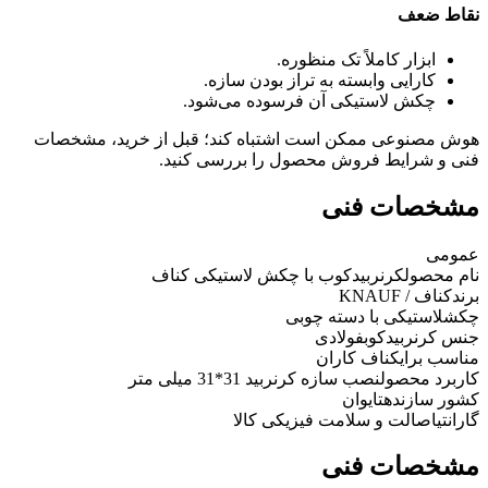
نقاط ضعف
ابزار کاملاً تک منظوره.
کارایی وابسته به تراز بودن سازه.
چکش لاستیکی آن فرسوده می‌شود.
هوش مصنوعی ممکن است اشتباه کند؛ قبل از خرید، مشخصات
فنی و شرایط فروش محصول را بررسی کنید.
مشخصات فنی
عمومی
نام محصول
کرنربیدکوب با چکش لاستیکی کناف
برند
کناف / KNAUF
چکش
لاستیکی با دسته چوبی
جنس کرنربیدکوب
فولادی
مناسب برای
کناف کاران
کاربرد محصول
نصب سازه کرنربید 31*31 میلی متر
کشور سازنده
تایوان
گارانتی
اصالت و سلامت فیزیکی کالا
مشخصات فنی