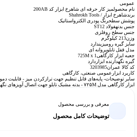
عمومی
نام محصول
میز کار حرفه ای شاهرخ ابزار کد 200AB
برند
شاهرخ ابزار / Shahrokh Tools
پوشش سطح
رنگ پودری الکترواستاتیک
جنس بدنه
فولاد ST12
جنس سطح رو
فلزی
وزن
213 کیلوگرم
سایز گیره رومیزی
ندارد
مدل قفل تابلو
پروانه ای
جعبه ابزار کارگاهی
725M x 1
گیره نگهدارنده ابزار
دارد
کد کالا عمران
3203985
کاربرد ابزار
عمومی صنعتی، کارگاهی
سایر توضیحات
- پایه‌های قابل تنظیم جهت ترازکردن میز - قابلیت دم
ابزار کارگاهی مدل ۷۲۵M - بدنه مشبک تابلو جهت اتصال آویزهای نگهدارنده ابزار با قابلیت جابه‌جایی - دارای سه راهی، سیم جمع کن و سطل
معرفی و بررسی محصول
توضیحات کامل محصول