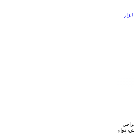
بزار
و طراحی
ش، دوام