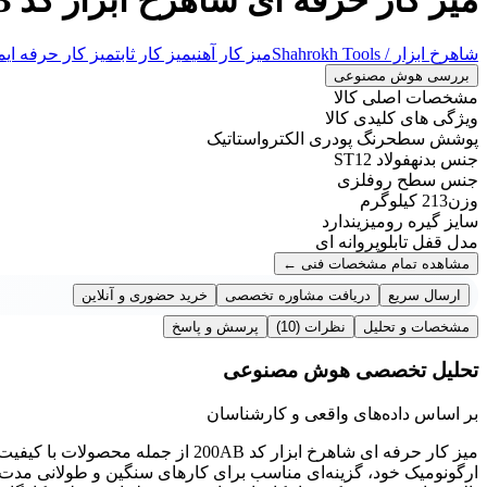
شاهرخ ابزار / Shahrokh Tools
میز کار آهنی
میز کار ثابت
میز کار حرفه ای
م
بررسی هوش مصنوعی
مشخصات اصلی کالا
ویژگی های کلیدی کالا
پوشش سطح
رنگ پودری الکترواستاتیک
جنس بدنه
فولاد ST12
جنس سطح رو
فلزی
وزن
213 کیلوگرم
سایز گیره رومیزی
ندارد
مدل قفل تابلو
پروانه ای
مشاهده تمام مشخصات فنی
←
ارسال سریع
دریافت مشاوره تخصصی
خرید حضوری و آنلاین
مشخصات و تحلیل
نظرات
(10)
پرسش و پاسخ
تحلیل تخصصی هوش مصنوعی
بر اساس داده‌های واقعی و کارشناسان
میز کار حرفه ای شاهرخ ابزار کد 0AB
ارگونومیک خود، گزینه‌ای مناسب برای کارهای سنگین و طولانی مدت 