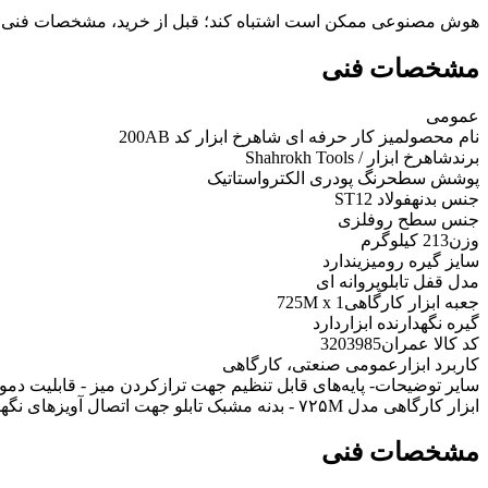
هوش مصنوعی ممکن است اشتباه کند؛ قبل از خرید، مشخصات فنی 
مشخصات فنی
عمومی
نام محصول
میز کار حرفه ای شاهرخ ابزار کد 200AB
برند
شاهرخ ابزار / Shahrokh Tools
پوشش سطح
رنگ پودری الکترواستاتیک
جنس بدنه
فولاد ST12
جنس سطح رو
فلزی
وزن
213 کیلوگرم
سایز گیره رومیزی
ندارد
مدل قفل تابلو
پروانه ای
جعبه ابزار کارگاهی
725M x 1
گیره نگهدارنده ابزار
دارد
کد کالا عمران
3203985
کاربرد ابزار
عمومی صنعتی، کارگاهی
سایر توضیحات
- پایه‌های قابل تنظیم جهت ترازکردن میز - قابلیت دم
ابزار کارگاهی مدل ۷۲۵M - بدنه مشبک تابلو جهت اتصال آویزهای نگهدارنده ابزار با قابلیت جابه‌جایی - دارای سه راهی، سیم جمع کن و سطل
مشخصات فنی