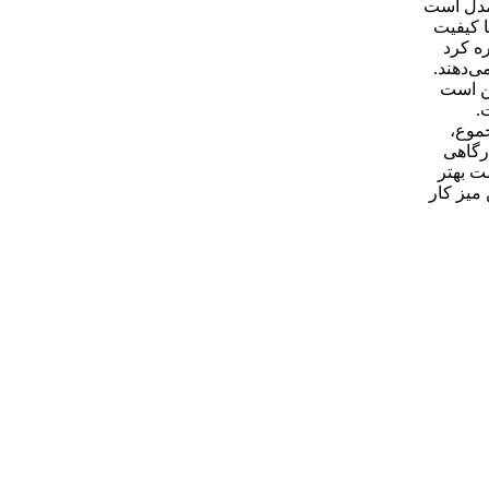
 مدل است
ی شاهرخ ابزار کد 200AB نیز در مقایسه با کیفیت
ره کرد
ی‌دهند.
کن است
.
جموع،
 کارگاهی
ت بهتر
میز کار