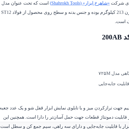
یدی شرکت
«شاهرخ ابزار» (
Shahrokh Tools
)
است که تحت عنوان مدل
«200AB» به بازار عرضه می‌شود. این میز کار حرفه ای دارای وزن 213 کیلوگرم بوده و جنس بدنه و سطح روی محصول از فولاد ST12
ک است.
20
ی مدل ۷۲۵M
قابلیت جابه‌جایی
ظیم جهت ترازکردن میز و با تابلوی نمایش ابزار قفل شو و یک عدد جعبه
قابلیت دمونتاژ قطعات جهت حمل آسان‌تر را دارا است. همچنین این
دارای سه راهی، سیم جمع کن و سطل است. 