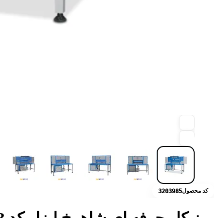
کد محصول
3203985
میز کار حرفه ای شاهرخ ابزار کد 200AB