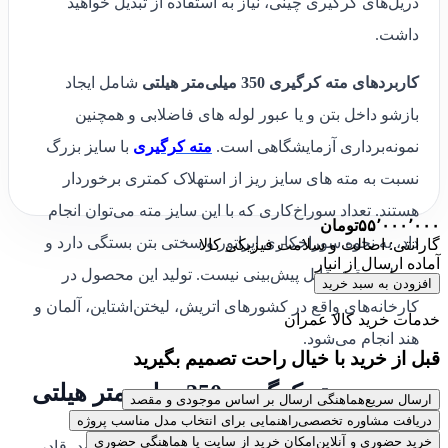
دریل‌های کرگیری چینی، نیاز به استفاده از تبدیل خواهید
داشت.
کاربردهای مته کرگیری 350 میلی‌متر هیلتی
شامل ایجاد
بازشو داخل بتن و یا عبور لوله های فاضلابی و همچنین
نمونه‌برداری آزمایشگاهی است.
مته‌ کرگیری
با سایز بزرگ
نسبت به مته های سایز ریز از استهلاک کمتری برخوردار
هستند. تعداد سوراخ‌کاری که با این سایز مته می‌توان انجام
۵۵٬۰۰۰٬۰۰۰
تومان
داد، به نحوه سوراخکاری اپراتور و سختی بتن بستگی دارد و
گارانتی: اصالت و سلامت فیزیکی کالا
آماده ارسال از انبار
به طور دقیق قابل پیش‌بینی نیست. تولید این محصول در
افزودن به سبد خرید
کارخانه‌های واقع در کشورهای اتریش، لیختن‌اشتاین، آلمان و
خدمات خرید کالا عمران
هند انجام می‌شود.
قبل از خرید با خیال راحت تصمیم بگیرید
بررسی مته کرگیری 350 میلی متر هیلتی
ارسال سریع
هماهنگی ارسال بر اساس موجودی و مقصد
دریافت مشاوره تخصصی
راهنمایی برای انتخاب مدل مناسب پروژه
خرید حضوری و آنلاین
امکان خرید از سایت یا هماهنگی حضوری
مته کرگیری 350 میلی متر هیلتی با طراحی خاص خود، قادر