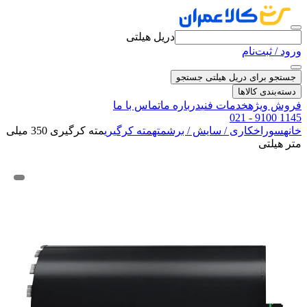
دریل هیلتی
ورود / ثبت‌نام
جستجو برای دریل هیلتی
جستجو
دسته‌بندی کالاها
فروش ویژه
خدمات فنی
درباره ما
تماس با ما
021 - 9100 1145
خانه
سوراخکاری / سایش / برش
مته
مته کرگیری
مته کرگیری 350 میلی
متر هیلتی