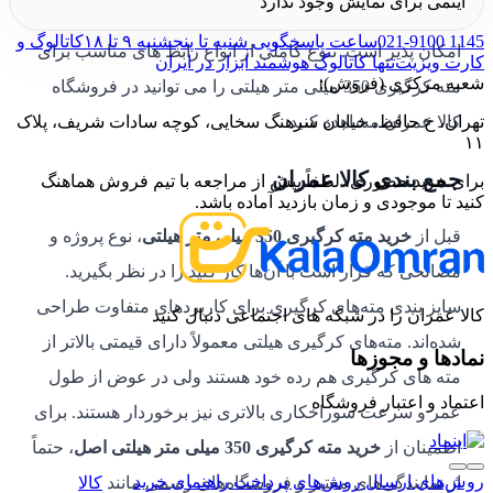
آیتمی برای نمایش وجود ندارد
البته برای استفاده بر روی دیگر برند ها نیز به کمک رابط
021-9100 1145
ساعت پاسخگویی شنبه تا پنجشنبه ۹ تا ۱۸
کاتالوگ و
امکان پذیر است. تنوع کاملی از انواع رابط های مناسب برای
کارت ویزیت
تنها کاتالوگ هوشمند ابزار در ایران
شعبه مرکزی (فروش):
مته کرگیری 350 میلی متر هیلتی را می توانید در فروشگاه
تهران، خ حافظ، خیابان سرهنگ سخایی، کوچه سادات شریف، پلاک
کالا عمران مشاهده کنید.
۱۱
جمع بندی کالا عمران
برای خرید حضوری، لطفاً پیش از مراجعه با تیم فروش هماهنگ
کنید تا موجودی و زمان بازدید آماده باشد.
قبل از
خرید مته کرگیری 350 میلی متر هیلتی
، نوع پروژه و
مصالحی که قرار است با آن‌ها کار کنید را در نظر بگیرید.
سایز بندی مته‌های کرگیری برای کاربردهای متفاوت طراحی
کالا عمران را در شبکه های اجتماعی دنبال کنید
شده‌اند. مته‌های کرگیری هیلتی معمولاً دارای قیمتی بالاتر از
نمادها و مجوزها
مته های کرگیری هم رده خود هستند ولی در عوض از طول
اعتماد و اعتبار فروشگاه
عمر و سرعت سوراخکاری بالاتری نیز برخوردار هستند. برای
اطمینان از
خرید
مته کرگیری 350 میلی متر هیلتی اصل
، حتماً
روش‌های ارسال
روش‌های پرداخت
راهنمای خرید
از نمایندگی‌های معتبر و فروشگاه‌های رسمی مانند
کالا