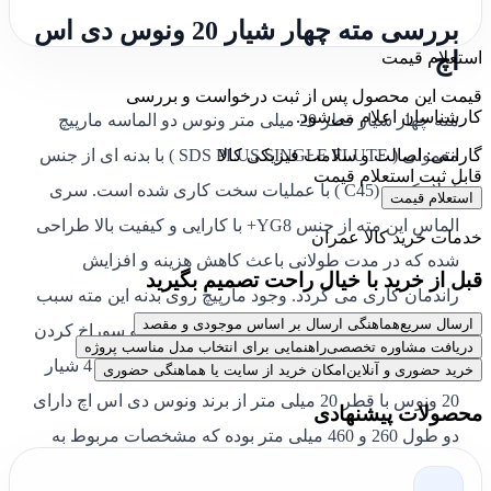
بررسی مته چهار شیار 20 ونوس دی اس
اچ
استعلام قیمت
قیمت این محصول پس از ثبت درخواست و بررسی
کارشناسان اعلام می‌شود.
مته چهار شیار قطر 20 میلی متر ونوس دو الماسه مارپیچ
گارانتی: اصالت و سلامت فیزیکی کالا
معمولی ( SDS PLUS SINGLE FLUTE ) با بدنه ای از جنس
قابل ثبت استعلام قیمت
فولاد کربن (C45 ) با عملیات سخت کاری شده است. سری
استعلام قیمت
الماس این مته از جنس YG8+ با کارایی و کیفیت بالا طراحی
خدمات خرید کالا عمران
شده که در مدت طولانی باعث کاهش هزینه و افزایش
قبل از خرید با خیال راحت تصمیم بگیرید
راندمان کاری می گردد. وجود مارپیچ روی بدنه این مته سبب
ارسال سریع
هماهنگی ارسال بر اساس موجودی و مقصد
خارج شدن خاک از درون حفره به بیرون شده و سوراخ کردن
دریافت مشاوره تخصصی
راهنمایی برای انتخاب مدل مناسب پروژه
سریع و فشار کمتر به دستگاه را فراهم می کند. مته 4 شیار
خرید حضوری و آنلاین
امکان خرید از سایت یا هماهنگی حضوری
20 ونوس با قطر 20 میلی متر از برند ونوس دی اس اچ دارای
محصولات پیشنهادی
دو طول 260 و 460 میلی متر بوده که مشخصات مربوط به
آن ها را می توانید در جدول زیر مشاهده نمایید.