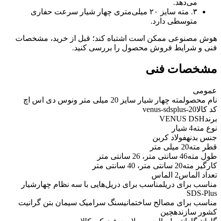
می‌دهد.
۳. مته سایز ۲۰ میلی‌متری چهار شیار سرعت حفاری
متوسطی دارد.
هوش مصنوعی ممکن است اشتباه کند؛ قبل از خرید، مشخصات
فنی و شرایط فروش محصول را بررسی کنید.
مشخصات فنی
عمومی
نام محصول
مته چهار شیار سایز 20 میلی متر ونوس دی اس اچ
کد کالا
venus-sdsplus-20
برند
VENUS DSH
نوع مته
4 شیار
جنس بدنه
فولاد کربن
قطر مته
20 میلی متر
طول مته
46 سانتی متر، 26 سانتی متر
کارگیر مته
20 سانتی متر، 40 سانتی متر
تعداد الماس
2 الماس
مناسب برای دریل
مناسب برای دریل‌هایی با سه نظام چهارشیار
SDS-Plus
مناسب برای مصالح ساختمانی
سنگ سرامیک سیمان بتن گرانیت
کشور سازنده
چین