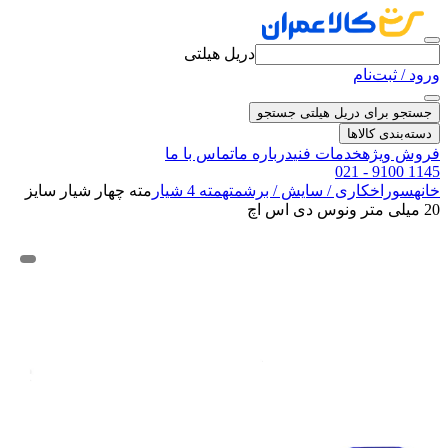
دریل هیلتی
ورود / ثبت‌نام
جستجو برای دریل هیلتی
جستجو
دسته‌بندی کالاها
فروش ویژه
خدمات فنی
درباره ما
تماس با ما
021 - 9100 1145
خانه
سوراخکاری / سایش / برش
مته
مته 4 شیار
مته چهار شیار سایز
20 میلی متر ونوس دی اس اچ