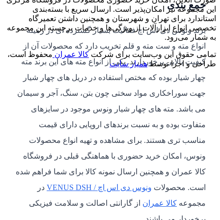
جمع بندی
این مجموعه نیز امکان‌پذیر است. ارسال سریع با بسته‌بندی
استاندارد برای تهران و شهرستان و همچنین داشتن تعمیرگاه
تخصصی انواع ابزارآلات از ویژگی‌ها و خدمات برجسته این مجموعه
برند ونوس دی اس اچ فعالیت بسیار گسترده ای در زمینه
به شمار می‌رود.
انواع مته و ست مته و قلم تخریب دارد که محصولات آن از
تمامی حقوق این وب‌سایت برای شرکت
کالا عمران
محفوظ است،
کیفیت بالایی برخوردارند. یکی از انواع مته های این برند مته
طراحی و اجرا توسط
همیار سایت
چهار شیار بوده که مختص استفاده در دریل های چهار شیار
جهت سوراخکاری مواد سختی چون بتن، سنگ، آجر و سیمان
می باشد. مته های چهار شیار ونوس موجود در سایزهای
متفاوت بوده و به نسبت برندهای اروپایی دارای قیمت
مناسب تری هستند. برای مشاهده و تهیه انواع محصولات
ونوس، امکان خرید حضوری با هماهنگی قبلی در فروشگاه
کالا عمران و همچنین ارسال نمونه کالا برای شما فراهم شده
است. محصولات
ونوس دی اس اچ / VENUS DSH
در
مجموعه
کالا عمران
از گارانتی اصالت و سلامت فیزیکی
برخوردار می باشند.