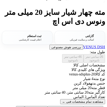
مته چهار شیار سایز 20 میلی متر
ونوس دی اس اچ
گارانتی
ثبت استعلام
اصالت و سلامت فیزیکی
اعلام قیمت کارشناسی
VENUS DSH
بررسی هوش مصنوعی
طول مته:
26-سانتی-متر
46-سانتی-متر
ناموجود
ناموجود
مشخصات اصلی کالا
ویژگی های کلیدی کالا
کد کالا
venus-sdsplus-20
نوع مته
4 شیار
جنس بدنه
فولاد کربن
قطر مته
20 میلی متر
کارگیر مته
20 سانتی متر، 40 سانتی متر
تعداد الماس
2 الماس
مشاهده تمام مشخصات فنی
←