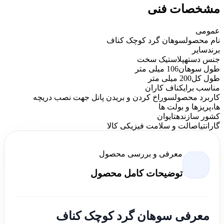
مشخصات فنی
عمومی
نام محصول
سوهان گرد کوچک کناف
برند
سایر
جنس دسته
پلاستیک سخت
طول سوهان
106 میلی متر
طول کل
200 میلی متر
مناسب برای
کناف کاران
کاربرد محصول
سوراخ کردن و بریدن پانل جهت نصب دریچه
ها،پریزها و بولت ها
کشور سازنده
تایوان
گارانتی
اصالت و سلامت فیزیکی کالا
معرفی و بررسی محصول
توضیحات کامل محصول
معرفی سوهان گرد کوچک کناف