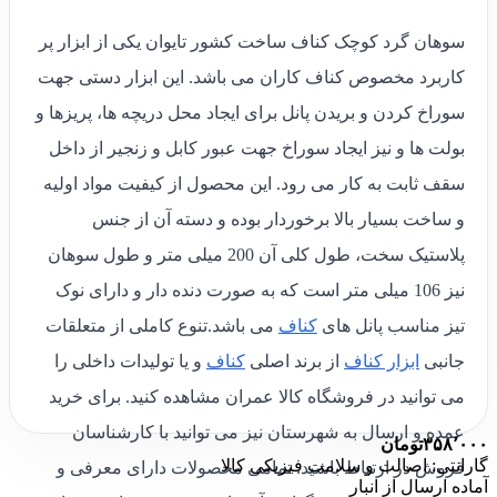
سوهان گرد کوچک کناف ساخت کشور تایوان یکی از ابزار پر
کاربرد مخصوص کناف کاران می باشد. این ابزار دستی جهت
سوراخ کردن و بریدن پانل برای ایجاد محل دریچه ها، پریزها و
بولت ها و نیز ایجاد سوراخ جهت عبور کابل و زنجیر از داخل
سقف ثابت به کار می رود. این محصول از کیفیت مواد اولیه
و ساخت بسیار بالا برخوردار بوده و دسته آن از جنس
پلاستیک سخت، طول کلی آن 200 میلی متر و طول سوهان
نیز 106 میلی متر است که به صورت دنده دار و دارای نوک
تیز مناسب پانل های
کناف
می باشد.تنوع کاملی از متعلقات
جانبی
ابزار کناف
از برند اصلی
کناف
و یا تولیدات داخلی را
می توانید در فروشگاه کالا عمران مشاهده کنید. برای خرید
عمده و ارسال به شهرستان نیز می توانید با کارشناسان
۳۵۸٬۰۰۰
تومان
گارانتی: اصالت و سلامت فیزیکی کالا
فروش در ارتباط باشید. تمامی محصولات دارای معرفی و
آماده ارسال از انبار