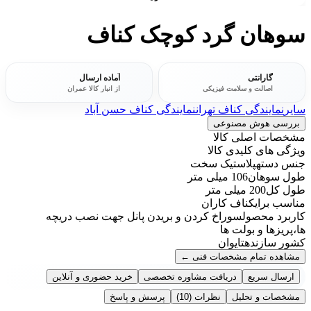
سوهان گرد کوچک کناف
گارانتی
آماده ارسال
اصالت و سلامت فیزیکی
از انبار کالا عمران
سایر
نمایندگی کناف تهران
نمایندگی کناف حسن آباد
بررسی هوش مصنوعی
مشخصات اصلی کالا
ویژگی های کلیدی کالا
جنس دسته
پلاستیک سخت
طول سوهان
106 میلی متر
طول کل
200 میلی متر
مناسب برای
کناف کاران
کاربرد محصول
سوراخ کردن و بریدن پانل جهت نصب دریچه
ها،پریزها و بولت ها
کشور سازنده
تایوان
مشاهده تمام مشخصات فنی
←
ارسال سریع
دریافت مشاوره تخصصی
خرید حضوری و آنلاین
مشخصات و تحلیل
نظرات
(10)
پرسش و پاسخ