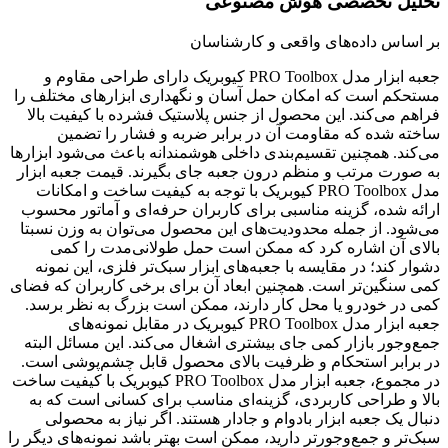
تحلیل تخصصی هوش مصنوعی
بر اساس داده‌های واقعی و کارشناسان
جعبه ابزار مدل PRO Toolbox کیوبریک دارای طراحی مقاوم و
مستحکم است که امکان حمل آسان و نگهداری ابزارهای مختلف را
فراهم می‌کند. این محصول از جنس پلاستیک فشرده با کیفیت بالا
ساخته شده که مقاومت آن در برابر ضربه و فشار را تضمین
می‌کند. همچنین تقسیم‌بندی داخلی هوشمندانه باعث می‌شود ابزارها
به صورت مرتب و منظم درون جعبه جای بگیرند. قیمت جعبه ابزار
مدل PRO Toolbox کیوبریک با توجه به کیفیت ساخت و امکانات
ارائه شده، گزینه مناسبی برای کاربران حرفه‌ای و آماتور محسوب
می‌شود. از جمله محدودیت‌های این محصول می‌توان به وزن نسبتا
بالای آن اشاره کرد که ممکن است حمل طولانی‌مدت را کمی
دشوار کند؛ در مقایسه با جعبه‌های ابزار سبک‌تر فلزی، این نمونه
کمی سنگین‌تر است. همچنین ابعاد آن برای برخی کاربران که فضای
کمی در خودرو یا محل کار دارند، ممکن است بزرگ به نظر برسد.
جعبه ابزار مدل PRO Toolbox کیوبریک در مقابل نمونه‌های
جمع‌وجور بازار کمی جای بیشتری اشغال می‌کند. این مسائل البته
در برابر استحکام و ظرفیت بالای محصول قابل چشم‌پوشی است.
در مجموع، جعبه ابزار مدل PRO Toolbox کیوبریک با کیفیت ساخت
بالا و طراحی کاربردی، گزینه‌ای مناسب برای کسانی است که به
دنبال یک جعبه ابزار بادوام و جادار هستند. اگر نیاز به محصولی
سبک‌تر و جمع‌وجورتر دارید، ممکن است بهتر باشد نمونه‌های دیگر را