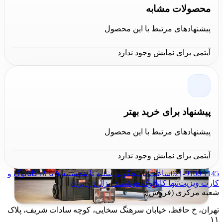
محصولات مشابه
وسایل ریز مانند پیچ و مهره است. جنس این محصول از
پیشنهادهای مرتبط با این محصول
پلاستیک بسیار با کیفیت و مقاوم با قابلیت ضد آب و ضد گرد
و غبار بوده و دارای امکان اتصال به مدل های دیگر جعبه ابزار
آیتمی برای نمایش وجود ندارد
است. این جعبه ابزار دارای ابعاد 45x33x24 سانتی متر، حجم
داخلی 19 لیتر، دو قفل پلاستیکی می باشد.
پیشنهاد برای خرید بهتر
پیشنهادهای مرتبط با این محصول
آیتمی برای نمایش وجود ندارد
021-9100 1145
ساعت پاسخگویی شنبه تا پنجشنبه ۹ تا ۱۸
کاتالوگ و
کارت ویزیت
تنها کاتالوگ هوشمند ابزار در ایران
شعبه مرکزی (فروش):
تهران، خ حافظ، خیابان سرهنگ سخایی، کوچه سادات شریف، پلاک
۱۱