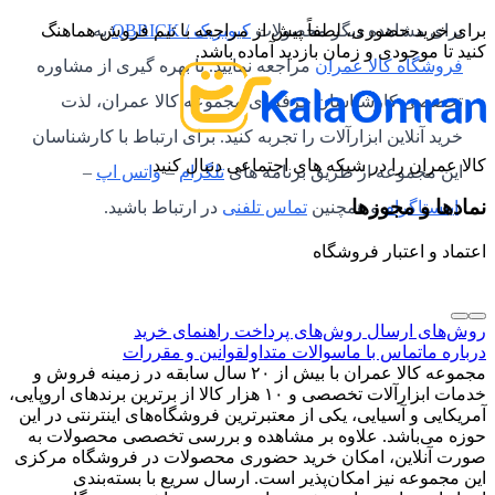
برای خرید حضوری، لطفاً پیش از مراجعه با تیم فروش هماهنگ
برای مشاهده دیگر محصولات
کیوبریک / QBRICK
به
کنید تا موجودی و زمان بازدید آماده باشد.
فروشگاه کالا عمران
مراجعه نمایید. با بهره گیری از مشاوره
تخصصی کارشناسان حرفه ای مجموعه کالا عمران، لذت
خرید آنلاین ابزارآلات را تجربه کنید. برای ارتباط با کارشناسان
کالا عمران را در شبکه های اجتماعی دنبال کنید
این مجموعه از طریق برنامه های
تلگرام
–
واتس اپ
–
نمادها و مجوزها
اینستاگرام
و همچنین
تماس تلفنی
در ارتباط باشید.
اعتماد و اعتبار فروشگاه
روش‌های ارسال
روش‌های پرداخت
راهنمای خرید
درباره ما
تماس با ما
سوالات متداول
قوانین و مقررات
مجموعه کالا عمران با بیش از ۲۰ سال سابقه در زمینه فروش و
خدمات ابزارآلات تخصصی و ۱۰ هزار کالا از برترین برندهای اروپایی،
آمریکایی و آسیایی، یکی از معتبرترین فروشگاه‌های اینترنتی در این
حوزه می‌باشد. علاوه بر مشاهده و بررسی تخصصی محصولات به
صورت آنلاین، امکان خرید حضوری محصولات در فروشگاه مرکزی
این مجموعه نیز امکان‌پذیر است. ارسال سریع با بسته‌بندی