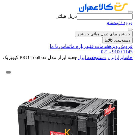
دریل هیلتی
ورود / ثبت‌نام
جستجو برای دریل هیلتی
جستجو
دسته‌بندی کالاها
فروش ویژه
خدمات فنی
درباره ما
تماس با ما
021 - 9100 1145
خانه
ابزار
ابزار دستی
جعبه ابزار
جعبه ابزار مدل PRO Toolbox کیوبریک