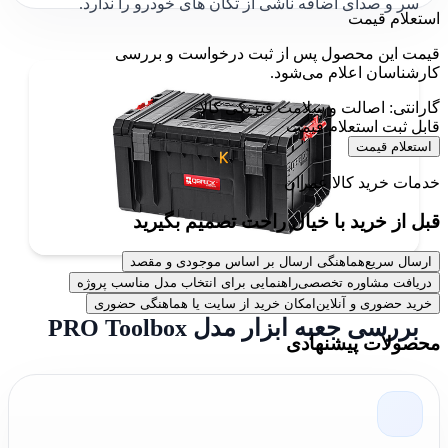
سر و صدای اضافه ناشی از تکان های خودرو را ندارد.
استعلام قیمت
قیمت این محصول پس از ثبت درخواست و بررسی
کارشناسان اعلام می‌شود.
گارانتی: اصالت و سلامت فیزیکی کالا
قابل ثبت استعلام قیمت
استعلام قیمت
خدمات خرید کالا عمران
قبل از خرید با خیال راحت تصمیم بگیرید
ارسال سریع
هماهنگی ارسال بر اساس موجودی و مقصد
دریافت مشاوره تخصصی
راهنمایی برای انتخاب مدل مناسب پروژه
خرید حضوری و آنلاین
امکان خرید از سایت یا هماهنگی حضوری
بررسی جعبه ابزار مدل PRO Toolbox
محصولات پیشنهادی
جعبه ابزار
مدل PRO Toolbox کیوبریک یک جعبه ابزار با
تقسیم بندی و پرکاربرد است. این وسیله دارای 5 جعبه کوچک
تقسیم بندی شده با درب شفاف مناسب نگهداری و نظم برای