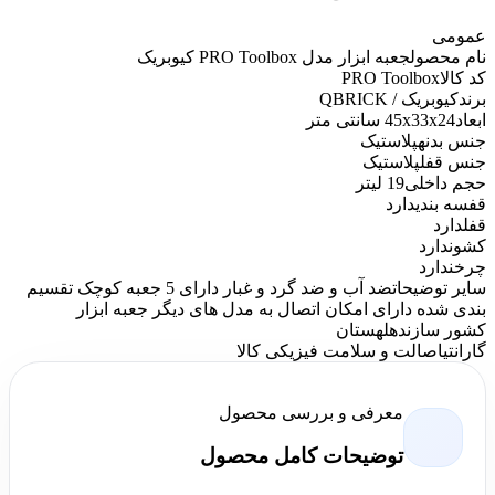
عمومی
نام محصول
جعبه ابزار مدل PRO Toolbox کیوبریک
کد کالا
PRO Toolbox
برند
کیوبریک / QBRICK
ابعاد
45x33x24 سانتی متر
جنس بدنه
پلاستیک
جنس قفل
پلاستیک
حجم داخلی
19 لیتر
قفسه بندی
دارد
قفل
دارد
کشو
ندارد
چرخ
ندارد
سایر توضیحات
ضد آب و ضد گرد و غبار دارای 5 جعبه کوچک تقسیم
بندی شده دارای امکان اتصال به مدل های دیگر جعبه ابزار
کشور سازنده
لهستان
گارانتی
اصالت و سلامت فیزیکی کالا
معرفی و بررسی محصول
توضیحات کامل محصول