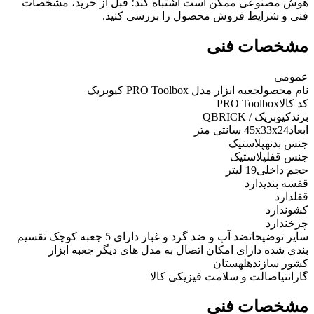
هوش مصنوعی ممکن است اشتباه کند؛ قبل از خرید، مشخصات
فنی و شرایط فروش محصول را بررسی کنید.
مشخصات فنی
عمومی
نام محصول
جعبه ابزار مدل PRO Toolbox کیوبریک
کد کالا
PRO Toolbox
برند
کیوبریک / QBRICK
ابعاد
45x33x24 سانتی متر
جنس بدنه
پلاستیک
جنس قفل
پلاستیک
حجم داخلی
19 لیتر
قفسه بندی
دارد
قفل
دارد
کشو
ندارد
چرخ
ندارد
سایر توضیحات
ضد آب و ضد گرد و غبار دارای 5 جعبه کوچک تقسیم
بندی شده دارای امکان اتصال به مدل های دیگر جعبه ابزار
کشور سازنده
لهستان
گارانتی
اصالت و سلامت فیزیکی کالا
مشخصات فنی