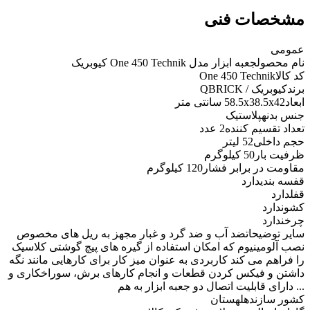
مشخصات فنی
عمومی
نام محصول
جعبه ابزار مدل One 450 Technik کیوبریک
کد کالا
One 450 Technik
برند
کیوبریک / QBRICK
ابعاد
58.5x38.5x42 سانتی متر
جنس بدنه
پلاستیک
تعداد تقسیم کننده
2 عدد
حجم داخلی
52 لیتر
ظرفیت بار
50 کیلوگرم
مقاومت در برابر فشار
120 کیلوگرم
قفسه بندی
دارد
قفل
دارد
کشو
ندارد
چرخ
ندارد
سایر توضیحات
ضد آب و ضد گرد و غبار مجهز به ریل های مخصوص
نصب آلومینیوم که امکان استفاده از گیره های پیچ گوشتی کلاسیک
را فراهم می کند کاربردی به عنوان میز کار برای کارهایی مانند نگه
داشتن و فیکس کردن قطعات و انجام کارهای برش، سوراخکاری و
... دارای قابلیت اتصال دو جعبه ابزار به هم
کشور سازنده
لهستان