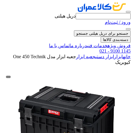
دریل هیلتی
ورود / ثبت‌نام
جستجو برای دریل هیلتی
جستجو
دسته‌بندی کالاها
فروش ویژه
خدمات فنی
درباره ما
تماس با ما
021 - 9100 1145
خانه
ابزار
ابزار دستی
جعبه ابزار
جعبه ابزار مدل One 450 Technik
کیوبریک