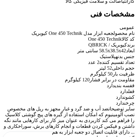
گارانتی
اصالت و سلامت فیزیکی کالا
مشخصات فنی
عمومی
نام محصول
جعبه ابزار مدل One 450 Technik کیوبریک
کد کالا
One 450 Technik
برند
کیوبریک / QBRICK
ابعاد
58.5x38.5x42 سانتی متر
جنس بدنه
پلاستیک
تعداد تقسیم کننده
2 عدد
حجم داخلی
52 لیتر
ظرفیت بار
50 کیلوگرم
مقاومت در برابر فشار
120 کیلوگرم
قفسه بندی
دارد
قفل
دارد
کشو
ندارد
چرخ
ندارد
سایر توضیحات
ضد آب و ضد گرد و غبار مجهز به ریل های مخصوص
نصب آلومینیوم که امکان استفاده از گیره های پیچ گوشتی کلاسیک
را فراهم می کند کاربردی به عنوان میز کار برای کارهایی مانند نگه
داشتن و فیکس کردن قطعات و انجام کارهای برش، سوراخکاری و
... دارای قابلیت اتصال دو جعبه ابزار به هم