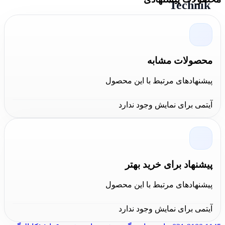
Technik
جعبه ابزار
مدل One 450 Technik کیوبریک یک جعبه ابزار
قادر به حمل ابزارهای صنعتی و دستی بزرگ است. این وسیله
محصولات مشابه
دارای دو تقسیم کننده متحرک و قابل تنظیم بوده که امکان
تقسیم بندی فضای داخلی را فراهم می‌کند. جنس این
پیشنهادهای مرتبط با این محصول
محصول از پلاستیک بسیار با کیفیت و مقاوم با قابلیت ضد آب
آیتمی برای نمایش وجود ندارد
و ضد گرد و غبار بوده و دارای قابلیت اتصال دو جعبه ابزار به
هم است. این جعبه ابزار دارای ابعاد 58.5x38.5x42 سانتی
متر، حجم داخلی 52 لیتر و دو قفل پلاستیکی می باشد.
پیشنهاد برای خرید بهتر
این محصول مجهز به ریل های مخصوص نصب آلومینیوم
پیشنهادهای مرتبط با این محصول
است که امکان استفاده از گیره های پیچ گوشتی کلاسیک را
فراهم می کند. از جعبه های سری Technik می توان به عنوان
آیتمی برای نمایش وجود ندارد
میز کار استفاده کرد که برای کارهایی مانند نگه داشتن و