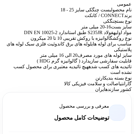
عمومی
نام محصول
بست چنگکی سایز 25 - 18
برند
CONNECT / کانکت
نوع بست
چنگکی
سایز بست
16-20 میلی متر
مواد اولیه
فولاد S235JR طبق استاندارد DIN EN 10025-2
نوع روکش
گالوانیزه با روکش تقریبی 10 تا 20 میکرون
مناسب برای لوله های
لوله های برق کاندوئیت فلزی سبک لوله های
پلاستیکی
سایز لوله های مورد مصرف
20 الی 16 میلی متر
قابلیت سفارشی سازی
دارد ( گالوانیزه گرم HDG )
تائیدیه های کسب شده
هیچ تائیدیه معتبری برای محصول کسب
نشده است
نوع بسته بندی
کارتن
گارانتی
اصالت و سلامت فیزیکی کالا
کشور سازنده
ایران
معرفی و بررسی محصول
توضیحات کامل محصول