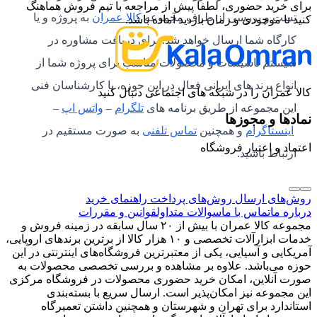
برای خرید حضوری، لطفاً پیش از مراجعه با تیم فروش هماهنگ
تست و بررسی از طرف مجموعه
کالا عمران
به پروژه و یا
کنید تا موجودی و زمان بازدید آماده باشد.
کارگاه شما ارسال خواهد شد. برای دریافت مشاوره در
سیستم تاسیسات و محصولات مناسب برای پروژه شما از
انواع برند های ایرانی فعال در این حوزه، با کارشناسان فنی
کالا عمران را در شبکه های اجتماعی دنبال کنید
این مجموعه از طریق برنامه های
تلگرام
–
واتس اپ
–
نمادها و مجوزها
اینستاگرام
و همچنین
تماس تلفنی
به صورت مستقیم در
اعتماد و اعتبار فروشگاه
ارتباط باشید.
روش‌های ارسال
روش‌های پرداخت
راهنمای خرید
درباره ما
تماس با ما
سوالات متداول
قوانین و مقررات
مجموعه کالا عمران با بیش از ۲۰ سال سابقه در زمینه فروش و
خدمات ابزارآلات تخصصی و ۱۰ هزار کالا از برترین برندهای اروپایی،
آمریکایی و آسیایی، یکی از معتبرترین فروشگاه‌های اینترنتی در این
حوزه می‌باشد. علاوه بر مشاهده و بررسی تخصصی محصولات به
صورت آنلاین، امکان خرید حضوری محصولات در فروشگاه مرکزی
این مجموعه نیز امکان‌پذیر است. ارسال سریع با بسته‌بندی
استاندارد برای تهران و شهرستان و همچنین داشتن تعمیرگاه