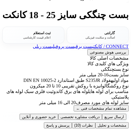
بست چنگکی سایز 25 - 18 کانکت
گارانتی
ثبت استعلام
اصالت و سلامت فیزیکی
اعلام قیمت کارشناسی
CONNECT / کانکت
بست برق
بست پروفیل
بست ریلی
بررسی هوش مصنوعی
مشخصات اصلی کالا
ویژگی های کلیدی کالا
نوع بست
چنگکی
سایز بست
16-20 میلی متر
مواد اولیه
فولاد S235JR طبق استاندارد DIN EN 10025-2
نوع روکش
گالوانیزه با روکش تقریبی 10 تا 20 میکرون
مناسب برای لوله های
لوله های برق کاندوئیت فلزی سبک لوله های
پلاستیکی
سایز لوله های مورد مصرف
20 الی 16 میلی متر
مشاهده تمام مشخصات فنی
←
ارسال سریع
دریافت مشاوره تخصصی
خرید حضوری و آنلاین
مشخصات و تحلیل
نظرات
(10)
پرسش و پاسخ