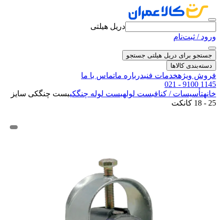
دریل هیلتی
ورود / ثبت‌نام
جستجو برای دریل هیلتی
جستجو
دسته‌بندی کالاها
فروش ویژه
خدمات فنی
درباره ما
تماس با ما
021 - 9100 1145
خانه
تأسیسات / کناف
بست لوله
بست لوله چنگکی
بست چنگکی سایز
25 - 18 کانکت