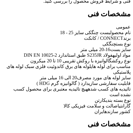
فنی و شرایط فروش محصول را بررسی کنید.
مشخصات فنی
عمومی
نام محصول
بست چنگکی سایز 25 - 18
برند
CONNECT / کانکت
نوع بست
چنگکی
سایز بست
16-20 میلی متر
مواد اولیه
فولاد S235JR طبق استاندارد DIN EN 10025-2
نوع روکش
گالوانیزه با روکش تقریبی 10 تا 20 میکرون
مناسب برای لوله های
لوله های برق کاندوئیت فلزی سبک لوله های
پلاستیکی
سایز لوله های مورد مصرف
20 الی 16 میلی متر
قابلیت سفارشی سازی
دارد ( گالوانیزه گرم HDG )
تائیدیه های کسب شده
هیچ تائیدیه معتبری برای محصول کسب
نشده است
نوع بسته بندی
کارتن
گارانتی
اصالت و سلامت فیزیکی کالا
کشور سازنده
ایران
مشخصات فنی