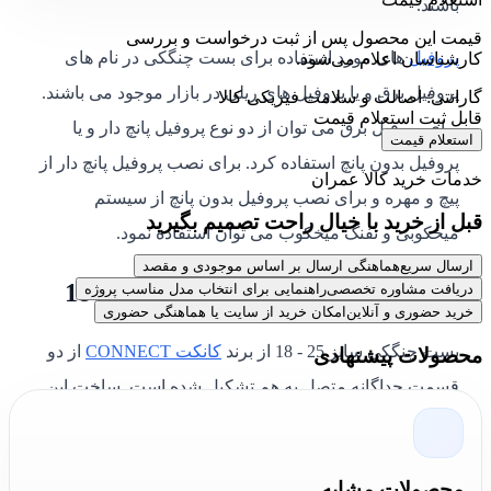
باشند.
قیمت این محصول پس از ثبت درخواست و بررسی
پروفیل
های مورد استفاده برای بست چنگکی در نام های
کارشناسان اعلام می‌شود.
پروفیل برق و یا پروفیل های ریلی در بازار موجود می باشند.
گارانتی: اصالت و سلامت فیزیکی کالا
قابل ثبت استعلام قیمت
برای پروفیل برق می توان از دو نوع پروفیل پانچ دار و یا
استعلام قیمت
پروفیل بدون پانچ استفاده کرد. برای نصب پروفیل پانچ دار از
خدمات خرید کالا عمران
پیچ و مهره و برای نصب پروفیل بدون پانچ از سیستم
قبل از خرید با خیال راحت تصمیم بگیرید
میخکوبی و تفنگ میخکوب می توان استفاده نمود.
ارسال سریع
هماهنگی ارسال بر اساس موجودی و مقصد
مشخصات بست چنگکی سایز 25 - 18
دریافت مشاوره تخصصی
راهنمایی برای انتخاب مدل مناسب پروژه
خرید حضوری و آنلاین
امکان خرید از سایت یا هماهنگی حضوری
بست چنگکی سایز 25 - 18 از برند
کانکت CONNECT
از دو
محصولات پیشنهادی
قسمت جداگانه متصل به هم تشکیل شده است. ساخت این
محصول در کشور ایران صورت می گیرد. در قسمت فلزی
محصول از فولاد S235JR طبق استاندارد DIN EN 10025-2 و
محصولات مشابه