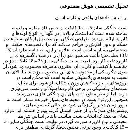
تحلیل تخصصی هوش مصنوعی
بر اساس داده‌های واقعی و کارشناسان
بست چنگکی سایز 25 – 18 کانکت از جنس فلز مقاوم و با دوام
ساخته شده است که استحکام بالایی در نگهداری انواع لوله‌ها و
کابل‌ها ارائه می‌دهد. طراحی چنگکی این محصول امکان بسته شدن
محکم و بدون لغزش را فراهم می‌کند که برای نصب‌های صنعتی و
ساختمانی بسیار مناسب است. علاوه بر این، ابعاد استاندارد آن (25
تا 18 میلی‌متر) باعث می‌شود بتوان آن را در طیف گسترده‌ای از
کاربردها به کار برد. قیمت بست چنگکی سایز 25 – 18 کانکت نیز در
مقایسه با کیفیت و کارایی آن، مقرون‌به‌صرفه محسوب می‌شود. از
سوی دیگر، یکی از محدودیت‌های این محصول، وزن نسبتاً بالای آن
نسبت به نمونه‌های پلاستیکی مشابه است که ممکن است در
پروژه‌های با نیاز به کاهش وزن مشکل‌ساز شود. برای مثال،
بست‌های پلاستیکی در برخی کاربردها سبک‌تر و نصب سریع‌تری
دارند، اما از نظر مقاومت به پای این چنگکی فلزی نمی‌رسند.
همچنین، این نوع بست در محیط‌های بسیار خورنده ممکن است به
مرور زمان دچار زنگ‌زدگی شود، در حالی که نمونه‌های با
پوشش‌های ضدزنگ یا از جنس استیل گزینه بهتری هستند. این موارد
نشان می‌دهد که انتخاب بست مناسب باید بر اساس شرایط
محیطی و نوع کاربرد صورت گیرد. در نهایت، بست چنگکی سایز 25
– 18 کانکت با وجود برخی محدودیت‌ها، گزینه‌ای مطمئن برای