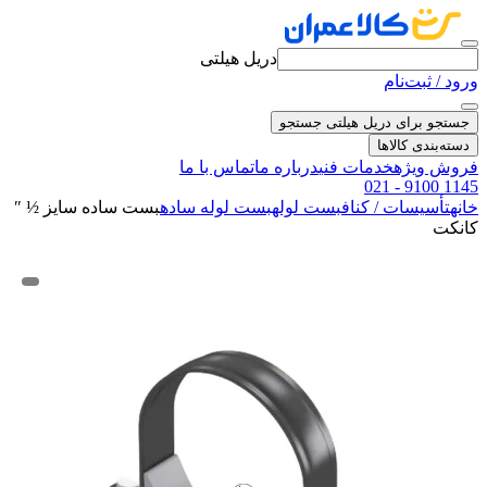
دریل هیلتی
ورود / ثبت‌نام
جستجو برای دریل هیلتی
جستجو
دسته‌بندی کالاها
فروش ویژه
خدمات فنی
درباره ما
تماس با ما
021 - 9100 1145
خانه
تأسیسات / کناف
بست لوله
بست لوله ساده
بست ساده سایز ½ ″
کانکت