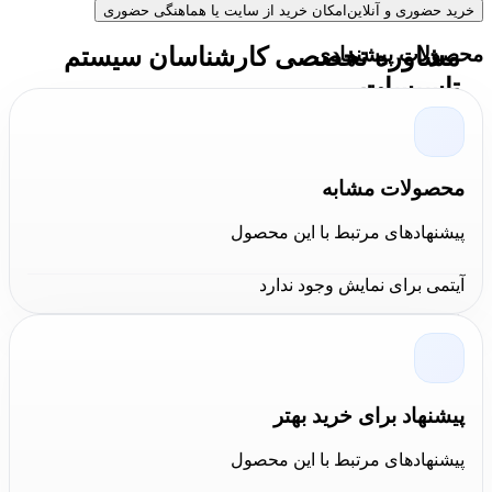
خرید حضوری و آنلاین
امکان خرید از سایت یا هماهنگی حضوری
مشاوره تخصصی کارشناسان سیستم
محصولات پیشنهادی
تاسیسات
مجموعه
کالا عمران
نمایندگی فعال برند ایرانی
کانکت
در
بازار می باشد. در صورت تمایل محصولات این برند برای
محصولات مشابه
تست و بررسی از طرف مجموعه
کالا عمران
به پروژه و یا
پیشنهادهای مرتبط با این محصول
کارگاه شما ارسال خواهد شد. برای دریافت مشاوره در
آیتمی برای نمایش وجود ندارد
سیستم تاسیسات و محصولات مناسب برای پروژه شما از
انواع برند های ایرانی فعال در این حوزه، با کارشناسان فنی
این مجموعه از طریق برنامه های
تلگرام
–
واتس اپ
–
اینستاگرام
و همچنین
تماس تلفنی
به صورت مستقیم در
پیشنهاد برای خرید بهتر
ارتباط باشید.
پیشنهادهای مرتبط با این محصول