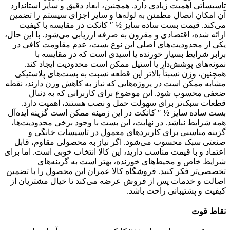
تاسیساتی اهمیت زیادی دارد. همچنین، ابعاد دقیق و سایز استاندارد
آن امکان اتصال مطمئن به لوله‌ها و سایر اجزای سیستم را تضمین
می‌کند. قیمت بست ساده سایز ½ ″ کانکت در مقایسه با کیفیت
ارائه شده، اقتصادی و مقرون به صرفه ارزیابی می‌شود. با این حال،
یکی از محدودیت‌های اصلی این نوع بست، عدم مقاومت کافی در
برابر شرایط بسیار خورنده یا اسیدی است که در مقایسه با
نمونه‌های پوشش‌دار یا استیل ممکن است محدودیت ایجاد کند.
همچنین، وزن نسبتاً بالاتر این قطعه نسبت به بست‌های پلاستیکی
مشابه ممکن است در پروژه‌هایی که نیاز به کاهش وزن دارند، نقطه
ضعفی محسوب شود. این موضوع برای کاربرانی که به دنبال
قطعات سبک‌تر برای سهولت حمل و نصب هستند، اهمیت دارد.
بست ساده سایز ½ ″ کانکت در این زمینه ممکن است گزینه ایده‌آل
همه شرایط نباشد. در نهایت، این بست با وجود برخی محدودیت‌ها،
گزینه مناسبی برای کاربردهای معمول در تاسیسات خانگی و
صنعتی سبک محسوب می‌شود. اگر نیاز به محصولی مقاوم، قابل
اعتماد و با قیمت مناسب دارید، این کالا انتخاب خوبی است. اما برای
شرایط خاص و محیط‌های خورنده، بهتر است به گزینه‌های
تخصصی‌تر فکر کنید. فروشگاه کالا عمران این محصول را با تضمین
اصالت و خدمات پس از فروش عرضه می‌کند تا خیال مشتریان از
کیفیت و پشتیبانی راحت باشد.
نقاط قوت