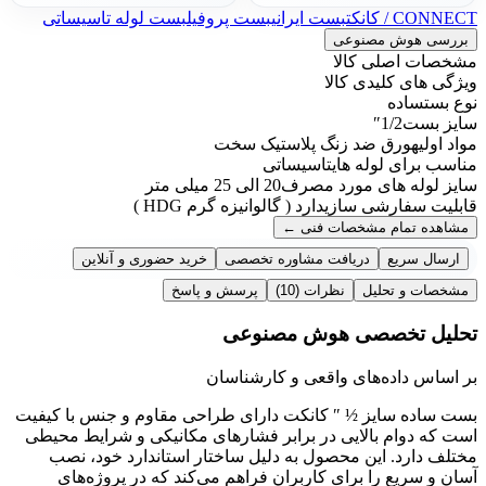
CONNECT / کانکت
بست ایرانی
بست پروفیل
بست لوله تاسیساتی
بررسی هوش مصنوعی
مشخصات اصلی کالا
ویژگی های کلیدی کالا
نوع بست
ساده
سایز بست
1/2″
مواد اولیه
ورق ضد زنگ پلاستیک سخت
مناسب برای لوله های
تاسیساتی
سایز لوله های مورد مصرف
20 الی 25 میلی متر
قابلیت سفارشی سازی
دارد ( گالوانیزه گرم HDG )
مشاهده تمام مشخصات فنی
←
ارسال سریع
دریافت مشاوره تخصصی
خرید حضوری و آنلاین
مشخصات و تحلیل
نظرات
(10)
پرسش و پاسخ
تحلیل تخصصی هوش مصنوعی
بر اساس داده‌های واقعی و کارشناسان
بست ساده سایز ½ ″ کانکت دارای طراحی مقاوم و جنس با کیفیت
است که دوام بالایی در برابر فشارهای مکانیکی و شرایط محیطی
مختلف دارد. این محصول به دلیل ساختار استاندارد خود، نصب
آسان و سریع را برای کاربران فراهم می‌کند که در پروژه‌های