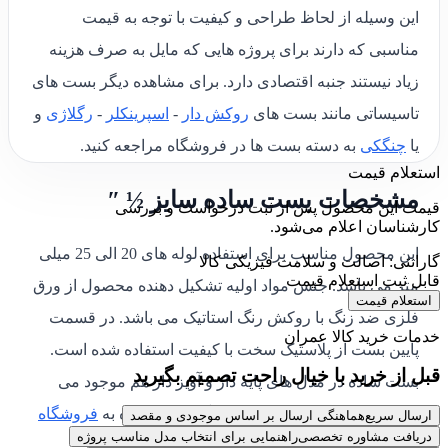
این وسیله از لحاظ طراحی و کیفیت با توجه به قیمت
مناسبی که دارند برای پروژه هایی که مایل به صرف هزینه
زیاد نیستند جنبه اقتصادی دارد. برای مشاهده دیگر بست های
تاسیساتی مانند بست های
روکش دار
-
اسپرینکلر
-
رگلاژی
و
یا
چنگکی
به دسته بست ها در فروشگاه مراجعه کنید.
استعلام قیمت
مشخصات بست ساده سایز ½ ″
قیمت این محصول پس از ثبت درخواست و بررسی
کارشناسان اعلام می‌شود.
این محصول مناسب برای استفاده لوله های 20 الی 25 میلی
گارانتی: اصالت و سلامت فیزیکی کالا
قابل ثبت استعلام قیمت
متر می باشد. جنس مواد اولیه تشکیل دهنده محصول از ورق
استعلام قیمت
فلزی ضد زنگ با روکش رنگ استاتیک می باشد. در قسمت
خدمات خرید کالا عمران
پایین بست از پلاستیک سخت با کیفیت استفاده شده است.
قبل از خرید با خیال راحت تصمیم بگیرید
بست ساده در مدل های پایه دار و آویز دار هم موجود می
باشد. برای مشاهده نمونه های دیگر بست ساده به
فروشگاه
ارسال سریع
هماهنگی ارسال بر اساس موجودی و مقصد
دریافت مشاوره تخصصی
راهنمایی برای انتخاب مدل مناسب پروژه
کالا عمران
مراجعه کنید.