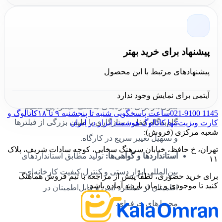
قفل‌کردن فشار روی فیلتر بدون نیاز به نیروی
دائمی دست را فراهم می‌آورد.
فناوری ساخت:
فورج یک‌تکه و عملیات حرارتی
پیشنهاد برای خرید بهتر
کنترل‌شده – فرآیندهای صنعتی که به مقاومت،
پیشنهادهای مرتبط با این محصول
یکنواختی ساخت و عمر مفید بالاتر می‌انجامد.
امکانات و ابزار جانبی:
فک‌های قابل تعویض یا
آیتمی برای نمایش وجود ندارد
سری‌دار برای اندازه‌های مختلف فیلتر، پیچ تنظیم
021-9100 1145
ساعت پاسخگویی شنبه تا پنجشنبه ۹ تا ۱۸
کاتالوگ و
گام‌به‌گام قفل – سازگاری با طیف بزرگی از فیلترها
کارت ویزیت
تنها کاتالوگ هوشمند ابزار در ایران
شعبه مرکزی (فروش):
و تسهیل تغییر سریع در کارگاه.
تهران، خ حافظ، خیابان سرهنگ سخایی، کوچه سادات شریف، پلاک
استانداردها و گواهی‌ها:
تولید مطابق استانداردهای
۱۱
بین‌المللی ابزار دستی و کنترل کیفیت کارخانه‌ای –
برای خرید حضوری، لطفاً پیش از مراجعه با تیم فروش هماهنگ
کنید تا موجودی و زمان بازدید آماده باشد.
اطمینان از عملکرد ایمن و قابل‌اطمینان در
محیط‌های حرفه‌ای.