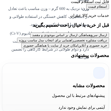
قابل ثبت استعلام قیمت
استعلام قیمت
وزن:
نزدیک به 600 گرم – وزن مناسب باعث تعادل
خدمات خرید کالا عمران
در دستگیری، کاهش خستگی در استفاده طولانی و
سهولت حمل توسط تکنسین می‌شود.
قبل از خرید با خیال راحت تصمیم بگیرید
جنس محصول:
بدنه از فولاد کروم-وانادیوم (Cr-V)
ارسال سریع
هماهنگی ارسال بر اساس موجودی و مقصد
دریافت مشاوره تخصصی
راهنمایی برای انتخاب مدل مناسب پروژه
– این آلیاژ مقاومت بالا در برابر خمش و شکست
خرید حضوری و آنلاین
امکان خرید از سایت یا هماهنگی حضوری
دارد و دوام طولانی در شرایط کارگاهی را تضمین
محصولات پیشنهادی
می‌کند.
پوشش‌ها:
پوشش ضدزنگ و روکش نیکل یا کروم –
محافظت موثر در برابر خوردگی، سایش و تماس با
روغن و مواد شیمیایی معمول در تعمیرگاه.
محصولات مشابه
طراحی محصول:
دسته با روکش ارگونومیک و قفل
پیشنهادهای مرتبط با این محصول
قابل تنظیم – طراحی دسته باعث افزایش کنترل و
کاهش سرخوردن می‌شود و مکانیزم قفل امکان
آیتمی برای نمایش وجود ندارد