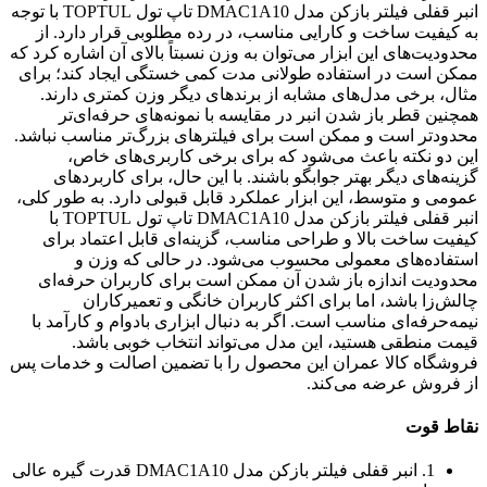
انبر قفلی فیلتر بازکن مدل DMAC1A10 تاپ تول TOPTUL با توجه
به کیفیت ساخت و کارایی مناسب، در رده مطلوبی قرار دارد. از
محدودیت‌های این ابزار می‌توان به وزن نسبتاً بالای آن اشاره کرد که
ممکن است در استفاده طولانی مدت کمی خستگی ایجاد کند؛ برای
مثال، برخی مدل‌های مشابه از برندهای دیگر وزن کمتری دارند.
همچنین قطر باز شدن انبر در مقایسه با نمونه‌های حرفه‌ای‌تر
محدودتر است و ممکن است برای فیلترهای بزرگ‌تر مناسب نباشد.
این دو نکته باعث می‌شود که برای برخی کاربری‌های خاص،
گزینه‌های دیگر بهتر جوابگو باشند. با این حال، برای کاربردهای
عمومی و متوسط، این ابزار عملکرد قابل قبولی دارد. به طور کلی،
انبر قفلی فیلتر بازکن مدل DMAC1A10 تاپ تول TOPTUL با
کیفیت ساخت بالا و طراحی مناسب، گزینه‌ای قابل اعتماد برای
استفاده‌های معمولی محسوب می‌شود. در حالی که وزن و
محدودیت اندازه باز شدن آن ممکن است برای کاربران حرفه‌ای
چالش‌زا باشد، اما برای اکثر کاربران خانگی و تعمیرکاران
نیمه‌حرفه‌ای مناسب است. اگر به دنبال ابزاری بادوام و کارآمد با
قیمت منطقی هستید، این مدل می‌تواند انتخاب خوبی باشد.
فروشگاه کالا عمران این محصول را با تضمین اصالت و خدمات پس
از فروش عرضه می‌کند.
نقاط قوت
1. انبر قفلی فیلتر بازکن مدل DMAC1A10 قدرت گیره عالی