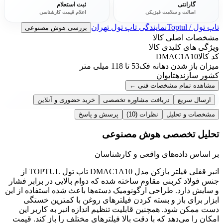
گارانتی
ثبت استعلام
اصالت و سلامت فیزیکی
اعلام قیمت کارشناسی
تاپ تول / Toptul
نمایندگی تاپ تول تهران
بررسی هوش مصنوعی
مشخصات اصلی کالا
ویژگی های کلیدی کالا
کد کالا
DMAC1A10
میزان باز شدن دهانه فک
53 تا 118 میلی متر
کشور سازنده
تایوان
مشاهده تمام مشخصات فنی
←
ارسال سریع
دریافت مشاوره تخصصی
خرید حضوری و آنلاین
مشخصات و تحلیل
نظرات
(10)
پرسش و پاسخ
تحلیل تخصصی هوش مصنوعی
بر اساس داده‌های واقعی و کارشناسان
انبر قفلی فیلتر بازکن مدل DMAC1A10 تاپ تول TOPTUL از
جنس فولاد کربنی مقاوم ساخته شده که دوام بالایی در برابر فشار
و سایش دارد. طراحی ارگونومیک دسته‌ها باعث شده استفاده از این
ابزار برای باز و بسته کردن فیلترهای روغن با کمترین خستگی
دست ممکن شود. همچنین قابلیت تنظیم اندازه انبر به کاربر این
امکان را می‌دهد که با دقت بالا فیلترهای مختلف را باز کند. قیمت