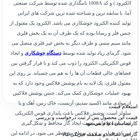
الکترود ) و کد 1008A نامگذاری شده توسط شرکت صنعتی
آما، با سابقه ترین و شناخته شده ترین شرکت های ایرانی
تولید کننده الکترود جوشکاری می باشد. الکترود یک مفتول از
جنس فلز و رسانا بوده که یک طرف آن به یک بخش فلزی
مانند سیم مسی و طرف دیگر به بخش غیر فلزی متصل می
شود. گرمای زیاد تولید شده توسط
دستگاه جوشکاری
و ایجاد
قوس الکتریکی، الکترود را ذوب می کند و با قرار گرفتن بین
فضاهای خالی قطعات آن ها را به هم می چسباند. بر روی این
مفتول فلزی، یک لایه به نام پوشش فلاکس وجود دارد که به
بهبود عملیات جوشکاری کمک می‌کند. جنس پوشش فلاکس
از موادی مانند اکسید سدیم، آزبست، خاک رس، آهک و یا
استعلام قیمت
سلولز است. پوشش فلاکس باعث پایداری قوس الکتریکی
قیمت این محصول پس از ثبت درخواست و بررسی
ایجاد شده و عایقی جهت ایجاد گاز محافظ و شکل‌گیری
کارشناسان اعلام می‌شود.
سرباره شناور بر روی سطح موردنظر می شود. در ادامه این
گارانتی: اصالت و سلامت فیزیکی کالا