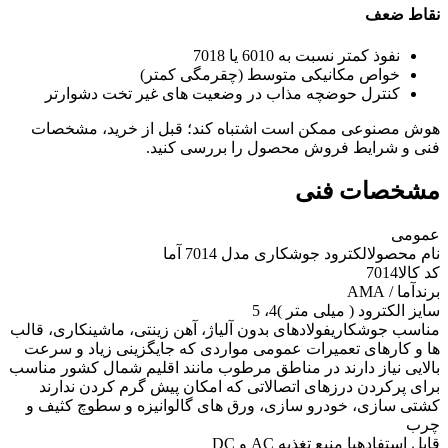
نقاط ضعف
نفوذ کمتر نسبت به 6010 یا 7018
خواص مکانیکی متوسط (چقرمگی کمتر)
کنترل حوضچه مذاب در وضعیت های غیر تخت دشوارتر
هوش مصنوعی ممکن است اشتباه کند؛ قبل از خرید، مشخصات
فنی و شرایط فروش محصول را بررسی کنید.
مشخصات فنی
عمومی
نام محصول
الکترود جوشکاری مدل 7014 آما
کد کالا
7014
برند
آما / AMA
سایز الکترود ( میلی متر )
4، 5
مناسب جوشکاری
فولادهای بدون آلیاژ، آهن زينتی، ماشينکاری، قالب
ها و کارهای تعميرات عمومی مواردی که جایگزینی زیاد و سرعت
بالایی نیاز دارند در مناطق مرطوب مانند اقلیم شمال کشور مناسب
برای پرکردن درزهای اتصالاتی که امکان پیش گرم کردن ندارند
کشتی سازی، خودرو سازی، ورق های گالوانیزه و سطوچ کثیف و
چرب
قابل استفاده
با منبع تغذیه AC و DC