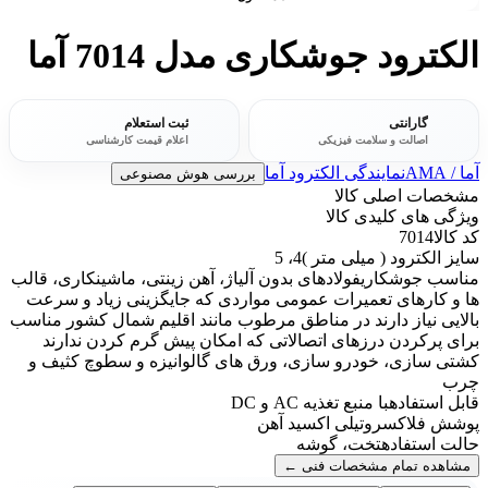
الکترود جوشکاری مدل 7014 آما
گارانتی
ثبت استعلام
اصالت و سلامت فیزیکی
اعلام قیمت کارشناسی
آما / AMA
نمایندگی الکترود آما
بررسی هوش مصنوعی
مشخصات اصلی کالا
ویژگی های کلیدی کالا
کد کالا
7014
سایز الکترود ( میلی متر )
4، 5
مناسب جوشکاری
فولادهای بدون آلیاژ، آهن زينتی، ماشينکاری، قالب
ها و کارهای تعميرات عمومی مواردی که جایگزینی زیاد و سرعت
بالایی نیاز دارند در مناطق مرطوب مانند اقلیم شمال کشور مناسب
برای پرکردن درزهای اتصالاتی که امکان پیش گرم کردن ندارند
کشتی سازی، خودرو سازی، ورق های گالوانیزه و سطوچ کثیف و
چرب
قابل استفاده
با منبع تغذیه AC و DC
پوشش فلاکس
روتیلی اکسید آهن
حالت استفاده
تخت، گوشه
مشاهده تمام مشخصات فنی
←