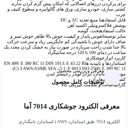
برای پرکردن درزهای اتصالاتی که امکان پیش گرم کردن ندارند
کشتی سازی، خودرو سازی، ورق های گالوانیزه و سطوچ کثیف و
چرب
قابل استفاده
با منبع تغذیه AC و DC
پوشش فلاکس
روتیلی اکسید آهن
حالت استفاده
تخت، گوشه
سایر توضیحات
قوس پایدار و کیفیت جوش بالا ظاهر جوش تمیز و
صاف دارای جوش با پاشیدگی کم جایگزینی زیاد و سرعت حرکت
بالا جدا شدن راحت سرباره در صورت نیاز به خشک کردن مجدد یک
ساعت در دمای 100 تا 120 درجه سانتیگراد
کاربرد ابزار
جوشکاری
استانداردها و تاییدیه ها
EN 499: E 380 RC 11 DIN 1913: E 43 22 R
(C) 3 AWS/ASME SFA - 5.1: E 6013 ISO 2560: E 380 RC 11
معرفی و بررسی محصول
موسسه استاندارد ایران لویدز رجیستر لندن
کشور سازنده
ایران
توضیحات کامل محصول
گارانتی
اصالت و سلامت فیزیکی کالا
معرفی الکترود جوشکاری 7014 آما
الکترود 7014 طبق استاندارد AWS ( استاندارد نامگذاری