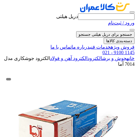
دریل هیلتی
ورود / ثبت‌نام
جستجو برای دریل هیلتی
جستجو
دسته‌بندی کالاها
فروش ویژه
خدمات فنی
درباره ما
تماس با ما
021 - 9100 1145
خانه
جوش و برش
الکترود
الکترود آهن و فولاد
الکترود جوشکاری مدل
7014 آما