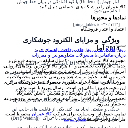
کنار جوش (Undercut) یا گود افتادگی در پایان خط جوش
کالا عمران را در شبکه های اجتماعی دنبال کنید
انجام می شود.
نمادها و مجوزها
[ninja_tables id="72511"]
اعتماد و اعتبار فروشگاه
ویژگی و مزایای الکترود جوشکاری
7014 آما
روش‌های ارسال
روش‌های پرداخت
راهنمای خرید
درباره ما
تماس با ما
سوالات متداول
قوانین و مقررات
مجموعه کالا عمران با بیش از ۲۰ سال سابقه در زمینه فروش و
الکترود جوشکاری 7014 آما با پوشش روتیلی+اکسید آهن
خدمات ابزارآلات تخصصی و ۱۰ هزار کالا از برترین برندهای اروپایی،
آمریکایی و آسیایی، یکی از معتبرترین فروشگاه‌های اینترنتی در این
خود، علاوه بر افزایش سرعت جوشکاری، ویژگی های فنی و
حوزه می‌باشد. علاوه بر مشاهده و بررسی تخصصی محصولات به
عملیاتی مهمی دارد. این الکترود را می توان هم با جریان برق
صورت آنلاین، امکان خرید حضوری محصولات در فروشگاه مرکزی
این مجموعه نیز امکان‌پذیر است. ارسال سریع با بسته‌بندی
متناوب (AC) و هم با جریان مستقیم (DC) استفاده کرد که
استاندارد برای تهران و شهرستان و همچنین داشتن تعمیرگاه
تخصصی انواع ابزارآلات از ویژگی‌ها و خدمات برجسته این مجموعه
این موضوع سازگاری خوبی با انواع دستگاه های جوشکاری
به شمار می‌رود.
خانگی و صنعتی ایجاد می کند. یکی از قابلیت های جالب این
تمامی حقوق این وب‌سایت برای شرکت
کالا عمران
محفوظ است،
الکترود، امکان جوشکاری تماسی یا “دراگ” (Drag Welding)
طراحی و اجرا توسط
همیار سایت
است؛ به این معنی که می توانید پوشش الکترود را در حین