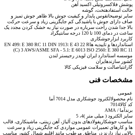
پوشش فلاکس
روتیلی اکسید آهن
حالت استفاده
تخت، گوشه
سایر توضیحات
قوس پایدار و کیفیت جوش بالا ظاهر جوش تمیز و
صاف دارای جوش با پاشیدگی کم جایگزینی زیاد و سرعت حرکت
بالا جدا شدن راحت سرباره در صورت نیاز به خشک کردن مجدد یک
ساعت در دمای 100 تا 120 درجه سانتیگراد
کاربرد ابزار
جوشکاری
استانداردها و تاییدیه ها
EN 499: E 380 RC 11 DIN 1913: E 43 22 R
(C) 3 AWS/ASME SFA - 5.1: E 6013 ISO 2560: E 380 RC 11
موسسه استاندارد ایران لویدز رجیستر لندن
کشور سازنده
ایران
گارانتی
اصالت و سلامت فیزیکی کالا
مشخصات فنی
عمومی
نام محصول
الکترود جوشکاری مدل 7014 آما
کد کالا
7014
برند
آما / AMA
سایز الکترود ( میلی متر )
4، 5
مناسب جوشکاری
فولادهای بدون آلیاژ، آهن زينتی، ماشينکاری، قالب
ها و کارهای تعميرات عمومی مواردی که جایگزینی زیاد و سرعت
بالایی نیاز دارند در مناطق مرطوب مانند اقلیم شمال کشور مناسب