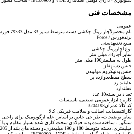
تکنولوژی - دارای گواهی استاندارد VDE و IEC60900 - ساخت کشور تایوان
مشخصات فنی
عمومی
نام محصول
آچار رینگ چکشی دسته متوسط سایز 33 مدل 79333 فورس
برند
فورس / Force
منبع تغذیه
دستی
نوع آچار
رینگ چکشی
سایز آچار
33 میلی متر
طول به میلیمتر
190 میلی متر
جنس دسته
فلز
جنس بدنه
کروم مولیبدن
سطح مقطع
دوازده پر
عایق
ندارد
قفل
ندارد
تعداد در بسته
10 عدد
کاربرد ابزار
عمومی صنعتی، تاسیسات
کد کالا عمران
3204198
گارانتی
ضمانت اصالت و سلامت فیزیکی کالا
سایر توضیحات
- طراحی خاص بر اساس علم ارگونومیک برای راحتی بیش
تکنولوژی - دارای گواهی استاندارد VDE و IEC60900 - ساخت کشور تایوان