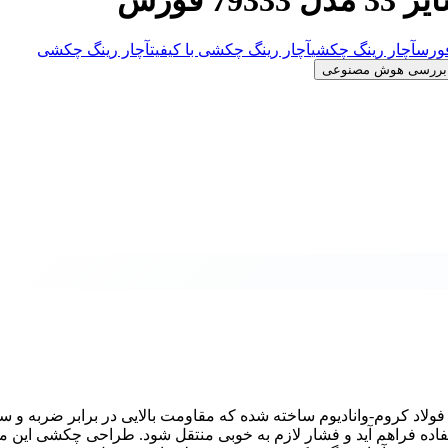
فورس
آچار رینگ چکشی
آچار رینگ چکشی با کیفیت
آچار رینگ چکشی
بررسی هوش مصنوعی
وسط سایز 33 مدل 79333 فورس از جنس فولاد کروم-وانادیوم ساخته شده که مقاومت بالایی در برابر ضربه 
فاده فراهم آید و فشار لازم به خوبی منتقل شود. طراحی چکشی این م