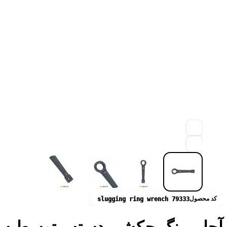
کد محصول
slugging ring wrench 79333
آچار رینگ چکشی دسته متوسط سایز 33 مدل 79333