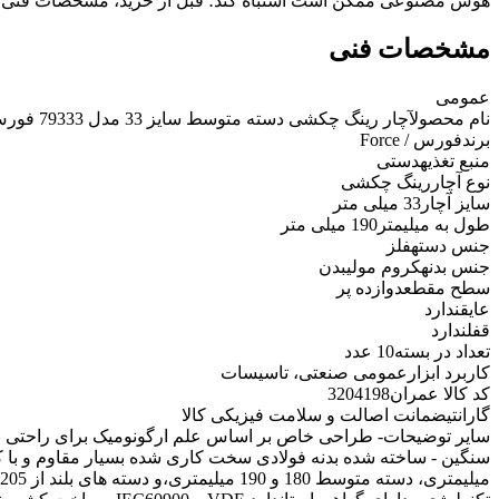
هوش مصنوعی ممکن است اشتباه کند؛ قبل از خرید، مشخصات فنی 
مشخصات فنی
عمومی
نام محصول
آچار رینگ چکشی دسته متوسط سایز 33 مدل 79333 فورس
برند
فورس / Force
منبع تغذیه
دستی
نوع آچار
رینگ چکشی
سایز آچار
33 میلی متر
طول به میلیمتر
190 میلی متر
جنس دسته
فلز
جنس بدنه
کروم مولیبدن
سطح مقطع
دوازده پر
عایق
ندارد
قفل
ندارد
تعداد در بسته
10 عدد
کاربرد ابزار
عمومی صنعتی، تاسیسات
کد کالا عمران
3204198
گارانتی
ضمانت اصالت و سلامت فیزیکی کالا
سایر توضیحات
- طراحی خاص بر اساس علم ارگونومیک برای راحتی بیش