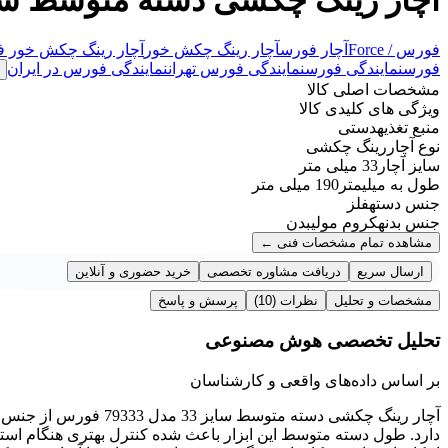
فورس / Force
آچار فورس
آچار رینگ چکش خور
آچار رینگ چکش خور 
فورس
نمایندگی فورس
نمایندگی فورس تهران
نمایندگی فورس در ایران
مشخصات اصلی کالا
ویژگی های کلیدی کالا
منبع تغذیه
دستی
نوع آچار
رینگ چکشی
سایز آچار
33 میلی متر
طول به میلیمتر
190 میلی متر
جنس دسته
فلز
جنس بدنه
کروم مولیبدن
مشاهده تمام مشخصات فنی
←
ارسال سریع
دریافت مشاوره تخصصی
خرید حضوری و آنلاین
مشخصات و تحلیل
نظرات
(10)
پرسش و پاسخ
تحلیل تخصصی هوش مصنوعی
بر اساس داده‌های واقعی و کارشناسان
آچار رینگ چکشی دسته مت
دارد. طول دسته متوسط این ابزار باعث شده کنترل بهتری هنگام است