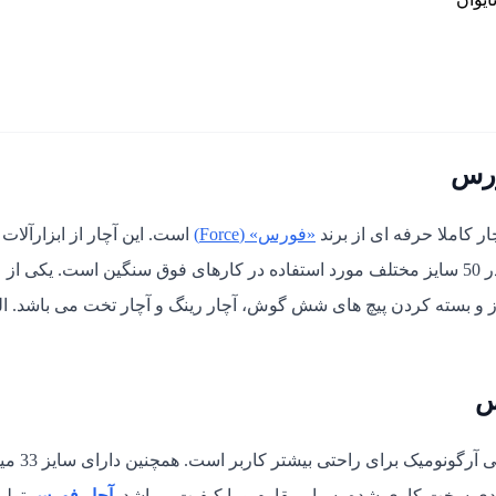
ورس
«فورس» (Force)
است. این آچار از ابزارآلات
حرفه ای محصول کشور تایوان است. آچار رینگ چکشی فورس در 50 سایز مختلف مورد استفاده در کارهای فوق سنگین است. یکی از
باز و بسته کردن پیچ های شش گوش، آچار رینگ و آچار تخت می باشد. ال
آچار رینگ چکش خور سایز 33 دسته متوسط فورس دارای طراحی آرگون
آچار فورس
تولی