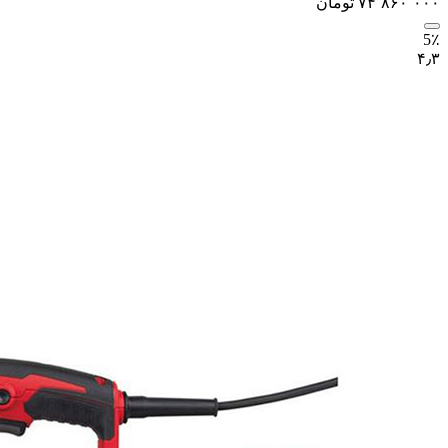
۷۴٬۸۶۰٬۰۰۰
تومان
5٪
۴٫۳