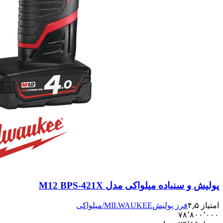
پولیش و سنباده میلواکی مدل M12 BPS-421X
امتیاز ۴٫۵
فرز پولیش
MILWAUKEE/میلواکی
۷۸٬۸۰۰٬۰۰۰