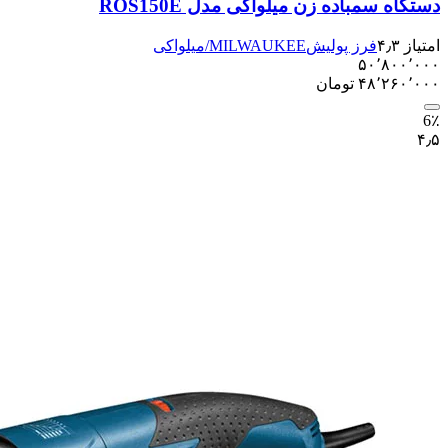
دستگاه سمباده زن میلواکی مدل ROS150E
امتیاز ۴٫۳
فرز پولیش
MILWAUKEE/میلواکی
۵۰٬۸۰۰٬۰۰۰
۴۸٬۲۶۰٬۰۰۰
تومان
6٪
۴٫۵