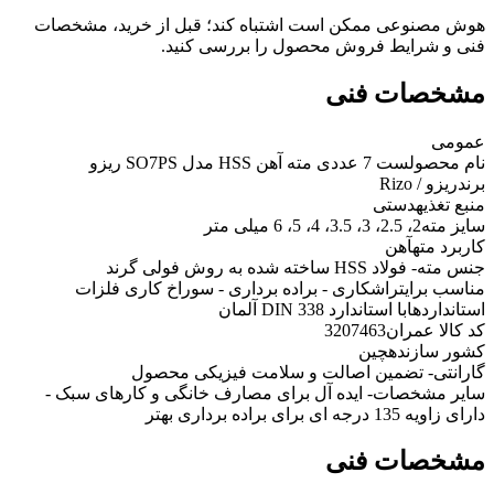
هوش مصنوعی ممکن است اشتباه کند؛ قبل از خرید، مشخصات
فنی و شرایط فروش محصول را بررسی کنید.
مشخصات فنی
عمومی
نام محصول
ست 7 عددی مته آهن HSS مدل SO7PS ریزو
برند
ریزو / Rizo
منبع تغذیه
دستی
سایز مته
2، 2.5، 3، 3.5، 4، 5، 6 میلی متر
کاربرد مته
آهن
جنس مته
- فولاد HSS ساخته شده به روش فولی گرند
مناسب برای
تراشکاری - براده برداری - سوراخ کاری فلزات
استانداردها
با استاندارد DIN 338 آلمان
کد کالا عمران
3207463
کشور سازنده
چین
گارانتی
- تضمین اصالت و سلامت فیزیکی محصول
سایر مشخصات
- ایده آل برای مصارف خانگی و کارهای سبک -
دارای زاویه 135 درجه ای برای براده برداری بهتر
مشخصات فنی