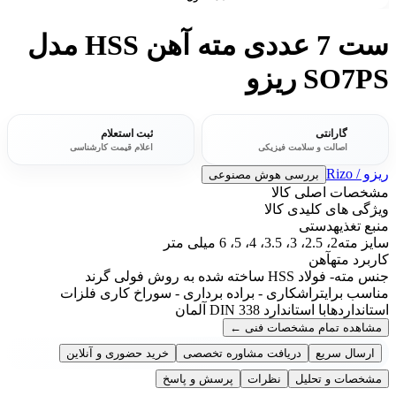
ست 7 عددی مته آهن HSS مدل
SO7PS ریزو
گارانتی
ثبت استعلام
اصالت و سلامت فیزیکی
اعلام قیمت کارشناسی
ریزو / Rizo
بررسی هوش مصنوعی
مشخصات اصلی کالا
ویژگی های کلیدی کالا
منبع تغذیه
دستی
سایز مته
2، 2.5، 3، 3.5، 4، 5، 6 میلی متر
کاربرد مته
آهن
جنس مته
- فولاد HSS ساخته شده به روش فولی گرند
مناسب برای
تراشکاری - براده برداری - سوراخ کاری فلزات
استانداردها
با استاندارد DIN 338 آلمان
مشاهده تمام مشخصات فنی
←
ارسال سریع
دریافت مشاوره تخصصی
خرید حضوری و آنلاین
مشخصات و تحلیل
نظرات
پرسش و پاسخ