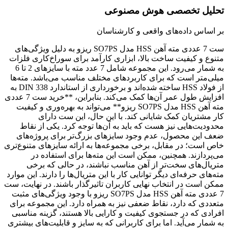
تحلیل تخصصی هوش مصنوعی
بر اساس داده‌های واقعی و کارشناسان
ست 7 عددی مته آهن HSS مدل SO7PS ریزو به دلیل ویژگی‌های
متنوع و کیفیت ساخت بالا، ابزاری کارآمد برای سوراخ‌کاری فلزات
به شمار می‌رود. این مجموعه شامل 7 عدد مته با سایزهای 2 تا 6
میلی‌متر است که برای کاربردهای مختلف مناسب می‌باشد. مته‌ها
از فولاد HSS ساخته شده‌اند و برخورداری از استاندارد DIN 338 به
افزایش طول عمر آن‌ها کمک می‌کند. بنابراین، **خرید ست 7 عددی
مته آهن HSS مدل SO7PS ریزو** می‌تواند به بهره‌وری و کیفیت
کار مشتریان کمک شایانی کند. با این حال، این ست دارای
محدودیت‌هایی نیز هست که باید به آن‌ها توجه کرد. یکی از نقاط
ضعف این محصول، عدم وجود سایزهای بزرگ‌تر برای پروژه‌های
خاص است؛ در مقابل، برخی مجموعه‌ها به ارائه سایزهای متنوع‌تری
می‌پردازند. همچنین، ممکن است این مته‌ها برای استفاده در
متریال‌های سخت‌تر از آهن مناسب نباشند، در حالی که برخی
مته‌های حرفه‌ای دیگر توانایی کار با این متریال‌ها را دارند. این موارد
ممکن است در انتخاب نهایی کاربران تاثیرگذار باشند. در نهایت، ست
7 عددی مته آهن HSS مدل SO7PS ریزو با وجود ویژگی‌های مثبت
متعددی که دارد، نقاط ضعفی نیز به همراه دارد. این مجموعه برای
افرادی که در جستجوی کیفیت و کارایی بالا هستند، گزینه مناسبی
به شمار می‌آید. اما برای کاربرانی که به سایز و قابلیت‌های بیشتری