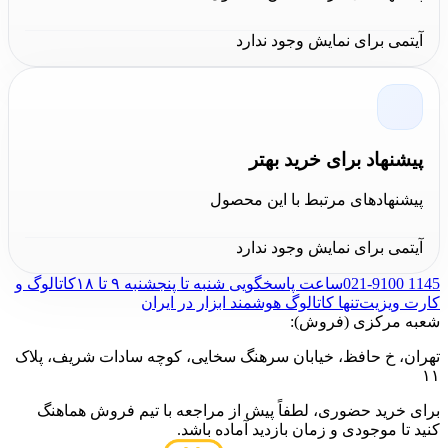
این مجموعه
مته
، به خوبی پاسخگوی نیازهای مختلف
آیتمی برای نمایش وجود ندارد
سوراخ‌کاری خواهد بود، اما محدودیت‌هایی نیز وجود دارد. در
نهایت، با توجه به کیفیت ساخت و قیمت مناسب این
جعبه
مته 7 عددی SO7PS ریزو Rizo
، برای خرید و استفاده در
پروژه‌ها توصیه می‌شود.
پیشنهاد برای خرید بهتر
پیشنهادهای مرتبط با این محصول
آیتمی برای نمایش وجود ندارد
021-9100 1145
ساعت پاسخگویی شنبه تا پنجشنبه ۹ تا ۱۸
کاتالوگ و
کارت ویزیت
تنها کاتالوگ هوشمند ابزار در ایران
شعبه مرکزی (فروش):
تهران، خ حافظ، خیابان سرهنگ سخایی، کوچه سادات شریف، پلاک
۱۱
برای خرید حضوری، لطفاً پیش از مراجعه با تیم فروش هماهنگ
کنید تا موجودی و زمان بازدید آماده باشد.