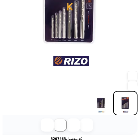
کد محصول
3207463