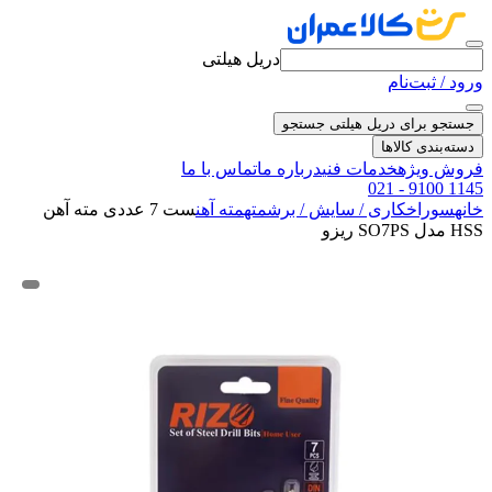
دریل هیلتی
ورود / ثبت‌نام
جستجو برای دریل هیلتی
جستجو
دسته‌بندی کالاها
فروش ویژه
خدمات فنی
درباره ما
تماس با ما
021 - 9100 1145
خانه
سوراخکاری / سایش / برش
مته
مته آهن
ست 7 عددی مته آهن
HSS مدل SO7PS ریزو