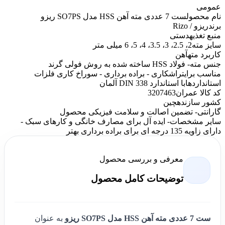
عمومی
نام محصول
ست 7 عددی مته آهن HSS مدل SO7PS ریزو
برند
ریزو / Rizo
منبع تغذیه
دستی
سایز مته
2، 2.5، 3، 3.5، 4، 5، 6 میلی متر
کاربرد مته
آهن
جنس مته
- فولاد HSS ساخته شده به روش فولی گرند
مناسب برای
تراشکاری - براده برداری - سوراخ کاری فلزات
استانداردها
با استاندارد DIN 338 آلمان
کد کالا عمران
3207463
کشور سازنده
چین
گارانتی
- تضمین اصالت و سلامت فیزیکی محصول
سایر مشخصات
- ایده آل برای مصارف خانگی و کارهای سبک -
دارای زاویه 135 درجه ای برای براده برداری بهتر
معرفی و بررسی محصول
توضیحات کامل محصول
ست 7 عددی مته آهن HSS مدل SO7PS ریزو
به عنوان