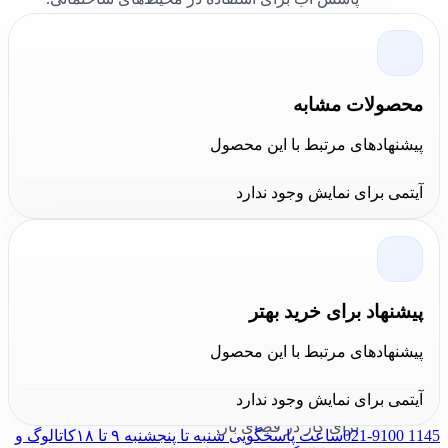
طراحی محصول:
بدنه ارگونومیک با دکمه‌های بزرگ
و پنل خوانا؛ پایه با رزوه استاندارد برای نصب بر
روی سه‌پایه و براکت دیواری، که کاربری و دقت را
محصولات مشابه
افزایش می‌دهد.
پیشنهادهای مرتبط با این محصول
فناوری ساخت:
سیستم خودتراز مغناطیسی با
آیتمی برای نمایش وجود ندارد
محدوده ±4°، لیزر کلاس 2 با طول موج قرمز 635
نانومتر و دقت حدود ±1.5 میلی‌متر در 10 متر؛ این
فناوری‌ها کیفیت تراز و پایداری پرتو را تضمین
می‌کنند.
پیشنهاد برای خرید بهتر
امکانات و ابزار جانبی:
باتری قابل شارژ لیتیوم-یونی
پیشنهادهای مرتبط با این محصول
با طول عمر چند ساعته، شارژر، کیف حمل مقاوم،
براکت نصب، آداپتور سه‌پایه و صفحه هدف (target)
آیتمی برای نمایش وجود ندارد
برای کار در فضای باز.
021-9100 1145
ساعت پاسخگویی شنبه تا پنجشنبه ۹ تا ۱۸
کاتالوگ و