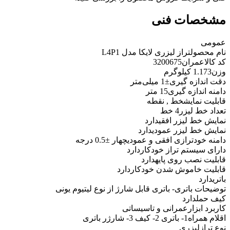
مشخصات فنی
عمومی
نام محصول
تراز لیزری لایکا مدل L4P1
کد کالاعمران
3200675
وزن
1.173 کیلوگرم
دقت اندازه گیری
±1 میلی‌متر
دامنه اندازه گیری
15 متر
قابلیت نمایش
خط , نقطه
تعداد خط لیزر
4 خط
نمایش خط لیزر افقی
دارد
نمایش خط لیزر عمودی
دارد
دامنه خودترازی افقی و عمودی
چهار ±0.5 درجه
دارای سیستم تراز خودکار
دارد
قابلیت نصب روی پایه
دارد
قابلیت خاموش شدن خودکار
دارد
باتری
دارد
توضیحات باتری
- باتری قابل شارژ از نوع لیتیوم یونی
کیف حمل
دارد
کاربرد ابزار
عمرانی و تاسیساتی
اقلام همراه
1- باتری 2- کیف 3- شارژر باتری
نوع تراز
لیزری