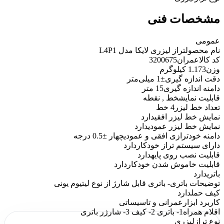
مشخصات فنی
عمومی
نام محصول
تراز لیزری لایکا مدل L4P1
کد کالاعمران
3200675
وزن
1.173 کیلوگرم
دقت اندازه گیری
±1 میلی‌متر
دامنه اندازه گیری
15 متر
قابلیت نمایش
خط , نقطه
تعداد خط لیزر
4 خط
نمایش خط لیزر افقی
دارد
نمایش خط لیزر عمودی
دارد
دامنه خودترازی افقی و عمودی
چهار ±0.5 درجه
دارای سیستم تراز خودکار
دارد
قابلیت نصب روی پایه
دارد
قابلیت خاموش شدن خودکار
دارد
باتری
دارد
توضیحات باتری
- باتری قابل شارژ از نوع لیتیوم یونی
کیف حمل
دارد
کاربرد ابزار
عمرانی و تاسیساتی
اقلام همراه
1- باتری 2- کیف 3- شارژر باتری
نوع تراز
لیزری