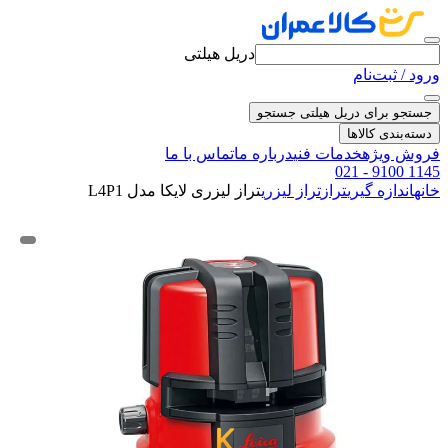
دریل هیلتی
ورود / ثبت‌نام
جستجو برای دریل هیلتی
جستجو
دسته‌بندی کالاها
فروش ویژه
خدمات فنی
درباره ما
تماس با ما
021 - 9100 1145
خانه
اندازه گیری
تراز
تراز لیزری
تراز لیزری لایکا مدل L4P1