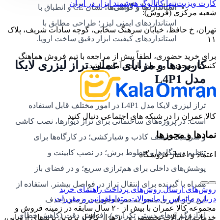
کارت ویزیت
تنها کاتالوگ هوشمند ابزار در ایران
استانداردها و گواهی‌ها:
نشان CE و انطباق با
شعبه مرکزی (فروش):
استانداردهای ایمنی لیزر؛ طراحی مطابق با
تهران، خ حافظ، خیابان سرهنگ سخایی، کوچه سادات شریف، پلاک
استانداردهای کیفیت ابزار دقیق ساخت اروپا.
۱۱
برای خرید حضوری، لطفاً پیش از مراجعه با تیم فروش هماهنگ
کاربردها و مزایای عملی تراز لیزری لایکا
کنید تا موجودی و زمان بازدید آماده باشد.
مدل L4P1
تراز لیزری لایکا مدل L4P1 در امور مختلف قابل استفاده
کالا عمران را در شبکه های اجتماعی دنبال کنید
است: در پروژه‌های ساختمانی برای تراز دیوارها، نصب کاشی
نمادها و مجوزها
و سرامیک، سقف کاذب و شیارکشی؛ در کارگاه‌ها برای
تنظیم دستگاه‌ها و خطوط برش؛ در نصب کابینت و
اعتماد و اعتبار فروشگاه
پوشش‌های داخلی برای هم‌ترازی سریع؛ و در فضای باز
همراه با گیرنده برای انتقال تراز در فواصل بیشتر. استفاده از
روش‌های ارسال
روش‌های پرداخت
راهنمای خرید
درباره ما
تماس با ما
سوالات متداول
قوانین و مقررات
این تراز لیزری منجر به صرفه‌جویی در زمان (حذف
مجموعه کالا عمران با بیش از ۲۰ سال سابقه در زمینه فروش و
اندازه‌گیری‌های دستی تکراری)، افزایش دقت (کاهش خطای
خدمات ابزارآلات تخصصی و ۱۰ هزار کالا از برترین برندهای اروپایی،