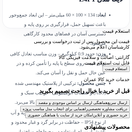
ابعاد:
134 × 100 × 60 میلی‌متر – این ابعاد جمع‌وجور
باعث تسهیل حمل، قرارگیری بر روی پایه و
استعلام قیمت
دسترسی آسان در فضاهای محدود کارگاهی
قیمت این محصول پس از ثبت درخواست و بررسی
می‌شود.
کارشناسان اعلام می‌شود.
وزن:
حدود 0.9 کیلوگرم – وزن مناسب تعادل کافی
گارانتی: اصالت و سلامت فیزیکی کالا
قابل ثبت استعلام قیمت
برای تثبیت روی سطح یا پایه را تأمین کرده و در
استعلام قیمت
عین حال حمل و نقل را آسان می‌کند.
خدمات خرید کالا عمران
جنس محصول:
ترکیبی از پلاستیک مهندسی شده
قبل از خرید با خیال راحت تصمیم بگیرید
(ABS) و قطعات آلومینیومی – ترکیب سبک و
مقاوم که دوام در شرایط کارگاهی را بالا می‌برد.
ارسال سریع
هماهنگی ارسال بر اساس موجودی و مقصد
دریافت مشاوره تخصصی
راهنمایی برای انتخاب مدل مناسب پروژه
پوشش‌ها:
دارای روکش مقاوم در برابر ضربه و آب
خرید حضوری و آنلاین
امکان خرید از سایت یا هماهنگی حضوری
از نوع IP54 – حفاظت در برابر گرد و غبار محدود و
محصولات پیشنهادی
پاشش آب برای استفاده در محیط‌های ساختمانی.