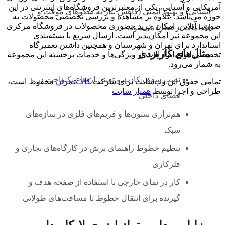
آمریکایی و آسیایی، یکی از معتبرترین فروشگاه‌های اینترنتی در این
انسانی) و بهبود ایمنی (کاهش نیاز به سکوهای موقت و
حوزه می‌باشد. علاوه بر مشاهده و بررسی تخصصی محصولات به
صورت آنلاین، امکان خرید حضوری محصولات در فروشگاه مرکزی
اقدامات پرخطر) می‌شود.
این مجموعه نیز امکان‌پذیر است. ارسال سریع با بسته‌بندی
استاندارد برای تهران و شهرستان و همچنین داشتن تعمیرگاه
مثال‌های کاربردی
تخصصی انواع ابزارآلات از ویژگی‌ها و خدمات برجسته این مجموعه
به شمار می‌رود.
نصب سقف کاذب و تعیین ارتفاع یکنواخت در
تمامی حقوق این وب‌سایت برای شرکت
کالا عمران
محفوظ است،
طراحی و اجرا توسط
همیار سایت
فضای داخلی
هم‌ترازی ستون‌ها و فریم‌های فلزی در سازه‌های
سبک
تنظیم خطوط راهنمای برش در کارگاه‌های نجاری و
فلزکاری
کار در نمای خارجی با استفاده از صفحه هدف و
گیرنده برای انتقال خطوط تا مسافت‌های طولانی