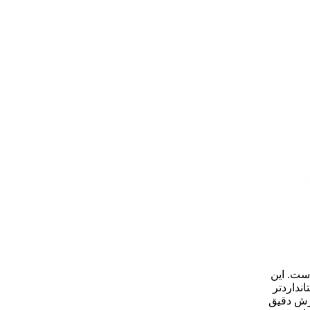
 است. این
نداردتر
برش دقیق