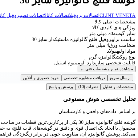
CLINT VENETA
اتصالات پروفیل
اتصالات کانال
اتصالات نصب
پروفیل کان
مشخصات اصلی کالا
ویژگی های کلیدی کالا
سایز گوشه
30 میلی متر
مناسب برای
پروفیل فلنج گالوانیزه ماستیکدار سایز 30
ضخامت ورق
4 میلی متر
مواد اولیه
فولاد
نوع روکش
گالوانیزه گرم
قابلیت شخصی سازی
دارد آلومینیوم استیل
مشاهده تمام مشخصات فنی
←
ارسال سریع
دریافت مشاوره تخصصی
خرید حضوری و آنلاین
مشخصات و تحلیل
نظرات
(10)
پرسش و پاسخ
تحلیل تخصصی هوش مصنوعی
بر اساس داده‌های واقعی و کارشناسان
گوشه فلنج گالوانیزه سایز 30 یکی از پرکاربردت
محصول با ایجاد یک اتصال قوی و دقیق در گوشه‌های قاب فلنج، به حف
می‌کند. پوشش گالوانیزه آن، مقاومت خوبی در برابر زنگ‌زدگی فراهم م