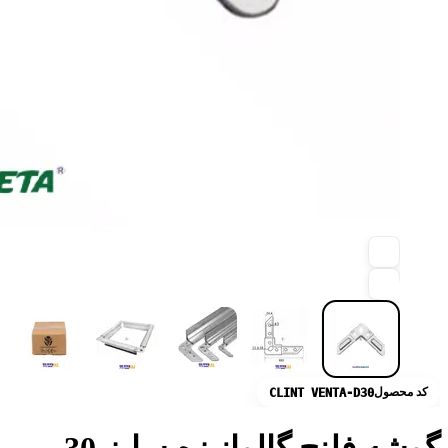
کد محصول
CLINT VENTA-D30
گوشه فلنج گالوانیزه سایز 30