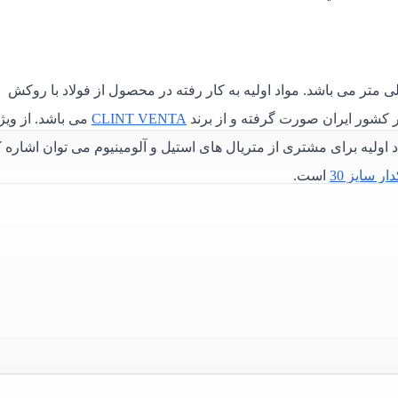
وشه برابر با 30 میلی متر و دارای مقطع های سایز 100 میلی متر می باشد. مواد اولیه به کار رفته در محصول از فولاد با روکش
CLINT VENTA
می باشد. از وی
ی سازی مواد اولیه برای مشتری از متریال های استیل و آلومینیوم می توان اشاره 
ر سایز 30
است.
لا عمران
روژه شما از انواع برند های ایرانی فعال در این حوزه، با کارشناس
اگرام
و همچنین
تماس تلفنی
به صورت مستقیم در ارتباط باشید.