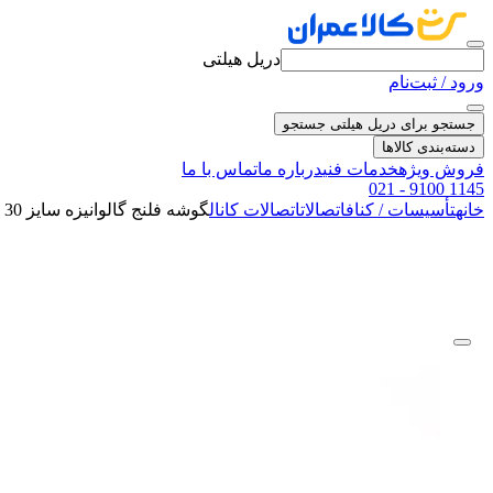
دریل هیلتی
ورود / ثبت‌نام
جستجو برای دریل هیلتی
جستجو
دسته‌بندی کالاها
فروش ویژه
خدمات فنی
درباره ما
تماس با ما
021 - 9100 1145
خانه
تأسیسات / کناف
اتصالات
اتصالات کانال
گوشه فلنج گالوانیزه سایز 30