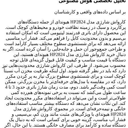
تحلیل تخصصی هوش مصنوعی
بر اساس داده‌های واقعی و کارشناسان
کارواش شارژی مدل HP2824 هیوندای از جمله دستگاه‌های
پرکاربرد و سبک در زمینه نظافت خودرو و محیط‌های کوچک است.
این محصول دارای باتری قدرتمند لیتیومی است که امکان استفاده
بی‌سیم و بدون محدودیت کابل را فراهم می‌کند. فشار آب مناسبی
ارائه می‌دهد که برای شستشوی سطوح مختلف بسیار کارآمد است
و طراحی جمع‌وجور آن حمل و جابه‌جایی را آسان کرده است. اگر به
دنبال خرید کارواش شارژی مدل HP2824 هیوندای هستید، این
دستگاه با قیمت مناسب و کیفیت قابل قبول گزینه‌ای قابل توجه
محسوب می‌شود. از طرفی، این کارواش شارژی محدودیت‌هایی نیز
دارد که باید در نظر گرفته شوند. اول اینکه ظرفیت مخزن آب نسبتاً
کوچک است و برای شستشوی سطوح بزرگ نیاز به پر کردن مکرر
دارد، که در مقایسه با مدل‌های حرفه‌ای‌تر با مخزن بزرگ‌تر، ممکن
است کمی وقت‌گیر باشد. دوم، مدت زمان شارژ باتری حدود 3 تا 4
ساعت طول می‌کشد که نسبت به برخی نمونه‌های هم‌رده کمی
طولانی‌تر است و این می‌تواند در استفاده‌های مکرر محدودیت ایجاد
کند. این نکات نشان می‌دهد که دستگاه بیشتر مناسب استفاده‌های
خانگی و نیمه‌حرفه‌ای است. در مجموع، کارواش شارژی مدل
HP2824 هیوندای با ویژگی‌های مثبت مانند وزن کم، بی‌سیمی و
فشار آب مناسب، گزینه خوبی برای کسانی است که به دنبال یک
دستگاه ساده و کارآمد برای مصارف خانگی هستند. با این حال، اگر