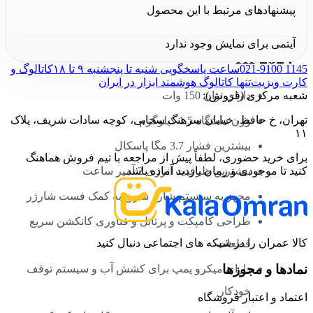
توانید با کارشناسان کالا عمران تماس بگیرید.
پیشنهادهای مرتبط با این محصول
ویژگی‌های کارواش شارژی مدل
آیتمی برای نمایش وجود ندارد
HP2824
021-9100 1145
ساعت پاسخگویی شنبه تا پنجشنبه ۹ تا ۱۸
کاتالوگ و
کارت ویزیت
تنها کاتالوگ هوشمند ابزار در ایران
شعبه مرکزی (فروش):
دارای توان 150 وات
تهران، خ حافظ، خیابان سرهنگ سخایی، کوچه سادات شریف، پلاک
وزن دستگاه 1.5 کیلوگرم
۱۱
بیشترین فشار 3.7 مگا پاسکال
برای خرید حضوری، لطفاً پیش از مراجعه با تیم فروش هماهنگ
کنید تا موجودی و زمان بازدید آماده باشد.
بیشترین ظرفیت انرژی 2 آمپر ساعت
مجهز به سیستم شارژ سریع به کمک فست شارژر
طراحی کامپکت و پرتابل و فناوری کانکشن سریع
کالا عمران را در شبکه های اجتماعی دنبال کنید
قطعات
نمادها و مجوزها
دارای میکرو پمپ برای کشش آب و سیستم توقف
خودکار
اعتماد و اعتبار فروشگاه