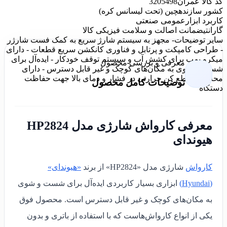
کد کالا عمران
3205498
کشور سازنده
چین (تحت لیسانس کره)
کاربرد ابزار
عمومی صنعتی
گارانتی
ضمانت اصالت و سلامت فیزیکی کالا
سایر توضیحات
- مجهز به سیستم شارژ سریع به کمک فست شارژر
- طراحی کامپکت و پرتابل و فناوری کانکشن سریع قطعات - دارای
میکرو پمپ برای کشش آب و سیستم توقف خودکار - ایده‌آل برای
معرفی و بررسی محصول
شست و شوی به مکان‌های کوچک و غیر قابل دسترس - دارای
محافظ و قطع کن حرارتی در فشار و دمای بالا جهت حفاظت
توضیحات کامل محصول
دستگاه
معرفی کارواش شارژی مدل HP2824
هیوندای
کارواش
شارژی مدل «HP2824» از برند
«هیوندای»
(Hyundai)
ابزاری بسیار کاربردی ایده‌آل برای شست و شوی
به مکان‌های کوچک و غیر قابل دسترس است. محصول فوق
یکی از انواع کارواش‌هاست که با استفاده از باتری و بدون