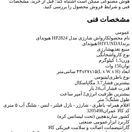
هوش مصنوعی ممکن است اشتباه کند؛ قبل از خرید، مشخصات
فنی و شرایط فروش محصول را بررسی کنید.
مشخصات فنی
عمومی
نام محصول
کارواش شارژی مدل HP2824 هیوندای
برند
HIYUNDAI/هیوندای
منبع تغذیه
شارژی
نوع کارواش
خانگی
وزن
1.5 کیلوگرم
توان
150 وات
ابعاد (L x W x H)
۴۳x۲۷x۱۵ سانتی‌متر
نوع باطری
‌لیتیومی
بیشترین فشار
3.7 مگاپاسکال
قدرت فشار آب
24 بار
بیشترین ظرفیت انرژی
2 آمپر ساعت
طول شلنگ
5 متر
اقلام همراه
- باطری - شارژر - نازل فیلتر - لنس - شلنگ آب ۵ متری
کد کالا عمران
3205498
کشور سازنده
چین (تحت لیسانس کره)
کاربرد ابزار
عمومی صنعتی
گارانتی
ضمانت اصالت و سلامت فیزیکی کالا