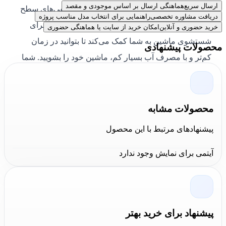
ارسال سریع
هماهنگی ارسال بر اساس موجودی و مقصد
برابرمی کند و در نتیجه باعث می‌شود تمام کثیفی‌های سطح
دریافت مشاوره تخصصی
راهنمایی برای انتخاب مدل مناسب پروژه
ماشین و یا روی شیشه از بین بروند. فشار بالای آب برای
خرید حضوری و آنلاین
امکان خرید از سایت یا هماهنگی حضوری
شستشوی ماشین به شما کمک می‌کند تا بتوانید در زمان
محصولات پیشنهادی
کم‌تر و با مصرف آب بسیار کم، ماشین خود را بشویید. شما
به راحتی می‌توانید کارواش شارژی را درون اتومبیل خود
قرار داده و در هر مکانی آن را به همراه داشته باشید.
محصولات مشابه
این
کارواش
شارژی مدل HP2824 دارای طراحی کامپکت و
پیشنهادهای مرتبط با این محصول
پرتابل و فناوری کانکشن سریع قطعات است. شرکت
هیوندای
در ساخت این دستگاه جوانب ایمنی را مد نظر قرار
آیتمی برای نمایش وجود ندارد
داده است. کیفیت ساخت اجزای مختلف این کارواش بسیار
بالاست و می‌توان بر روی دوام و ماندگاری آن حساب کرد.
محصولات شرکت
Hyundai
کیفیت ساخت مطلوبی دارند.
برای اطلاع از قیمت
کارواش
شارژی HP2824 هیوندای می
پیشنهاد برای خرید بهتر