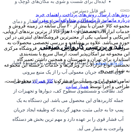
ایده‌آل برای شست و شوی به مکان‌های کوچک و
غیر قابل دسترس
روش‌های ارسال
روش‌های پرداخت
راهنمای خرید
درباره ما
تماس با ما
سوالات متداول
قوانین و مقررات
دارای محافظ و قطع کن حرارتی در فشار و دمای
مجموعه کالا عمران با بیش از ۲۰ سال سابقه در زمینه فروش و
بالا جهت حفاظت دستگاه
خدمات ابزارآلات تخصصی و ۱۰ هزار کالا از برترین برندهای اروپایی،
آمریکایی و آسیایی، یکی از معتبرترین فروشگاه‌های اینترنتی در این
حوزه می‌باشد. علاوه بر مشاهده و بررسی تخصصی محصولات به
نقد و بررسی کارواش صنعتی
صورت آنلاین، امکان خرید حضوری محصولات در فروشگاه مرکزی
این مجموعه نیز امکان‌پذیر است. ارسال سریع با بسته‌بندی
استاندارد برای تهران و شهرستان و همچنین داشتن تعمیرگاه
کارواش صنعتی
یا دستگاه واترجت صنعتی یک شوینده فشار
تخصصی انواع ابزارآلات از ویژگی‌ها و خدمات برجسته این مجموعه
به شمار می‌رود.
قوی است که جریان معمولی آب را از یک منبع بیرونی
تمامی حقوق این وب‌سایت برای شرکت
کالا عمران
محفوظ است،
دریافت می کند. و به آب پر فشار و با سرعت بالا تبدیل می
طراحی و اجرا توسط
همیار سایت
کند. نظافت و شستشوی سطوح کف، دیوارها و تجهیزات از
جمله کاربردهای این محصول می باشد. این دستگاه به یک
پمپ جا به جایی مثبت مجهز گردیده که وظیفه ایجاد جریان
آب فشار قوی را بر عهده دارد و مهم ترین بخش هر دستگاه
واترجت به شمار می آید.