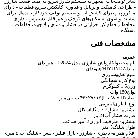
سایر توضیحات
- مجهز به سیستم شارژ سریع به کمک فست شارژر
- طراحی کامپکت و پرتابل و فناوری کانکشن سریع قطعات - دارای
میکرو پمپ برای کشش آب و سیستم توقف خودکار - ایده‌آل برای
شست و شوی به مکان‌های کوچک و غیر قابل دسترس - دارای
محافظ و قطع کن حرارتی در فشار و دمای بالا جهت حفاظت
دستگاه
مشخصات فنی
عمومی
نام محصول
کارواش شارژی مدل HP2824 هیوندای
برند
HIYUNDAI/هیوندای
منبع تغذیه
شارژی
نوع کارواش
خانگی
وزن
1.5 کیلوگرم
توان
150 وات
ابعاد (L x W x H)
۴۳x۲۷x۱۵ سانتی‌متر
نوع باطری
‌لیتیومی
بیشترین فشار
3.7 مگاپاسکال
قدرت فشار آب
24 بار
بیشترین ظرفیت انرژی
2 آمپر ساعت
طول شلنگ
5 متر
اقلام همراه
- باطری - شارژر - نازل فیلتر - لنس - شلنگ آب ۵ متری