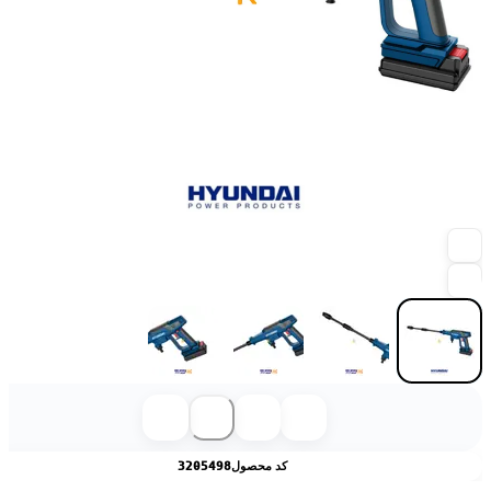
کد محصول
3205498