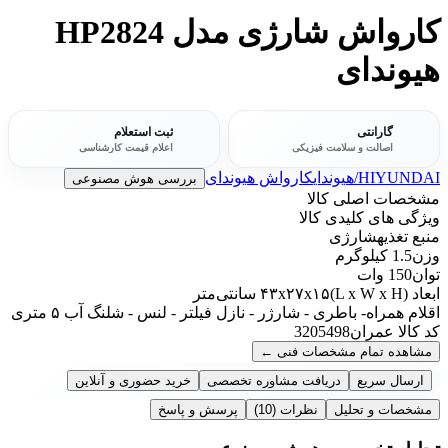
کارواش شارژی مدل HP2824
هیوندای
گارانتی
ثبت استعلام
اصالت و سلامت فیزیکی
اعلام قیمت کارشناسی
HIYUNDAI/هیوندای
کارواش هیوندای
بررسی هوش مصنوعی
مشخصات اصلی کالا
ویژگی های کلیدی کالا
منبع تغذیه
شارژی
وزن
1.5 کیلوگرم
توان
150 وات
ابعاد (L x W x H)
۴۳x۲۷x۱۵ سانتی‌متر
اقلام همراه
- باطری - شارژر - نازل فیلتر - لنس - شلنگ آب ۵ متری
کد کالا عمران
3205498
مشاهده تمام مشخصات فنی
←
ارسال سریع
دریافت مشاوره تخصصی
خرید حضوری و آنلاین
مشخصات و تحلیل
نظرات
(10)
پرسش و پاسخ