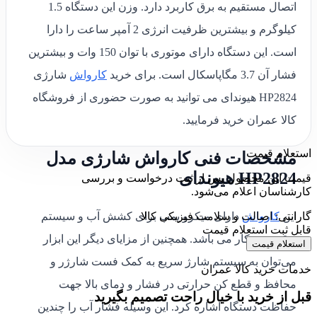
اتصال مستقیم به برق کاربرد دارد. وزن این دستگاه 1.5
کیلوگرم و بیشترین ظرفیت انرژی 2 آمپر ساعت را دارا
است. این دستگاه دارای موتوری با توان 150 وات و بیشترین
فشار آن 3.7 مگاپاسکال است. برای خرید
کارواش
شارژی
HP2824 هیوندای می توانید به صورت حضوری از فروشگاه
کالا عمران خرید فرمایید.
استعلام قیمت
مشخصات فنی کارواش شارژی مدل
HP2824 هیوندای
قیمت این محصول پس از ثبت درخواست و بررسی
کارشناسان اعلام می‌شود.
این
کارواش
گارانتی: اصالت و سلامت فیزیکی کالا
دارای میکرو پمپ برای کشش آب و سیستم
قابل ثبت استعلام قیمت
توقف خودکار می باشد. همچنین از مزایای دیگر این ابزار
استعلام قیمت
می‌توان به سیستم شارژ سریع به کمک فست شارژر و
خدمات خرید کالا عمران
محافظ و قطع کن حرارتی در فشار و دمای بالا جهت
قبل از خرید با خیال راحت تصمیم بگیرید
حفاظت دستگاه اشاره کرد. این وسیله فشار آب را چندین