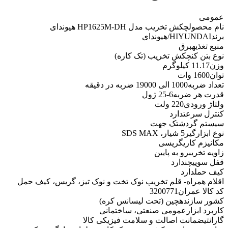
عمومی
نام محصول
چکش تخریب مدل HP1625M-DH هیوندای
برند
HIYUNDAI/هیوندای
منبع تغذیه
برق
نوع بتن کن
چکش تخریب (تک کاره)
وزن
11.17 کیلوگرم
توان
1600 وات
تعداد ضربه
1000 الی 19000 ضربه در دقیقه
قدرت هر ضربه
6-25 ژول
ولتاژ ورودی
220 ولت
کنترل سرعت
دارد
سیستم گردش
تک جهت
نوع ابزارگیر
5 شیار، SDS MAX
مکانیزم کاری
گریسی
زاویه تخریب
رو به پایین
قفل سوییچ
ندارد
کیف حمل
دارد
اقلام همراه
- قلم تخریب نوک تخت و نوک تیز، گریس، کیف حمل
کد کالا عمران
3200771
کشور سازنده
چین (تحت لیسانس کره)
کاربرد ابزار
عمومی صنعتی، ساختمانی
گارانتی
ضمانت اصالت و سلامت فیزیکی کالا