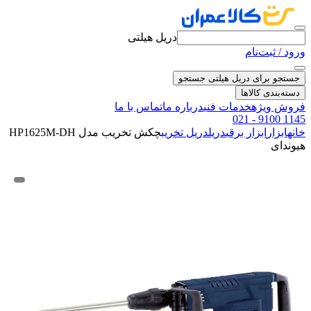
دریل هیلتی
ورود / ثبت‌نام
جستجو برای دریل هیلتی
جستجو
دسته‌بندی کالاها
فروش ویژه
خدمات فنی
درباره ما
تماس با ما
021 - 9100 1145
خانه
ابزار
ابزار برقی
دریل
دریل تخریب
چکش تخریب مدل HP1625M-DH
هیوندای