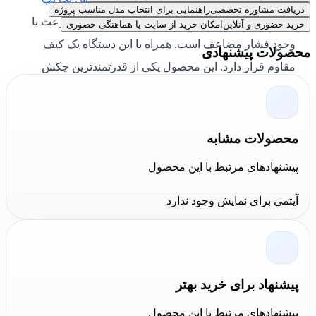
دریافت مشاوره تخصصی
راهنمایی برای انتخاب مدل مناسب پروژه
HP1625M-DH دارای سیستم ضد لرزش و حفظ سرعت با
خرید حضوری و آنلاین
امکان خرید از سایت یا هماهنگی حضوری
وجود فشار مضاعف است. همراه با این دستگاه یک کیف
محصولات پیشنهادی
مقاوم قرار دارد. این محصول یکی از قدرتمندترین چکش
تخریب های شرکت
هیوندای
است. برای اطلاع از قیمت
چکش تخریب HP1625M-DH هیوندای می توانید با
کارشناسان کالا عمران تماس بگیرید.
محصولات مشابه
پیشنهادهای مرتبط با این محصول
ویژگی‌های چکش تخریب مدل
HP1625M-DH
آیتمی برای نمایش وجود ندارد
با وزن 11 کیلوگرم
قدرت موتور 1600 وات
چکش تخریب تک کاره
پیشنهاد برای خرید بهتر
توان ضربه کارآمد 25 - 6 ژول
پیشنهادهای مرتبط با این محصول