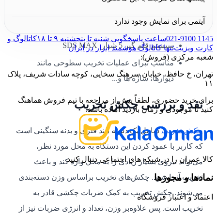
طراحی ارگونومیک و مستحکم
آیتمی برای نمایش وجود ندارد
با تعداد ضربه 1900 - 1000 بر دقیقه
021-9100 1145
ساعت پاسخگویی شنبه تا پنجشنبه ۹ تا ۱۸
کاتالوگ و
سیستم قلم گیر 5 شیار، SDS MAX
کارت ویزیت
تنها کاتالوگ هوشمند ابزار در ایران
شعبه مرکزی (فروش):
مناسب تبرای عملیات تخریب سطوحی مانند
تهران، خ حافظ، خیابان سرهنگ سخایی، کوچه سادات شریف، پلاک
دیوارها، سازه ها و...
۱۱
برای خرید حضوری، لطفاً پیش از مراجعه با تیم فروش هماهنگ
نقد و بررسی چکش تخریب
کنید تا موجودی و زمان بازدید آماده باشد.
چکش تخریب
شامل یک دسته بلند فلزی و بدنه سنگینی است
که کاربر با عمود کردن این دستگاه به محل مورد نظر،
کالا عمران را در شبکه های اجتماعی دنبال کنید
می‌تواند نیروی بسیار زیادی را به محل وارد کند و باعث
نمادها و مجوزها
تخریب آنجا شود. چکش‌های تخریب براساس وزن دسته‌بندی
می‌شوند. چکش تخریب به کمک ضربات چکشی قادر به
اعتماد و اعتبار فروشگاه
تخریب است. پس علاوه‌بر وزن، تعداد و انرژی ضربات نیز از