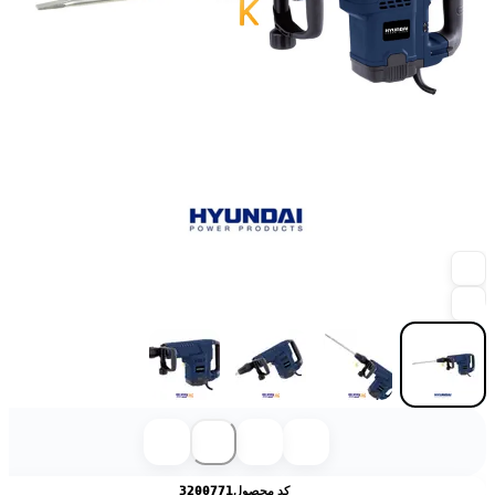
کد محصول
3200771