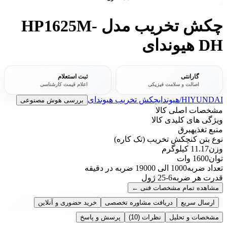
چکش تخریب مدل HP1625M-
DH هیوندای
گارانتی
ثبت استعلام
اصالت و سلامت فیزیکی
اعلام قیمت کارشناسی
HIYUNDAI/هیوندای
چکش تخریب هیوندای
بررسی هوش مصنوعی
مشخصات اصلی کالا
ویژگی های کلیدی کالا
منبع تغذیه
برق
نوع بتن کن
چکش تخریب (تک کاره)
وزن
11.17 کیلوگرم
توان
1600 وات
تعداد ضربه
1000 الی 19000 ضربه در دقیقه
قدرت هر ضربه
6-25 ژول
مشاهده تمام مشخصات فنی
←
ارسال سریع
دریافت مشاوره تخصصی
خرید حضوری و آنلاین
مشخصات و تحلیل
نظرات
(10)
پرسش و پاسخ