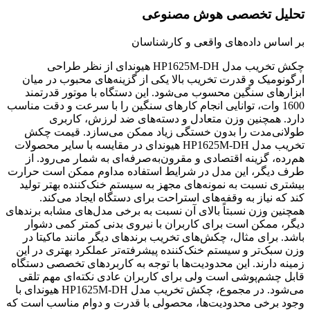
تحلیل تخصصی هوش مصنوعی
بر اساس داده‌های واقعی و کارشناسان
چکش تخریب مدل HP1625M-DH هیوندای از نظر طراحی
ارگونومیک و قدرت تخریب بالا یکی از گزینه‌های محبوب در میان
ابزارهای سنگین محسوب می‌شود. این دستگاه با موتور قدرتمند
1600 وات، توانایی انجام کارهای سنگین را با سرعت و دقت مناسب
دارد. همچنین وزن متعادل و دسته‌های ضد لرزش، کاربری
طولانی‌مدت را بدون خستگی زیاد ممکن می‌سازد. قیمت چکش
تخریب مدل HP1625M-DH هیوندای در مقایسه با سایر محصولات
هم‌رده، گزینه اقتصادی و مقرون‌به‌صرفه‌ای به شمار می‌رود. از
طرف دیگر، این مدل در شرایط استفاده مداوم ممکن است حرارت
بیشتری نسبت به نمونه‌های مجهز به سیستم خنک‌کننده بهتر تولید
کند که نیاز به وقفه‌های استراحت برای دستگاه ایجاد می‌کند.
همچنین وزن نسبتاً بالای آن نسبت به برخی مدل‌های مشابه برندهای
دیگر، ممکن است برای کاربران با نیروی بدنی کمتر کمی دشوار
باشد. برای مثال، چکش‌های تخریب برندهای دیگر مانند ماکیتا در
وزن سبک‌تر و سیستم خنک‌کننده پیشرفته‌تر عملکرد بهتری در این
زمینه دارند. این محدودیت‌ها با توجه به کاربردهای تخصصی دستگاه
قابل چشم‌پوشی است ولی برای کاربران عادی نکته‌ای مهم تلقی
می‌شود. در مجموع، چکش تخریب مدل HP1625M-DH هیوندای با
وجود برخی محدودیت‌ها، محصولی با قدرت و دوام مناسب است که