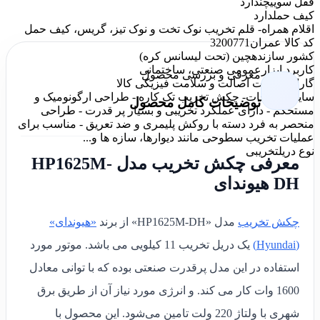
قفل سوییچ
ندارد
کیف حمل
دارد
اقلام همراه
- قلم تخریب نوک تخت و نوک تیز، گریس، کیف حمل
کد کالا عمران
3200771
کشور سازنده
چین (تحت لیسانس کره)
کاربرد ابزار
عمومی صنعتی، ساختمانی
معرفی و بررسی محصول
گارانتی
ضمانت اصالت و سلامت فیزیکی کالا
سایر توضیحات
- چکش تخریب تک کاره - طراحی ارگونومیک و
توضیحات کامل محصول
مستحکم - دارای عملکرد تخریبی و بسیار پر قدرت - طراحی
منحصر به فرد دسته با روکش پلیمری و ضد تعریق - مناسب برای
عملیات تخریب سطوحی مانند دیوارها، سازه ها و...
نوع دریل
تخریبی
معرفی چکش تخریب مدل HP1625M-
DH هیوندای
چکش تخریب
مدل «HP1625M-DH» از برند
«هیوندای»
(Hyundai)
یک دریل تخریب 11 کیلویی می باشد. موتور مورد
استفاده در این مدل پرقدرت صنعتی بوده که با توانی معادل
1600 وات کار می کند. و انرژی مورد نیاز آن از طریق برق
شهری با ولتاژ 220 ولت تامین می‌شود. این محصول با