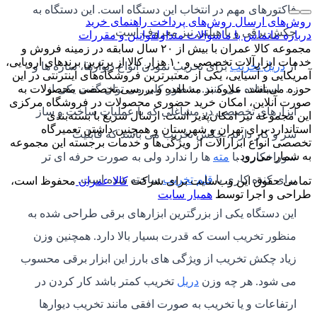
فاکتورهای مهم در انتخاب این دستگاه است. این دستگاه به
روش‌های ارسال
روش‌های پرداخت
راهنمای خرید
چکش برقی و یا هیلتی نیز معروف است.
درباره ما
تماس با ما
سوالات متداول
قوانین و مقررات
مجموعه کالا عمران با بیش از ۲۰ سال سابقه در زمینه فروش و
خدمات ابزارآلات تخصصی و ۱۰ هزار کالا از برترین برندهای اروپایی،
از
دریل تخریب
برای تخریب نمودن انواع دیوارها، سازه ها و
آمریکایی و آسیایی، یکی از معتبرترین فروشگاه‌های اینترنتی در این
… استفاده می کنند. به طور کلی می توان گفت یکی از
حوزه می‌باشد. علاوه بر مشاهده و بررسی تخصصی محصولات به
صورت آنلاین، امکان خرید حضوری محصولات در فروشگاه مرکزی
ابزارهای تخصصی در مشاغلی که با عملیات ساخت و ساز
این مجموعه نیز امکان‌پذیر است. ارسال سریع با بسته‌بندی
استاندارد برای تهران و شهرستان و همچنین داشتن تعمیرگاه
سر و کار دارند، چکش تخریب می باشد که قابلیت
تخصصی انواع ابزارآلات از ویژگی‌ها و خدمات برجسته این مجموعه
به شمار می‌رود.
سوراخکاری با
مته
ها را ندارد ولی به صورت حرفه ای تر
برای کنده کاری با
قلم تخریب
ساخته شده است.
تمامی حقوق این وب‌سایت برای شرکت
کالا عمران
محفوظ است،
طراحی و اجرا توسط
همیار سایت
این دستگاه یکی از بزرگترین ابزارهای برقی طراحی شده به
منظور تخریب است که قدرت بسیار بالا دارد. همچنین وزن
زیاد چکش تخریب از ویژگی های بارز این ابزار برقی محسوب
می شود. هر چه وزن
دریل
تخریب کمتر باشد کار کردن در
ارتفاعات و یا تخریب به صورت افقی مانند تخریب دیوارها