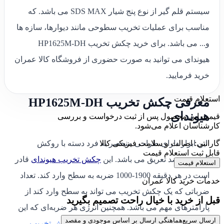
سیستم قلم گیر از نوع پنج شیار SDS MAX می باشد. که
مناسب برای عملیات تخریب سطوحی مانند دیوارها، سازه ها
و... می باشد. برای خرید چکش تخریب HP1625M-DH
هیوندای می توانید به صورت حضوری از فروشگاه کالا عمران
خرید فرمایید.
استعلام قیمت
معرفی چکش تخریب HP1625M-DH
هیوندای
قیمت این محصول پس از ثبت درخواست و بررسی
کارشناسان اعلام می‌شود.
گارانتی: اصالت و سلامت فیزیکی کالا
این ابزار دارای طراحی منحصر به فرد دسته با روکش
قابل ثبت استعلام قیمت
پلیمری و ضد تعریق می باشد. این
چکش تخریب هیوندای
قادر
استعلام قیمت
است در هر دقیقه 1900-1000 ضربه به سطح وارد کند. تعداد
خدمات خرید کالا عمران
ضرباتی که یک چکش تخریب می تواند به سطح وارد کند از
قبل از خرید با خیال راحت تصمیم بگیرید
پارامترهای مهم می باشد. همچنین انرژی هر ضربه‌ای که این
ارسال سریع
هماهنگی ارسال بر اساس موجودی و مقصد
چکش تخریب وارد می‌کند 25-6 ژول است.
چکش تخریب