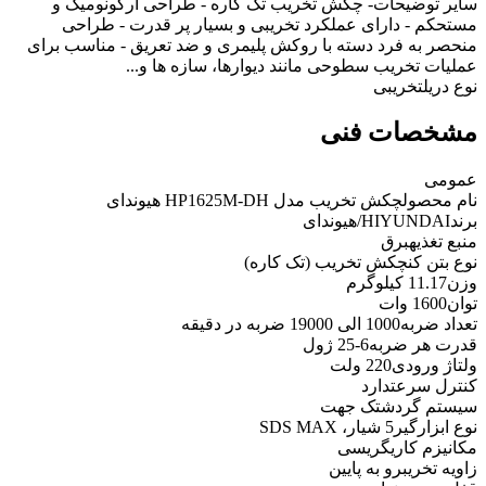
سایر توضیحات
- چکش تخریب تک کاره - طراحی ارگونومیک و
مستحکم - دارای عملکرد تخریبی و بسیار پر قدرت - طراحی
منحصر به فرد دسته با روکش پلیمری و ضد تعریق - مناسب برای
عملیات تخریب سطوحی مانند دیوارها، سازه ها و...
نوع دریل
تخریبی
مشخصات فنی
عمومی
نام محصول
چکش تخریب مدل HP1625M-DH هیوندای
برند
HIYUNDAI/هیوندای
منبع تغذیه
برق
نوع بتن کن
چکش تخریب (تک کاره)
وزن
11.17 کیلوگرم
توان
1600 وات
تعداد ضربه
1000 الی 19000 ضربه در دقیقه
قدرت هر ضربه
6-25 ژول
ولتاژ ورودی
220 ولت
کنترل سرعت
دارد
سیستم گردش
تک جهت
نوع ابزارگیر
5 شیار، SDS MAX
مکانیزم کاری
گریسی
زاویه تخریب
رو به پایین