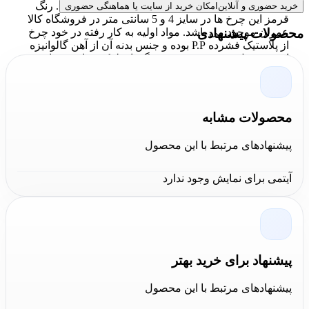
سایز های بالاتر تنها در پایه ها سفید رنگ موجود است. رنگ
خرید حضوری و آنلاین
امکان خرید از سایت یا هماهنگی حضوری
قرمز این چرخ ها در سایز 4 و 5 سانتی متر در فروشگاه کالا
عمران موجود می باشد. مواد اولیه به کار رفته در خود چرخ
محصولات پیشنهادی
از پلاستیک فشرده P.P بوده و جنس بدنه آن از آهن گالوانیزه
است. تحمل وزن هر چرخ پیچی گردان لوکس نارنجی پایه
سفید سایز 7.5 معادل 150 کیلوگرم می باشد و در صورت
نصب در چهار طرف محصول تا 600 کیلوگرم نیز تحمل می
کند.
محصولات مشابه
ویژگی‌ چرخ پیچی گردان نارنجی 7.5 سانتی متر
پیشنهادهای مرتبط با این محصول
به آسانی روی سطوح صاف و صیقلی سر می­‌خورد
آیتمی برای نمایش وجود ندارد
و حرکت روانی دارد.
ترمز تعبیه شده در انتهای چرخ باعث ثابت شدن آن
در جای خود می شود.
در صورت خراب شدن چرخ به راحتی توسط اپراتور
پیشنهاد برای خرید بهتر
قابل تعمیر و تعویض می باشند.
پیشنهادهای مرتبط با این محصول
برای تعویض این چرخ به سادگی می­‌توان اتصالات