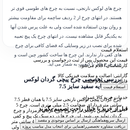
چرخ های لوکس نارنجی، نسبت به چرخ های طوسی قوی تر
هستند. در انتهای چرخ از 2 ردیف ساچمه برای مقاومت بیشتر
و روان بودن استفاده شده است ولی به علت پرس شدن آنها
به یکدیگر قابل مشاهده نیست. در انتهای چرخ یک پیچ تعبیه
شده برای نصب در زیر وسایلی که فضای کافی برای چرخ
استعلام قیمت
های کفی دار ندارند. این چرخ ها ساخت کشور چین است و
قیمت این محصول پس از ثبت درخواست و بررسی
جزو چرخ های با کیفیت به شمار می آید.
کارشناسان اعلام می‌شود.
گارانتی: اصالت و سلامت فیزیکی کالا
بررسی تخصصی چرخ پیچی گردان لوکس
قابل ثبت استعلام قیمت
نارنجی پایه سفید سایز 7.5
استعلام قیمت
خدمات خرید کالا عمران
چرخ گردان پیچی لوکس نارنجی سایز 7.5 یا همان قطر 7.5
سانتی متری دارای ضخامت 2.5 میلی متری است. چرخ 5
قبل از خرید با خیال راحت تصمیم بگیرید
سانتی لوکس نارنجی در دو نوع چرخ گردان ترمزدار و چرخ
گردان تولید می شود. این چرخ ها در دو سبک تک پیچ و کفی
ارسال سریع
هماهنگی ارسال بر اساس موجودی و مقصد
دار موجود است. چرخ های لوکس نارنجی سایز 4 سانتی متر
دریافت مشاوره تخصصی
راهنمایی برای انتخاب مدل مناسب پروژه
و 5 سانتی متر فقط دارای پایه و بدنه مشکی رنگ است ولی