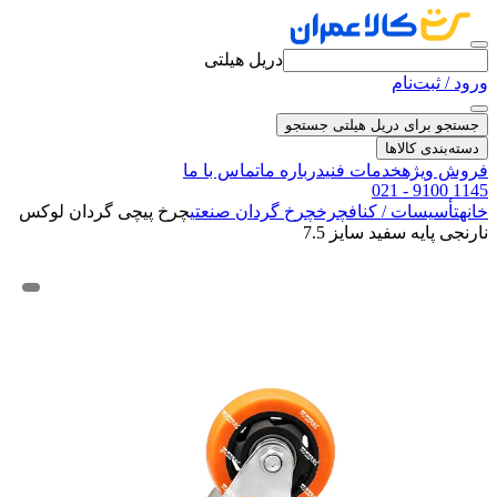
دریل هیلتی
ورود / ثبت‌نام
جستجو برای دریل هیلتی
جستجو
دسته‌بندی کالاها
فروش ویژه
خدمات فنی
درباره ما
تماس با ما
021 - 9100 1145
خانه
تأسیسات / کناف
چرخ
چرخ گردان صنعتی
چرخ پیچی گردان لوکس
نارنجی پایه سفید سایز 7.5