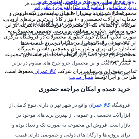
روش‌های ارسال
روش‌های پرداخت
راهنمای خرید
ثابت نگه داشتن میز و ... می کند. این ترمز ها تحت هر
درباره ما
تماس با ما
سوالات متداول
قوانین و مقررات
شرایطی می توانند جسم را طبق وزن مشخص نگه دارند.
مجموعه کالا عمران با بیش از ۲۰ سال سابقه در زمینه فروش و
خدمات ابزارآلات تخصصی و ۱۰ هزار کالا از برترین برندهای اروپایی،
برای انتخاب بین چرخ نارنجی گردان و یا گردان ترمز دار یابد
آمریکایی و آسیایی، یکی از معتبرترین فروشگاه‌های اینترنتی در این
حوزه می‌باشد. علاوه بر مشاهده و بررسی تخصصی محصولات به
به سبک کاری مورد نظر خود دقت کنید. کارشناسان مجموعه
صورت آنلاین، امکان خرید حضوری محصولات در فروشگاه مرکزی
این مجموعه نیز امکان‌پذیر است. ارسال سریع با بسته‌بندی
کالا عمران برای مشاوره در هنگام خرید در خدمت شما
استاندارد برای تهران و شهرستان و همچنین داشتن تعمیرگاه
هستند. مقاومت چرخ‌ های لوکس نارنجی در برابر ضربه
تخصصی انواع ابزارآلات از ویژگی‌ها و خدمات برجسته این مجموعه
به شمار می‌رود.
بسیار بالا است و این محصول جزو چرخ‌ های مقاوم در برابر
تمامی حقوق این وب‌سایت برای شرکت
کالا عمران
محفوظ است،
ضربه، محسوب می­‌شوند.
طراحی و اجرا توسط
همیار سایت
خرید عمده و امکان مراجعه حضوری
فروشگاه
کالا عمران
واقع در شهر تهران دارای تنوع کاملی از
ابزارآلات تخصصی و عمومی از بهترین برند های موجود در
بازار است. فروش این مجموعه به صورت تک و تعداد بوده و
برای پروژه ها و ارگان های دولتی و خصوصی دارای قیمت