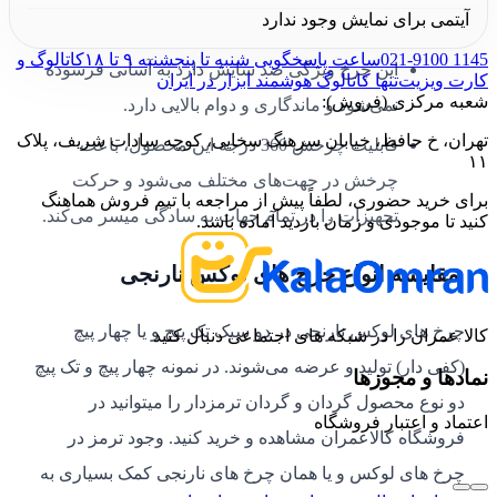
آیتمی برای نمایش وجود ندارد
پایه را جدا کرد و اتصال جدید برقرار نمود.
021-9100 1145
ساعت پاسخگویی شنبه تا پنجشنبه ۹ تا ۱۸
کاتالوگ و
این چرخ ویژگی ضد سایش دارد به آسانی فرسوده
کارت ویزیت
تنها کاتالوگ هوشمند ابزار در ایران
شعبه مرکزی (فروش):
نمی‌­شود و ماندگاری و دوام بالایی دارد.
تهران، خ حافظ، خیابان سرهنگ سخایی، کوچه سادات شریف، پلاک
قابلیت چرخش 360 درجه این محصول، باعث
۱۱
چرخش در جهت‌های مختلف می‌­شود و حرکت
برای خرید حضوری، لطفاً پیش از مراجعه با تیم فروش هماهنگ
تجهیزات را در تمام جهات به سادگی میسر می‌­کند.
کنید تا موجودی و زمان بازدید آماده باشد.
مقایسه انواع چرخ های لوکس نارنجی
چرخ‌ های لوکس نارنجی در دو سبک تک پیچ و یا چهار پیچ
کالا عمران را در شبکه های اجتماعی دنبال کنید
(کفی دار) تولید و عرضه می‌­شوند. در نمونه چهار پیچ و تک پیچ
نمادها و مجوزها
دو نوع محصول گردان و گردان ترمزدار را میتوانید در
اعتماد و اعتبار فروشگاه
فروشگاه کالاعمران مشاهده و خرید کنید. وجود ترمز در
چرخ های لوکس و یا همان چرخ های نارنجی کمک بسیاری به