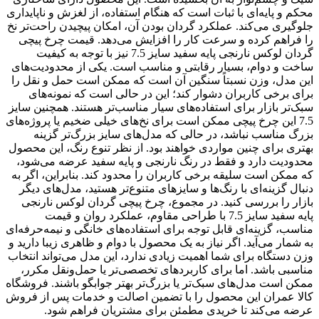
محکم و پایه‌ای با ثبات است که هنگام استفاده، از لغزش و ناپایداری
جلوگیری می‌کند. عملکرد گردان بودن آن، امکان پیچیدن راحت‌تر نخ
را فراهم کرده و سرعت کار را افزایش می‌دهد. قیمت چرخ پیچی
گردان لوکس نارنجی پایه سفید سایز 7.5 نیز با توجه به کیفیت
ساخت و دوام، بسیار رقابتی و مناسب است. یکی از محدودیت‌های
این مدل، وزن نسبتاً سنگین آن است که ممکن است حمل و نقل را
برای برخی کاربران دشوار کند؛ این در حالی است که نمونه‌های
سبک‌تر بازار برای استفاده‌های سیار مناسب‌تر هستند. همچنین سایز
7.5 این چرخ پیچی ممکن است برای نخ‌های خیلی ضخیم یا پروژه‌های
بزرگ مناسب نباشد، در حالی که مدل‌های سایز بزرگ‌تر گزینه
بهتری برای چنین مواردی خواهند بود. از نظر تنوع رنگ، این محصول
محدودیت دارد و فقط در رنگ نارنجی و پایه سفید عرضه می‌شود،
که ممکن است سلیقه برخی کاربران را محدود کند. بنابراین، اگر به
دنبال گزینه‌ای با رنگ‌ها و سایزهای متنوع‌تر هستید، مدل‌های دیگر
بازار را بررسی کنید. در مجموع، چرخ پیچی گردان لوکس نارنجی
پایه سفید سایز 7.5 با طراحی مقاوم، عملکرد روان و قیمت
مناسب، گزینه‌ای قابل توجه برای استفاده‌های خانگی و نیمه‌حرفه‌ای
به شمار می‌آید. اگر نیاز به یک محصول با دوام و ظاهری زیبا دارید و
وزن دستگاه برای شما اهمیت زیادی ندارد، این مدل می‌تواند انتخاب
مناسبی باشد. اما برای کاربردهای تخصصی‌تر یا حمل‌ونقل مکرر،
ممکن است مدل‌های سبک‌تر یا بزرگ‌تر بهتر جوابگو باشند. فروشگاه
کالا عمران این محصول را با تضمین اصالت و خدمات پس از فروش
عرضه می‌کند تا خریدی مطمئن برای مشتریان فراهم شود.