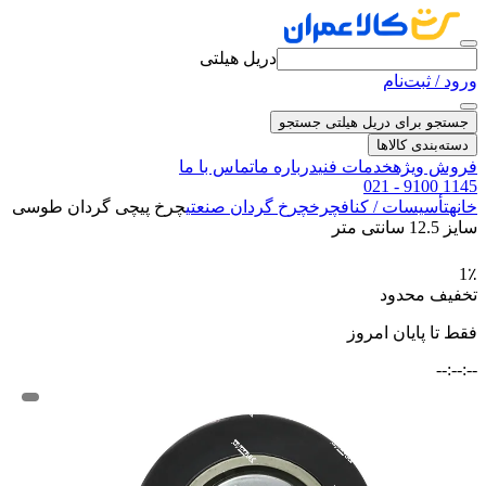
دریل هیلتی
ورود / ثبت‌نام
جستجو برای دریل هیلتی
جستجو
دسته‌بندی کالاها
فروش ویژه
خدمات فنی
درباره ما
تماس با ما
021 - 9100 1145
خانه
تأسیسات / کناف
چرخ
چرخ گردان صنعتی
چرخ پیچی گردان طوسی
سایز 12.5 سانتی متر
1٪
تخفیف محدود
فقط تا پایان امروز
--:--:--