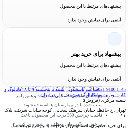
سانتی متر
پیشنهادهای مرتبط با این محصول
به آسانی روی سطوح صاف و صیقلی سر می­‌خورد
آیتمی برای نمایش وجود ندارد
و حرکت روانی دارد.
در صورت خراب شدن چرخ به راحتی توسط اپراتور
قابل تعمیر و تعویض می باشند.
پیشنهاد برای خرید بهتر
برای تعویض این چرخ به سادگی می­‌توان اتصالات
پیشنهادهای مرتبط با این محصول
پایه را جدا کرد و اتصال جدید برقرار نمود.
این چرخ ویژگی ضد سایش دارد به آسانی فرسوده
آیتمی برای نمایش وجود ندارد
نمی‌­شود و ماندگاری و دوام بالایی دارد.
021-9100 1145
ساعت پاسخگویی شنبه تا پنجشنبه ۹ تا ۱۸
کاتالوگ و
کارت ویزیت
تنها کاتالوگ هوشمند ابزار در ایران
چرخ های طوسی کاملا بی صدا بوده و همین امر
شعبه مرکزی (فروش):
سبب شده تا در بیمارستان ها استفاده شوند.
تهران، خ حافظ، خیابان سرهنگ سخایی، کوچه سادات شریف، پلاک
قابلیت چرخش 360 درجه این محصول، باعث
۱۱
چرخش در جهت‌های مختلف می‌­شود و حرکت
برای خرید حضوری، لطفاً پیش از مراجعه با تیم فروش هماهنگ