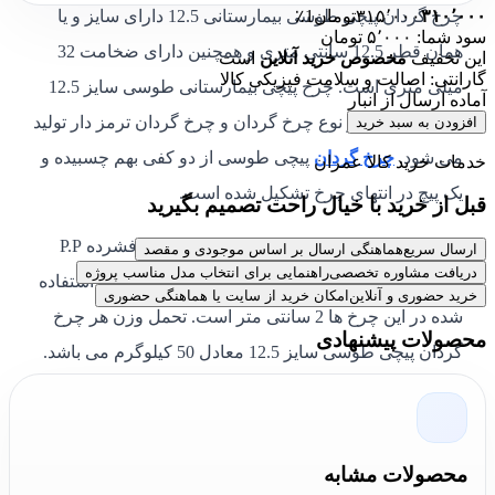
۳۱۰٬۰۰۰
۳۱۵٬۰۰۰
تومان
1٪
چرخ گردان پیچی طوسی بیمارستانی 12.5 دارای سایز و یا
سود شما: ۵٬۰۰۰ تومان
همان قطر 12.5 سانتی متری و همچنین دارای ضخامت 32
این تخفیف
مخصوص خرید آنلاین
است
گارانتی: اصالت و سلامت فیزیکی کالا
میلی متری است. چرخ پیچی بیمارستانی طوسی سایز 12.5
آماده ارسال از انبار
سانتی متر در دو نوع چرخ گردان و چرخ گردان ترمز دار تولید
افزودن به سبد خرید
می شود.
چرخ گردان
پیچی طوسی از دو کفی بهم چسبیده و
خدمات خرید کالا عمران
یک پیچ در انتهای چرخ تشکیل شده است.
قبل از خرید با خیال راحت تصمیم بگیرید
مواد اولیه به کار رفته در خود چرخ از پلاستیک فشرده P.P
ارسال سریع
هماهنگی ارسال بر اساس موجودی و مقصد
دریافت مشاوره تخصصی
راهنمایی برای انتخاب مدل مناسب پروژه
بوده و جنس بدنه آن از آهن گالوانیزه است. سایز پیچ استفاده
خرید حضوری و آنلاین
امکان خرید از سایت یا هماهنگی حضوری
شده در این چرخ ها 2 سانتی متر است. تحمل وزن هر چرخ
محصولات پیشنهادی
گردان پیچی طوسی سایز 12.5 معادل 50 کیلوگرم می باشد.
چرخ گردان پیچی طوسی بیمارستانی به دلیل اینکه برق را از
خود عبور نمی دهند، برای اتاق عمل بسیار مناسب هستند.
محصولات مشابه
ویژگی‌ چرخ پیچی گردان طوسی سایز 12.5