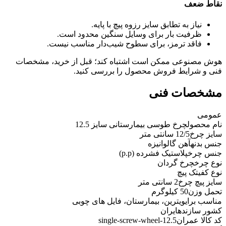
نقاط ضعف
نیاز به تطابق سایز رزوه پیچ با پایه.
ظرفیت بار برای وسایل سنگین محدود است.
فاقد ترمز، برای سطوح شیب‌دار مناسب نیست.
هوش مصنوعی ممکن است اشتباه کند؛ قبل از خرید، مشخصات
فنی و شرایط فروش محصول را بررسی کنید.
مشخصات فنی
عمومی
نام محصول
چرخ طوسی بیمارستانی سایز 12.5
سایز چرخ
12/5 سانتی متر
جنس بدنه
آهن گالوانیزه
جنس چرخ
پلاستیک فشرده (p.p)
نوع چرخ
چرخ گردان
نوع کفی
تک پیچ
سایز پیچ چرخ
2 سانتی متر
تحمل وزن
50 کیلوگرم
مناسب برای
ویترین، بیمارستان، فایل های چوبی
کشور سازنده
ایران
کد کالا عمران
single-screw-wheel-12.5