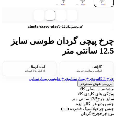
کد محصول
single-screw-wheel-12.5
چرخ پیچی گردان طوسی سایز
12.5 سانتی متر
گارانتی
آماده ارسال
اصالت و سلامت فیزیکی
از انبار کالا عمران
چرخ 2 کاسه
چرخ بیمارستانی
چرخ طوسی بیمارستانی
بررسی هوش مصنوعی
مشخصات اصلی کالا
ویژگی های کلیدی کالا
سایز چرخ
12/5 سانتی متر
جنس بدنه
آهن گالوانیزه
جنس چرخ
پلاستیک فشرده (p.p)
نوع چرخ
چرخ گردان