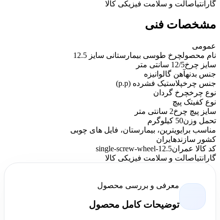
گارانتی
اصالت و سلامت فیزیکی کالا
مشخصات فنی
عمومی
نام محصول
چرخ طوسی بیمارستانی سایز 12.5
سایز چرخ
12/5 سانتی متر
جنس بدنه
آهن گالوانیزه
جنس چرخ
پلاستیک فشرده (p.p)
نوع چرخ
چرخ گردان
نوع کفی
تک پیچ
سایز پیچ چرخ
2 سانتی متر
تحمل وزن
50 کیلوگرم
مناسب برای
ویترین، بیمارستان، فایل های چوبی
کشور سازنده
ایران
کد کالا عمران
single-screw-wheel-12.5
گارانتی
اصالت و سلامت فیزیکی کالا
معرفی و بررسی محصول
توضیحات کامل محصول