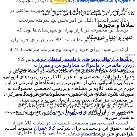
خرید و قیمت پیچ سرمته سرتخت 4.2/50 آکیتا در مجموعه
کالا عمران به صورت روزانه و قیمت ها به صورت ساعتی در
کالا عمران را در شبکه های اجتماعی دنبال کنید
حال تغییر است!! دلیل این امر پخش پیچ سرمته سرتخت
نمادها و مجوزها
توسط این مجموعه در بازار تهران و شهرستان ها بوده که
اعتماد و اعتبار فروشگاه
قیمت اصلی کالا نیز توسط سایت کالا عمران برای خریداران
ارائه می شود، برای خرید و قیمت پیچ سرمته سرتخت 4.2/50
آکیتا می توانید به راحتی با قسمت پشتیبانی و فروش کالا
روش‌های ارسال
روش‌های پرداخت
راهنمای خرید
درباره ما
تماس با ما
سوالات متداول
قوانین و مقررات
عمران در ارتباط بوده و بهترین قیمت ها را از این مجموعه
مجموعه کالا عمران با بیش از ۲۰ سال سابقه در زمینه فروش و
خدمات ابزارآلات تخصصی و ۱۰ هزار کالا از برترین برندهای اروپایی،
استعلام بگیرید.
آمریکایی و آسیایی، یکی از معتبرترین فروشگاه‌های اینترنتی در این
حوزه می‌باشد. علاوه بر مشاهده و بررسی تخصصی محصولات به
برای خرید و همچنین اطلاع از قیمت این محصول شما می
صورت آنلاین، امکان خرید حضوری محصولات در فروشگاه مرکزی
این مجموعه نیز امکان‌پذیر است. ارسال سریع با بسته‌بندی
توانید به دو روش خرید آنلاین از سایت کالا عمران و خرید
استاندارد برای تهران و شهرستان و همچنین داشتن تعمیرگاه
تخصصی انواع ابزارآلات از ویژگی‌ها و خدمات برجسته این مجموعه
حضوری از فروشگاه
کالا عمران
این محصول را تهیه کنید،
به شمار می‌رود.
لیست قیمت تمامی متعلقات تاسیسات در سایت کالا عمران
تمامی حقوق این وب‌سایت برای شرکت
کالا عمران
محفوظ است،
به روز و در دسترس می باشد و شما می توانید با خاطری
طراحی و اجرا توسط
همیار سایت