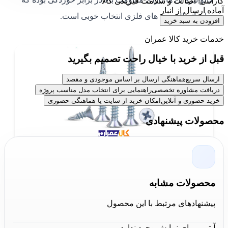
گارانتی: اصالت و سلامت فیزیکی کالا
آماده ارسال از انبار
برای اتصال ورق های فلزی انتخاب خوبی است.
افزودن به سبد خرید
خدمات خرید کالا عمران
قبل از خرید با خیال راحت تصمیم بگیرید
ارسال سریع
هماهنگی ارسال بر اساس موجودی و مقصد
دریافت مشاوره تخصصی
راهنمایی برای انتخاب مدل مناسب پروژه
خرید حضوری و آنلاین
امکان خرید از سایت یا هماهنگی حضوری
محصولات پیشنهادی
فروش پیچ سرمته سرتخت 4.2/50 آکیتا
محصولات مشابه
پیشنهادهای مرتبط با این محصول
نه تنها پیچ سرمته سرتخت 4.2/50 آکیتا بلکه تمامی محصولات
و متعلقات دسته بندی پیچ را از مجموعه کالا عمران خریداری
آیتمی برای نمایش وجود ندارد