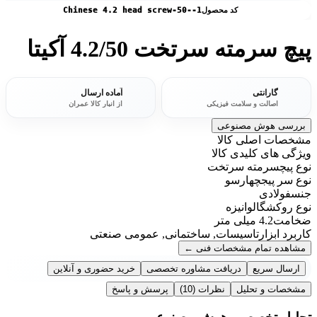
کد محصول
Chinese 4.2 head screw-50--1
پیچ سرمته سرتخت 4.2/50 آکیتا
گارانتی
آماده ارسال
اصالت و سلامت فیزیکی
از انبار کالا عمران
بررسی هوش مصنوعی
مشخصات اصلی کالا
ویژگی های کلیدی کالا
نوع پیچ
سرمته سرتخت
نوع سر پیج
چهارسو
جنس
فولادی
نوع روکش
گالوانیزه
ضخامت
4.2 میلی متر
کاربرد ابزار
تاسیسات, ساختمانی, عمومی صنعتی
مشاهده تمام مشخصات فنی
←
ارسال سریع
دریافت مشاوره تخصصی
خرید حضوری و آنلاین
مشخصات و تحلیل
نظرات
(10)
پرسش و پاسخ