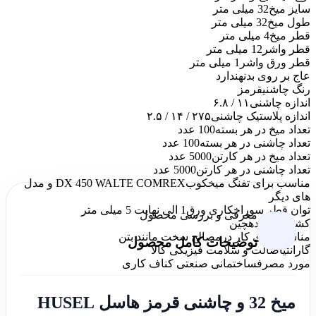
سایز میخ
32 میلی متر
طول میخ
32 میلی متر
قطر میخ
4 میلی متر
قطر واشر
12 میلی متر
قطر ورق واشر
1 میلی متر
عاج بر روی بدنه
ندارد
رنگ چاشنی
قرمز
اندازه چاشنی
۱۱ / ۶.۸
اندازه پلاستیک چاشنی
۲۷۵ / ۱۴ / ۲.۵
تعداد میخ در هر بسته
100 عدد
تعداد چاشنی در هر بسته
100 عدد
تعداد میخ در هر کارتن
5000 عدد
تعداد چاشنی در هر کارتن
5000 عدد
مناسب برای تفنگ میخکوب
DX 450 WALTE COMREX و مدل
های دیگر
توان قطر سوراخکاری ورق
1 الی نهایت 5 میلی متر
معرفی و بررسی محصول
کشور سازنده
چین
مناسب برای کار در
مصالح سخت مانند بتن
توضیحات کامل محصول
گارانتی
اصالت و سلامت فیزیکی کالا
مورد مصرف
ساختمانی صنعتی کناف کاری
میخ 32 و چاشنی قرمز هاسل HUSEL