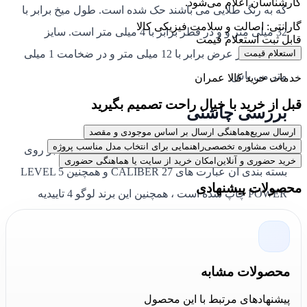
کارشناسان اعلام می‌شود.
که به رنگ طلایی می باشند حک شده است. طول میخ برابر با
گارانتی: اصالت و سلامت فیزیکی کالا
32 میلی متر و و در قطر برابر با 4 میلی متر است. سایز
قابل ثبت استعلام قیمت
استعلام قیمت
واشر نیز در عرض برابر با 12 میلی متر و در ضخامت 1 میلی
متر می باش
خدمات خرید کالا عمران
قبل از خرید با خیال راحت تصمیم بگیرید
بررسی چاشنی
ارسال سریع
هماهنگی ارسال بر اساس موجودی و مقصد
دریافت مشاوره تخصصی
راهنمایی برای انتخاب مدل مناسب پروژه
چاشنی به رنگ قرمز دیگر عضو این محصول بوده که بر روی
خرید حضوری و آنلاین
امکان خرید از سایت یا هماهنگی حضوری
بسته بندی آن عبارت های CALIBER 27 و همچنین LEVEL 5
محصولات پیشنهادی
POWER چاپ شده است ، همچنین این برند لوگو 4 تاییدیه
جهانی ( SGS - IAF - CE - CNAB ) را برای محصول خود
معرفی می کند . طول کل قسمت پلاستیکی چاشنی 275
میلی متر ، عرض قسمت پلاستیکی چاشنی 14 میلی متر و
محصولات مشابه
ضخامت آن 2.5 میلی متر بوده اما اندازه گیری دقیق خود هر
پیشنهادهای مرتبط با این محصول
چاشنی را اگر بخواهیم در نظر بگیریم در ارتفاع ۱۱ میلی متر