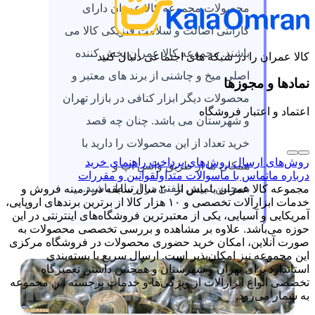
محصولات مجموعه کالا عمران دارای
گارانتی اصالت و سلامت فیزیکی کالا می
باشند. مجموعه کالا عمران پخش کننده
کالا عمران را در شبکه های اجتماعی دنبال کنید
اصلی میخ و چاشنی از برند های معتبر و
نمادها و مجوزها
محصولات دیگر ابزار کنافی در بازار تهران
اعتماد و اعتبار فروشگاه
و شهرستان می باشد. چنان چه قصد
خرید تعداد از این محصولات را دارید با
روش‌های ارسال
روش‌های پرداخت
راهنمای خرید
همکان ما از طریق واتس اپ و
درباره ما
تماس با ما
سوالات متداول
قوانین و مقررات
همچنین تماس تلفنی در ارتباط باشید.
مجموعه کالا عمران با بیش از ۲۰ سال سابقه در زمینه فروش و
خدمات ابزارآلات تخصصی و ۱۰ هزار کالا از برترین برندهای اروپایی،
آمریکایی و آسیایی، یکی از معتبرترین فروشگاه‌های اینترنتی در این
حوزه می‌باشد. علاوه بر مشاهده و بررسی تخصصی محصولات به
صورت آنلاین، امکان خرید حضوری محصولات در فروشگاه مرکزی
این مجموعه نیز امکان‌پذیر است. ارسال سریع با بسته‌بندی
استاندارد برای تهران و شهرستان و همچنین داشتن تعمیرگاه
تخصصی انواع ابزارآلات از ویژگی‌ها و خدمات برجسته این مجموعه
به شمار می‌رود.