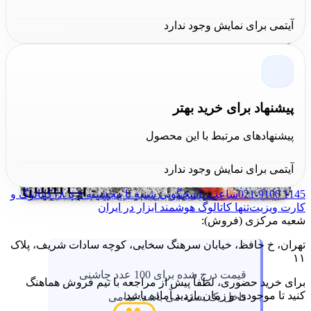
و در عرض ۶.۸ میلی متر بوده که جزو اندازه های استاندارد
آیتمی برای نمایش وجود ندارد
برای چاشنی میخکوب حساب می شود . رنگ چاشنی قرمز
رنگ بوده و از لحاظ ارتجاعی محصول واکنش مناسبی از خود
نشان می دهد. عبارت HUSEL بر روی قسمت پلاستیکی
پیشنهاد برای خرید بهتر
چاشنی و عبارت H بر روی پشت هر واشر ثبت شده است .
پیشنهادهای مرتبط با این محصول
آیتمی برای نمایش وجود ندارد
021-9100 1145
ساعت پاسخگویی شنبه تا پنجشنبه ۹ تا ۱۸
کاتالوگ و
کارت ویزیت
تنها کاتالوگ هوشمند ابزار در ایران
شعبه مرکزی (فروش):
تهران، خ حافظ، خیابان سرهنگ سخایی، کوچه سادات شریف، پلاک
۱۱
قیمت درج شده برای 100 عدد چاشنی
برای خرید حضوری، لطفاً پیش از مراجعه با تیم فروش هماهنگ
کنید تا موجودی و زمان بازدید آماده باشد.
داخل یک بسته می باشد. تمامی