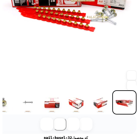
کد محصول
nail-husel-32