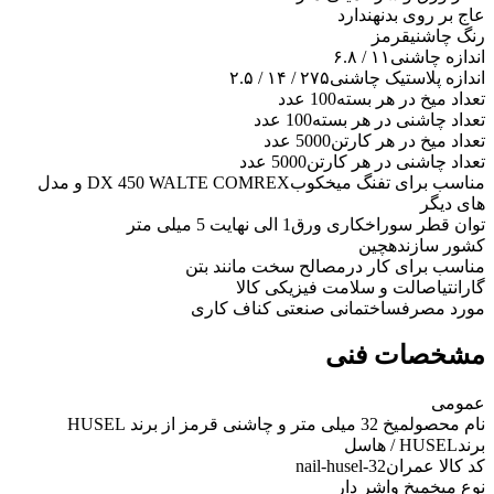
عاج بر روی بدنه
ندارد
رنگ چاشنی
قرمز
اندازه چاشنی
۱۱ / ۶.۸
اندازه پلاستیک چاشنی
۲۷۵ / ۱۴ / ۲.۵
تعداد میخ در هر بسته
100 عدد
تعداد چاشنی در هر بسته
100 عدد
تعداد میخ در هر کارتن
5000 عدد
تعداد چاشنی در هر کارتن
5000 عدد
مناسب برای تفنگ میخکوب
DX 450 WALTE COMREX و مدل
های دیگر
توان قطر سوراخکاری ورق
1 الی نهایت 5 میلی متر
کشور سازنده
چین
مناسب برای کار در
مصالح سخت مانند بتن
گارانتی
اصالت و سلامت فیزیکی کالا
مورد مصرف
ساختمانی صنعتی کناف کاری
مشخصات فنی
عمومی
نام محصول
میخ 32 میلی متر و چاشنی قرمز از برند HUSEL
برند
HUSEL / هاسل
کد کالا عمران
nail-husel-32
نوع میخ
میخ واشر دار