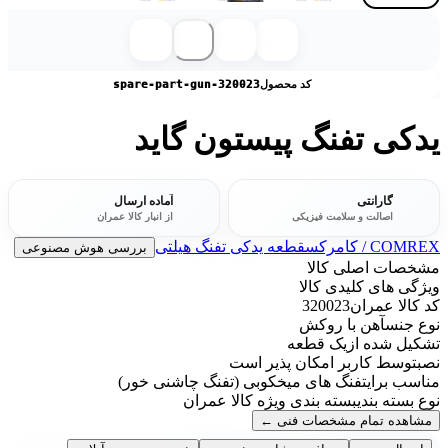
کد محصول
spare-part-gun-320023
یدکی تفنگ پیستون گاید
گارانتی
آماده ارسال
اصالت و سلامت فیزیکی
از انبار کالا عمران
COMREX / کامرکس
قطعه یدکی تفنگ هیلتی
بررسی هوش مصنوعی
مشخصات اصلی کالا
ویژگی های کلیدی کالا
کد کالا عمران
320023
نوع جنس
آهن با روکش
تشکیل شده از
یک قطعه
نصب
توسط کاربر امکان پذیر است
مناسب برای
تفنگ های میخکوبی (تفنگ چاشنی خور)
نوع بسته بندی
بسته بندی ویژه کالا عمران
مشاهده تمام مشخصات فنی
←