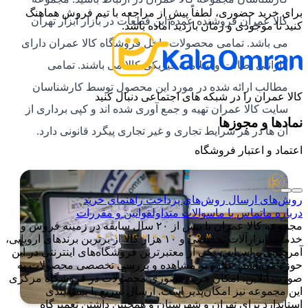
برای خرید حضوری، لطفاً پیش از مراجعه با تیم فروش هماهنگ
کالا عمران فروشنده عمده این قطعات در بازار ابزار تهران
کنید تا موجودی و زمان بازدید آماده باشد.
می باشد. تمامی محصولات داخل فروشگاه کالا عمران دارای
گارانتی اصالت و سلامت فیزیکی کالا می باشند. تمامی
مطالب ارائه شده در مورد این محصول توسط کارشناسان
کالا عمران را در شبکه های اجتماعی دنبال کنید
سایت کالا عمران تهیه و جمع آوری شده اند و کپی برداری از
نمادها و مجوزها
آن ها در هر شرایط تجاری و غیر تجاری پیگرد قانونی دارد.
اعتماد و اعتبار فروشگاه
روش‌های ارسال
روش‌های پرداخت
راهنمای خرید
درباره ما
تماس با ما
سوالات متداول
قوانین و مقررات
مجموعه کالا عمران با بیش از ۲۰ سال سابقه در زمینه فروش و
خدمات ابزارآلات تخصصی و ۱۰ هزار کالا از برترین برندهای اروپایی،
آمریکایی و آسیایی، یکی از معتبرترین فروشگاه‌های اینترنتی در این
حوزه می‌باشد. علاوه بر مشاهده و بررسی تخصصی محصولات به
صورت آنلاین، امکان خرید حضوری محصولات در فروشگاه مرکزی
این مجموعه نیز امکان‌پذیر است. ارسال سریع با بسته‌بندی
استاندارد برای تهران و شهرستان و همچنین داشتن تعمیرگاه