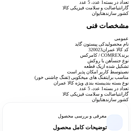
تعداد در بسته
1 عدد، 5 عدد
گارانتی
اصالت و سلامت فیزیکی کالا
کشور سازنده
تایوان
مشخصات فنی
عمومی
نام محصول
یدکی پیستون گاید
کد کالا عمران
320023
برند
COMREX / کامرکس
نوع جنس
آهن با روکش
تشکیل شده از
یک قطعه
نصب
توسط کاربر امکان پذیر است
مناسب برای
تفنگ های میخکوبی (تفنگ چاشنی خور)
نوع بسته بندی
بسته بندی ویژه کالا عمران
تعداد در بسته
1 عدد، 5 عدد
گارانتی
اصالت و سلامت فیزیکی کالا
کشور سازنده
تایوان
معرفی و بررسی محصول
توضیحات کامل محصول