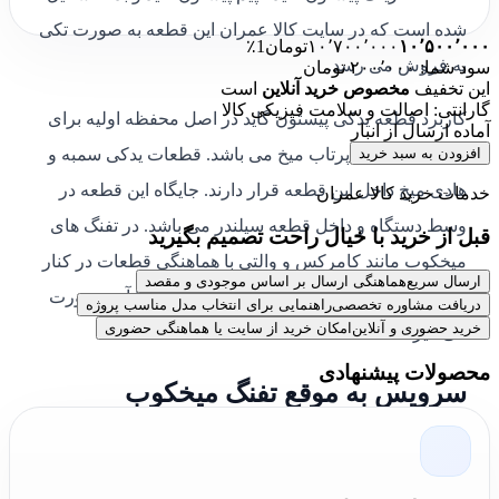
شده است که در سایت کالا عمران این قطعه به صورت تکی
۱۰٬۵۰۰٬۰۰۰
۱۰٬۷۰۰٬۰۰۰
تومان
1٪
به فروش می رسد.
سود شما: ۲۰۰٬۰۰۰ تومان
این تخفیف
مخصوص خرید آنلاین
است
گارانتی: اصالت و سلامت فیزیکی کالا
کاربرد قطعه یدکی پیستون گاید در اصل محفظه اولیه برای
آماده ارسال از انبار
افزودن به سبد خرید
انفجار چاشنی و پرتاب میخ می باشد. قطعات یدکی سمبه و
هادی میخ داخل این قطعه قرار دارند. جایگاه این قطعه در
خدمات خرید کالا عمران
وسط دستگاه و داخل قطعه سیلندر می باشد. در تفنگ های
قبل از خرید با خیال راحت تصمیم بگیرید
میخکوب مانند کامرکس و والتی با هماهنگی قطعات در کنار
ارسال سریع
هماهنگی ارسال بر اساس موجودی و مقصد
هم عمل میخکوبی داخل مصالحی مانند بتن و یا آهن صورت
دریافت مشاوره تخصصی
راهنمایی برای انتخاب مدل مناسب پروژه
خرید حضوری و آنلاین
امکان خرید از سایت یا هماهنگی حضوری
می گیرد.
محصولات پیشنهادی
سرویس به موقع تفنگ میخکوب
سرویس به موقع
قطعات
باعث بهره وری بیشتر از دستگاه
میخکوب و همچنین بالا رفتن طول عمر خود قطعات می