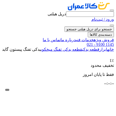
دریل هیلتی
ورود / ثبت‌نام
جستجو برای دریل هیلتی
جستجو
دسته‌بندی کالاها
فروش ویژه
خدمات فنی
درباره ما
تماس با ما
021 - 9100 1145
خانه
ابزار
قطعه یدکی
قطعه یدکی تفنگ میخکوب
یدکی تفنگ پیستون گاید
1٪
تخفیف محدود
فقط تا پایان امروز
--:--:--