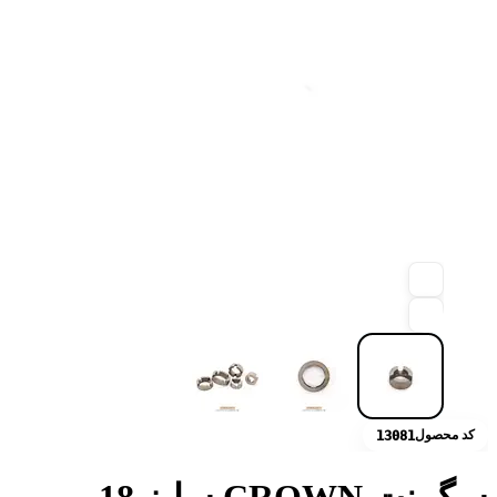
کد محصول
13081
سگمنت CROWN سایز 18