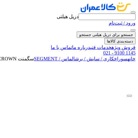
دریل هیلتی
ورود / ثبت‌نام
جستجو برای دریل هیلتی
جستجو
دسته‌بندی کالاها
فروش ویژه
خدمات فنی
درباره ما
تماس با ما
021 - 9100 1145
خانه
سوراخکاری / سایش / برش
الماس / SEGMENT
سگمنت CROWN سایز 18