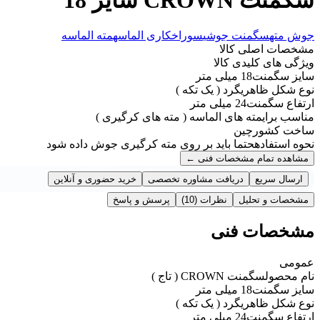
جوش مته
سگمنت جوشی
سوراخکاری الماسه
مته الماسه
مشخصات اصلی کالا
ویژگی های کلیدی کالا
سایز سگمنت
18 میلی متر
نوع شکل ظاهری
گرد ( یک تکه )
ارتفاع سگمنت
24 میلی متر
مناسب برای
مته های الماسه ( مته های کرگیری )
ساخت کشور
چین
نحوه استفاده
حتما باید بر روی مته کرگیری جوش داده شود
مشاهده تمام مشخصات فنی
←
ارسال سریع
دریافت مشاوره تخصصی
خرید حضوری و آنلاین
مشخصات و تحلیل
نظرات
(10)
پرسش و پاسخ
مشخصات فنی
عمومی
نام محصول
سگمنت CROWN ( تاج )
سایز سگمنت
18 میلی متر
نوع شکل ظاهری
گرد ( یک تکه )
ارتفاع سگمنت
24 میلی متر