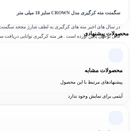
سگمنت مته کرگیری مدل CROWN سایز 18 میلی متر
در سال های اخیر مته های کرگیری به لطف شارژ مججد سگمنت احیای
محصولات پیشنهادی
قابل توجهی پایین آورده است . هر مته کرگیری توانایی دریاف
مناسبی برخوردار باشد
محصول که قصد معرفی به شما را داریم
سگمنت
و یا به اصطلاح
پایین می باشد . سایز این سگمنت
18 میلی متر
بوده و مخصوص 
محصولات مشابه
کشور چین صورت گرفته اما این محصول توسط مشتریان دائمی ما
پیشنهادهای مرتبط با این محصول
اطلاع داده اند
آیتمی برای نمایش وجود ندارد
- برای دریافت مشاوره در خصوص مته کرگیری - سگمنت و یا نح
- قبول جوش حرفه ای سگمنت به مته برای مشتریانی که از سایت
-
تمامی مطالب ذکر شده متعلق به سایت کالا عمران بوده و استفاد