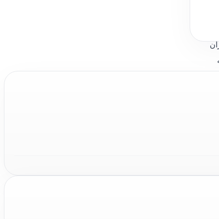
ان
در