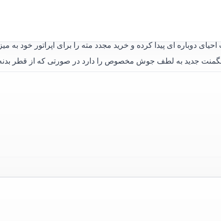
 دوباره ای پیدا کرده و خرید مجدد مته را برای اپراتور خود به میز
ت سگمنت جدید به لطف جوش مخصوص را دارد در صورتی که از قطر بدنه
الماسه مته کرگیری
به شکل
تاج (CROWN)
مخصوص مته های سایز
جوش به
مته کرگیری 18 میلی متر
بوده . ساخت و پردازش این سگمنت 
 بار ها تست شده و میزان رضایت خود نسبت به این سگمنت را به ما
وه جوش با کارشناسان ما در
ارتباط
باشید
 کالا عمران مته کرگیری خریداری کرده اند
ه از آن پیگرد قانونی دارد