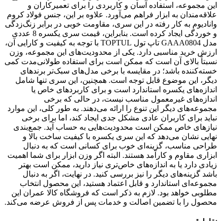
این مجموعه، استفاده آسان و کاربردی را برای تعمیرکاران و
علاقه‌مندان به ابزار فراهم می‌آورد. علاوه بر این، جنس فولاد کروم
وانادیوم به کار رفته در این سری، مقاومت خوبی در برابر زنگ‌زدگی
و خوردگی ایجاد کرده است. بنابراین، قیمت سری یکسره 8 عددی
مدل GAAA0804 تاپ تول TOPTUL با توجه به کیفیت و کارایی آن،
ارزش خرید مناسبی دارد. یکی از محدودیت‌های این مجموعه، وزن
نسبتاً بالای آن است که ممکن است برای استفاده طولانی‌مدت کمی
خسته‌کننده باشد؛ در مقایسه با برخی مدل‌های سبک‌تر برندهای
دیگر، این موضوع قابل توجه است. همچنین، این سری تنها شامل
اندازه‌های یکسره استاندارد است و برای کاربردهای خاص یا
اندازه‌های غیرمعمول مناسب نیست، در حالی که برخی
مجموعه‌های دیگر این تنوع را ارائه می‌دهند. به طور کلی، این موارد
نباید برای کاربران عادی مشکل جدی ایجاد کند، اما برای برخی
نیازهای خاص ممکن است محدودیت‌هایی به حساب آید. جمع‌بندی
نهایی نشان می‌دهد که این سری یکسره با کیفیت ساخت بالا و
طراحی مناسب، گزینه‌ای خوب برای کسانی است که به دنبال
ابزاری مقاوم و کارآمد هستند. البته اگر وزن ابزار برای شما اهمیت
زیادی دارد یا به اندازه‌های خاص‌تری نیاز دارید، ممکن است بهتر
باشد گزینه‌های دیگر را نیز بررسی کنید. در نهایت، اگر به دنبال
مجموعه‌ای استاندارد و قابل اعتماد هستید، این محصول انتخاب
مطلوبی خواهد بود. لازم به ذکر است که فروشگاه کالا عمران این
محصول را با تضمین اصالت و خدمات پس از فروش عرضه می‌کند.