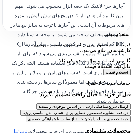
آچارها جزء لاینفک یک جعبه ابزار محسوب می شوند . مهم
ترین کاربرد آن ها در باز کردن پیچ های شش گوش و مهره
های مربوط به آن است . این آچارها با توجه به سایز پیچ ها در
استعلام قیمت
اندازه های مختلف ساخته می شوند . با توجه به استاندارد
DIN که استاندارد رایج در کشور ماست ، سایز آچارها از6
قیمت این محصول پس از ثبت درخواست و بررسی
کارشناسان اعلام می‌شود.
میلیمتر الی 32 میلیمتر تقسیم بندی می شوند که برای باز
گارانتی: اصالت و سلامت فیزیکی کالا
کردن پیچ های M6 تا M32 قابل استفاده هستند. البته ذکر یک
قابل ثبت استعلام قیمت
استعلام قیمت
نکته نیز ضروری است که سایزهای پایین تر و بالاتر از این نیز
در بازار موجود است اما معمولاً این سایزها در دسته بندی
خدمات خرید کالا عمران
استاندارد آچارها قرار نمی گیرند و باید به طور جداگانه
قبل از خرید با خیال راحت تصمیم بگیرید
خریداری شوند.
ارسال سریع
هماهنگی ارسال بر اساس موجودی و مقصد
دریافت مشاوره تخصصی
راهنمایی برای انتخاب مدل مناسب پروژه
ارتباط با کارشناسان و دریافت مشاوره
خرید حضوری و آنلاین
امکان خرید از سایت یا هماهنگی حضوری
محصولات پیشنهادی
در صورتی که نیاز به مشاوره برای خرید محصولات
تاپ تول