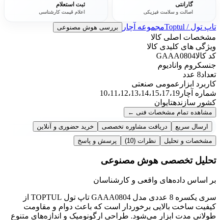
گارانتی
ثبت استعلام
اصالت و سلامت فیزیکی
اعلام قیمت کارشناسی
تاپ تول / Toptul
مجموعه آچار
بررسی هوش مصنوعی
مشخصات اصلی کالا
ویژگی های کلیدی کالا
کد کالا
GAAA0804
جنس
کروم وانادیوم
تعداد
8 عدد
کاربرد ابزار
عمومی صنعتی
شماره آچار
10،11،12،13،14،15،17،19
کشور سازنده
تایوان
مشاهده تمام مشخصات فنی
←
ارسال سریع
دریافت مشاوره تخصصی
خرید حضوری و آنلاین
مشخصات و تحلیل
نظرات
(10)
پرسش و پاسخ
تحلیل تخصصی هوش مصنوعی
بر اساس داده‌های واقعی و کارشناسان
سری یکسره 8 عددی مدل GAAA0804 تاپ تول TOPTUL از
کیفیت ساخت بالایی برخوردار است که باعث دوام و مقاومت
طولانی مدت ابزار می‌شود. طراحی ارگونومیک و اندازه‌های متنوع