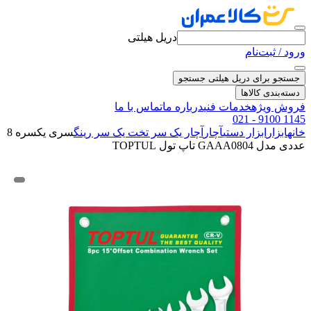
دریل هیلتی
ورود / ثبت‌نام
جستجو برای دریل هیلتی
جستجو
دسته‌بندی کالاها
فروش ویژه
خدمات فنی
درباره ما
تماس با ما
021 - 9100 1145
خانه
ابزار
ابزار دستی
آچار
آچار یک سر تخت یک سر رینگ
سری یکسره 8
عددی مدل GAAA0804 تاپ تول TOPTUL