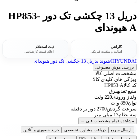
دریل 13 چکشی تک دور HP853-
A هیوندای
گارانتی
ثبت استعلام
اصالت و سلامت فیزیکی
اعلام قیمت کارشناسی
HIYUNDAI/هیوندای
دریل 13 چکشی تک دور هیوندای
بررسی هوش مصنوعی
مشخصات اصلی کالا
ویژگی های کلیدی کالا
کد کالا
HP853-A
منبع تغذیه
برق
ولتاژ ورودی
220 ولت
توان
850 وات
سرعت گردش
2700 دور بر دقیقه
سه نظام
13 میلی متر
مشاهده تمام مشخصات فنی
←
ارسال سریع
دریافت مشاوره تخصصی
خرید حضوری و آنلاین
مشخصات و تحلیل
نظرات
(10)
پرسش و پاسخ