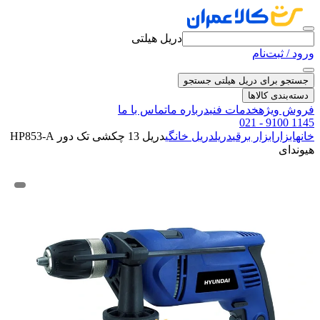
دریل هیلتی
ورود / ثبت‌نام
جستجو برای دریل هیلتی
جستجو
دسته‌بندی کالاها
فروش ویژه
خدمات فنی
درباره ما
تماس با ما
021 - 9100 1145
خانه
ابزار
ابزار برقی
دریل
دریل خانگی
دریل 13 چکشی تک دور HP853-A
هیوندای