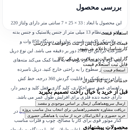
بررسی محصول
این محصول با ابعاد : 33 × 25 × 7 سانتی متر دارای ولتاژ 220
ولت و سه نظام 13 میلی متر از جنس پلاستیک و جنس بدنه
استعلام قیمت
نیز پلاستیک باکیفیت است. توان این دستگاه 850 وات و
قیمت این محصول پس از ثبت درخواست و بررسی
کارشناسان اعلام می‌شود.
سرعت گردش آن 2700 دور بر دقیقه می باشد. این نوع دریل
گارانتی: اصالت و سلامت فیزیکی کالا
چپ گرد و راست گرد بوده که به شما کمک می‌کند مته‌های
قابل ثبت استعلام قیمت
گیر کرده در سطوح را به راحتی خارج کنید. دریل نامبرده
استعلام قیمت
دارای دسته کمکی با قابلیت گردش 360 درجه، خط کش
خدمات خرید کالا عمران
راهنمای عمق سوراخکاری، کلید گازی، قفل کلید و دیمر دار،
قبل از خرید با خیال راحت تصمیم بگیرید
دارای جعبه دنده فلزی برای افزایش طول عمر می باشد.
ارسال سریع
هماهنگی ارسال بر اساس موجودی و مقصد
دریافت مشاوره تخصصی
راهنمایی برای انتخاب مدل مناسب پروژه
سیستم ضربه زن قوی
دریل 13 چکشی تک دور هیوندای
در
خرید حضوری و آنلاین
امکان خرید از سایت یا هماهنگی حضوری
کنار موتور قوی برای کار با مصالح، چوب و فلزات مناسب
محصولات پیشنهادی
است. حتی در طول ساعات طولانی کار با دستگاه به واسطه