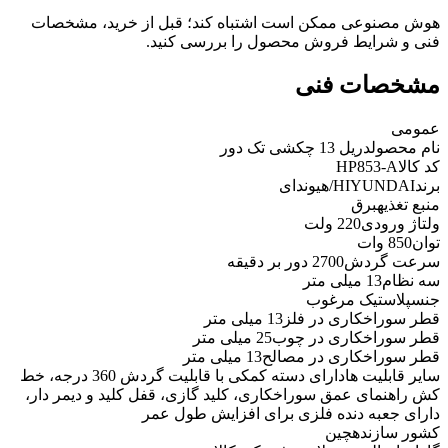
هوش مصنوعی ممکن است اشتباه کند؛ قبل از خرید، مشخصات
فنی و شرایط فروش محصول را بررسی کنید.
مشخصات فنی
عمومی
نام محصول
دریل 13 چکشی تک دور
کد کالا
HP853-A
برند
HIYUNDAI/هیوندای
منبع تغذیه
برق
ولتاژ ورودی
220 ولت
توان
850 وات
سرعت گردش
2700 دور بر دقیقه
سه نظام
13 میلی متر
جنس
پلاستیک مرغوب
قطر سوراخکاری در فلز
13 میلی متر
قطر سوراخکاری در چوب
25 میلی متر
قطر سوراخکاری در مصالح
13 میلی متر
سایر قابلیت ها
دارای دسته کمکی با قابلیت گردش 360 درجه، خط
کش راهنمای عمق سوراخکاری، کلید گازی، قفل کلید و دیمر دار،
دارای جعبه دنده فلزی برای افزایش طول عمر
کشور سازنده
چین