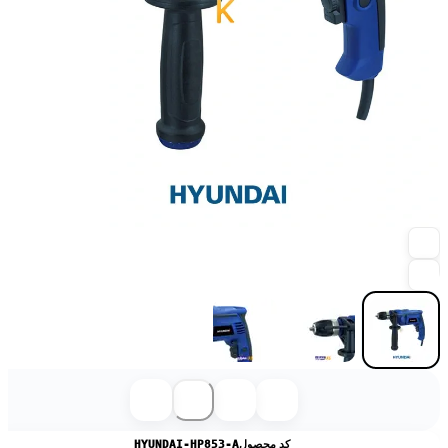
کد محصول
HYUNDAI-HP853-A