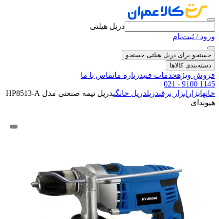
دریل هیلتی
ورود / ثبت‌نام
جستجو برای دریل هیلتی
جستجو
دسته‌بندی کالاها
فروش ویژه
خدمات فنی
درباره ما
تماس با ما
021 - 9100 1145
خانه
ابزار
ابزار برقی
دریل
دریل خانگی
دریل نیمه صنعتی مدل HP8513-A
هیوندای