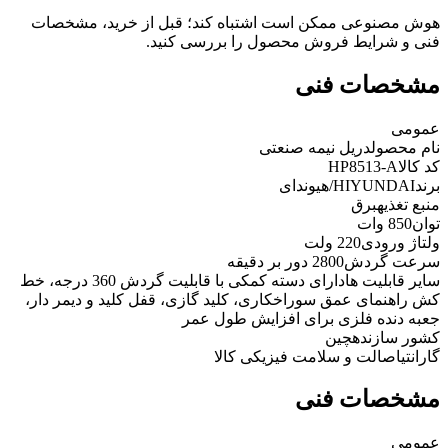
هوش مصنوعی ممکن است اشتباه کند؛ قبل از خرید، مشخصات
فنی و شرایط فروش محصول را بررسی کنید.
مشخصات فنی
عمومی
نام محصول
دریل نیمه صنعتی
کد کالا
HP8513-A
برند
HIYUNDAI/هیوندای
منبع تغذیه
برق
توان
850 وات
ولتاژ ورودی
220 ولت
سرعت گردش
2800 دور بر دقیقه
سایر قابلیت ها
دارای دسته کمکی با قابلیت گردش 360 درجه، خط
کش راهنمای عمق سوراخکاری، کلید گازی، قفل کلید و دیمر دار،
جعبه دنده فلزی برای افزایش طول عمر
کشور سازنده
چین
گارانتی
اصالت و سلامت فیزیکی کالا
مشخصات فنی
عمومی