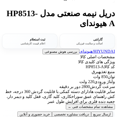
دریل نیمه صنعتی مدل HP8513-
A هیوندای
گارانتی
ثبت استعلام
اصالت و سلامت فیزیکی
اعلام قیمت کارشناسی
HIYUNDAI/هیوندای
بررسی هوش مصنوعی
مشخصات اصلی کالا
ویژگی های کلیدی کالا
کد کالا
HP8513-A
منبع تغذیه
برق
توان
850 وات
ولتاژ ورودی
220 ولت
سرعت گردش
2800 دور بر دقیقه
سایر قابلیت ها
دارای دسته کمکی با قابلیت گردش 360 درجه، خط
کش راهنمای عمق سوراخکاری، کلید گازی، قفل کلید و دیمر دار،
جعبه دنده فلزی برای افزایش طول عمر
مشاهده تمام مشخصات فنی
←
ارسال سریع
دریافت مشاوره تخصصی
خرید حضوری و آنلاین