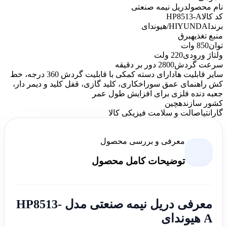
نام محصول
دریل نیمه صنعتی
کد کالا
HP8513-A
برند
HIYUNDAI/هیوندای
منبع تغذیه
برق
توان
850 وات
ولتاژ ورودی
220 ولت
سرعت گردش
2800 دور بر دقیقه
سایر قابلیت ها
دارای دسته کمکی با قابلیت گردش 360 درجه، خط
کش راهنمای عمق سوراخکاری، کلید گازی، قفل کلید و دیمر دار،
جعبه دنده فلزی برای افزایش طول عمر
کشور سازنده
چین
گارانتی
اصالت و سلامت فیزیکی کالا
معرفی و بررسی محصول
توضیحات کامل محصول
معرفی دریل نیمه صنعتی مدل HP8513-
A هیوندای