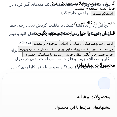
گارانتی: اصالت و سلامت فیزیکی کالا
بوده که این ویژگی‌ به شما کمک می‌کند مته‌های گیر کرده در
قابل ثبت استعلام قیمت
سطوح را به راحتی خارج کنید.
استعلام قیمت
خدمات خرید کالا عمران
این ابزار دارای دسته کمکی با قابلیت گردش 360 درجه، خط
قبل از خرید با خیال راحت تصمیم بگیرید
کش راهنمای عمق سوراخکاری، کلید گازی، قفل کلید و دیمر
دار، جعبه دنده فلزی برای افزایش طول عمر می باشد.
ارسال سریع
هماهنگی ارسال بر اساس موجودی و مقصد
دریافت مشاوره تخصصی
راهنمایی برای انتخاب مدل مناسب پروژه
سیستم ضربه زن قوی
دریل خانگی
در کنار موتور قوی برای
خرید حضوری و آنلاین
امکان خرید از سایت یا هماهنگی حضوری
کار با مصالح، چوب و فلزات مناسب است. حتی در طول
محصولات پیشنهادی
ساعات طولانی کار با دستگاه به واسطه فن کارآمدی که در
دستگاه تعبیه شده دریل داغ نمی‌کند. این دستگاه وزن سبک و
طراحی ارگونومیک سازگار با دست دارد.
محصولات مشابه
برای مشاهده دیگر محصولات هیوندای به
پیشنهادهای مرتبط با این محصول
فروشگاه
کالا عمران
مراجعه نمایید و با