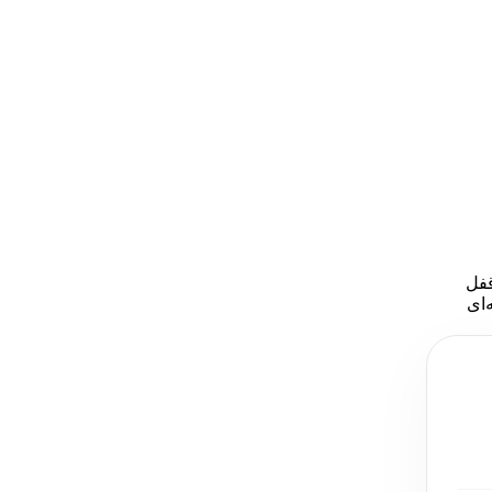
قفل
‌ای