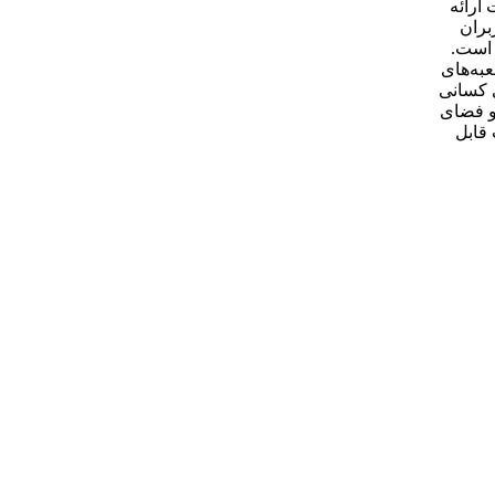
 ساخت و امکانات ارائه
بران
 است.
به‌های
 کد 725B2 گزینه‌ای مناسب برای کسانی
 و فضای
 قابل