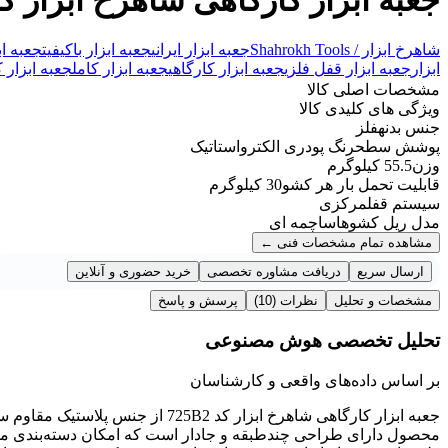
شاهرخ ابزار / Shahrokh Tools
جعبه ابزار ایرانی
جعبه ابزار باکیفیت
جعبه اب
ابزار
جعبه ابزار قفل فلزی
جعبه ابزار کارگاهی
جعبه ابزار کامل
جعبه ابزار 
مشخصات اصلی کالا
ویژگی های کلیدی کالا
جنس بدنه
فلز
پوشش سطح
رنگ پودری الکترواستاتیک
وزن
55.5 کیلوگرم
قابلیت تحمل بار هر کشو
30 کیلوگرم
سیستم قفل
مرکزی
مدل ریل کشوها
ساچمه ای
مشاهده تمام مشخصات فنی
←
ارسال سریع
دریافت مشاوره تخصصی
خرید حضوری و آنلاین
مشخصات و تحلیل
نظرات
(10)
پرسش و پاسخ
تحلیل تخصصی هوش مصنوعی
بر اساس داده‌های واقعی و کارشناسان
جعبه ابزار کارگاهی شاهرخ ابزار کد 
محصول دارای طراحی چندطبقه و جادار است که امکان دسته‌بندی مرتب