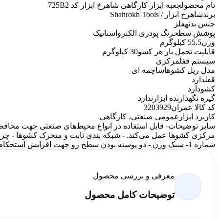
نام محصول
جعبه ابزار کارگاهی شاهرخ ابزار کد 725B2
برند
شاهرخ ابزار / Shahrokh Tools
جنس بدنه
فلز
پوشش سطح
رنگ پودری الکترواستاتیک
وزن
55.5 کیلوگرم
قابلیت تحمل بار هر کشو
30 کیلوگرم
سیستم قفل
مرکزی
مدل ریل کشوها
ساچمه ای
قفل
دارد
کشو
دارد
گیره نگهدارنده ابزار
ندارد
کد کالا عمران
3203929
کاربرد ابزار
عمومی صنعتی، کارگاهی
سایر توضیحات
- قابل استفاده در انواع محیط‌های صنعتی جهت محافظت 
مرکزی کشوها عمل می‌کند. - شبکه بندی ثابت و متحرک کشوها - چرخ‌
شماره 1- سبک وزن - دو پوسته بودن سطح رو جهت افزایش استحکام و محافظت از سیستم قفل
معرفی و بررسی محصول
توضیحات کامل محصول