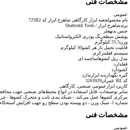
مشخصات فنی
عمومی
نام محصول
جعبه ابزار کارگاهی شاهرخ ابزار کد 725B2
برند
شاهرخ ابزار / Shahrokh Tools
جنس بدنه
فلز
پوشش سطح
رنگ پودری الکترواستاتیک
وزن
55.5 کیلوگرم
قابلیت تحمل بار هر کشو
30 کیلوگرم
سیستم قفل
مرکزی
مدل ریل کشوها
ساچمه ای
قفل
دارد
کشو
دارد
گیره نگهدارنده ابزار
ندارد
کد کالا عمران
3203929
کاربرد ابزار
عمومی صنعتی، کارگاهی
سایر توضیحات
- قابل استفاده در انواع محیط‌های صنعتی جهت محافظت 
مرکزی کشوها عمل می‌کند. - شبکه بندی ثابت و متحرک کشوها - چرخ‌
شماره 1- سبک وزن - دو پوسته بودن سطح رو جهت افزایش استحکام و محافظت از سیستم قفل
مشخصات فنی
عمومی