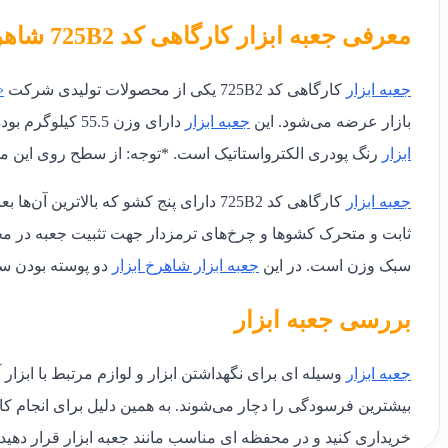
معرفی جعبه ابزار کارگاهی کد 725B2 شاهرخ ابزار
جعبه ابزار
کارگاهی کد 725B2 یکی از محصولات تولیدی شرکت
«
بازار عرضه می‌شود. این
جعبه ابزار
دارای وزن 55.5 کیلوگرم بوده و قابلیت تحمل بار هر کشو 30 کیلوگرم است. پوشش سطح این
ابزار
رنگ پودری الکترواستاتیک است.
*توجه: از سطح روی این مح
جعبه ابزار
کارگاهی کد 725B2 دارای پنج کشو که بالاترین آن‌ها بعنوان قفل مرکزی کشوها عمل می‌کند. این
سبک وزن است. در این
جعبه ابزار
شاهرخ ابزار
دو پوسته بودن س
بررسی جعبه ابزار
جعبه ابزار
وسیله ای برای نگهداشتن ابزار و لوازم مرتبط با ابزار
بیشترین فرسودگی را دچار می‌شوند. به همین دلیل برای انجام کارها
خریداری کنید و در محفظه ای مناسب مانند جعبه ابزار قرار دهید.