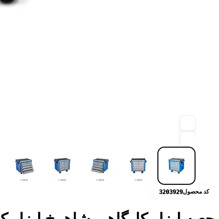
کد محصول
3203929
جعبه ابزار کارگاهی شاهرخ ابزار کد 5B2