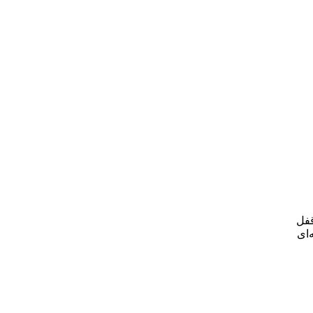
قفل
‌ای