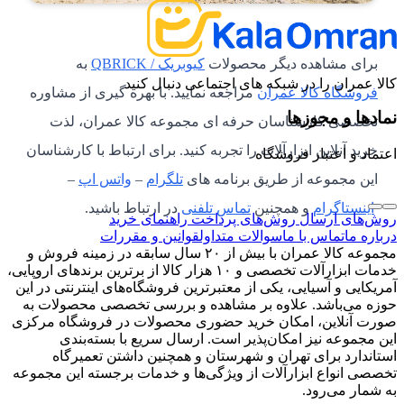
برای مشاهده دیگر محصولات
کیوبریک / QBRICK
به
کالا عمران را در شبکه های اجتماعی دنبال کنید
فروشگاه کالا عمران
مراجعه نمایید. با بهره گیری از مشاوره
نمادها و مجوزها
تخصصی کارشناسان حرفه ای مجموعه کالا عمران، لذت
خرید آنلاین ابزارآلات را تجربه کنید. برای ارتباط با کارشناسان
اعتماد و اعتبار فروشگاه
این مجموعه از طریق برنامه های
تلگرام
–
واتس اپ
–
اینستاگرام
و همچنین
تماس تلفنی
در ارتباط باشید.
روش‌های ارسال
روش‌های پرداخت
راهنمای خرید
درباره ما
تماس با ما
سوالات متداول
قوانین و مقررات
مجموعه کالا عمران با بیش از ۲۰ سال سابقه در زمینه فروش و
خدمات ابزارآلات تخصصی و ۱۰ هزار کالا از برترین برندهای اروپایی،
آمریکایی و آسیایی، یکی از معتبرترین فروشگاه‌های اینترنتی در این
حوزه می‌باشد. علاوه بر مشاهده و بررسی تخصصی محصولات به
صورت آنلاین، امکان خرید حضوری محصولات در فروشگاه مرکزی
این مجموعه نیز امکان‌پذیر است. ارسال سریع با بسته‌بندی
استاندارد برای تهران و شهرستان و همچنین داشتن تعمیرگاه
تخصصی انواع ابزارآلات از ویژگی‌ها و خدمات برجسته این مجموعه
به شمار می‌رود.