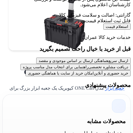
کارشناسان اعلام می‌شود.
گارانتی: اصالت و سلامت فیزیکی کالا
قابل ثبت استعلام قیمت
استعلام قیمت
خدمات خرید کالا عمران
قبل از خرید با خیال راحت تصمیم بگیرید
ارسال سریع
هماهنگی ارسال بر اساس موجودی و مقصد
دریافت مشاوره تخصصی
راهنمایی برای انتخاب مدل مناسب پروژه
بررسی جعبه ابزار مدل ONE Cart
خرید حضوری و آنلاین
امکان خرید از سایت یا هماهنگی حضوری
محصولات پیشنهادی
جعبه ابزار
مدل ONE Cart کیوبریک یک جعبه ابزار بزرگ برای
قرار دادن انواع ابزار بزرگ و کوچک است. داخل این وسیله
دارای دو جدا کننده متحرک و قابل تنظیم بوده که امکان
تقسیم بندی فضای داخلی را فراهم می‌کند. روی این جدا
محصولات مشابه
کننده ها تقسیم بندی های کوچکی برای نگهداری وسایل