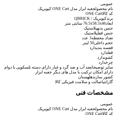
عمومی
نام محصول
جعبه ابزار مدل ONE Cart کیوبریک
کد کالا
ONE Cart
برند
کیوبریک / QBRICK
ابعاد
76.5x58.5x46 سانتی متر
جنس بدنه
پلاستیک
جنس قفل
پلاستیک
تعداد محفظه
3 عدد
حجم داخلی
50 لیتر
قفسه بندی
دارد
قفل
دارد
کشو
ندارد
چرخ
دارد
سایر توضیحات
ضد آب و ضد گرد و غبار دارای دسته تلسکوپی با دوام
دارای امکان ترکیب با مدل های دیگر جعبه ابزار
کشور سازنده
لهستان
گارانتی
اصالت و سلامت فیزیکی کالا
مشخصات فنی
عمومی
نام محصول
جعبه ابزار مدل ONE Cart کیوبریک
کد کالا
ONE Cart