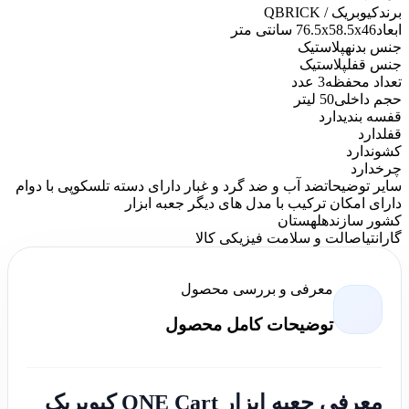
برند
کیوبریک / QBRICK
ابعاد
76.5x58.5x46 سانتی متر
جنس بدنه
پلاستیک
جنس قفل
پلاستیک
تعداد محفظه
3 عدد
حجم داخلی
50 لیتر
قفسه بندی
دارد
قفل
دارد
کشو
ندارد
چرخ
دارد
سایر توضیحات
ضد آب و ضد گرد و غبار دارای دسته تلسکوپی با دوام
دارای امکان ترکیب با مدل های دیگر جعبه ابزار
کشور سازنده
لهستان
گارانتی
اصالت و سلامت فیزیکی کالا
معرفی و بررسی محصول
توضیحات کامل محصول
معرفی جعبه ابزار ONE Cart کیوبریک