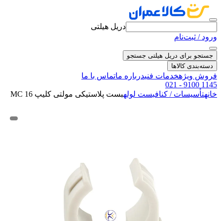
دریل هیلتی
ورود / ثبت‌نام
جستجو برای دریل هیلتی
جستجو
دسته‌بندی کالاها
فروش ویژه
خدمات فنی
درباره ما
تماس با ما
021 - 9100 1145
خانه
تأسیسات / کناف
بست لوله
بست پلاستیکی مولتی کلیپ MC 16