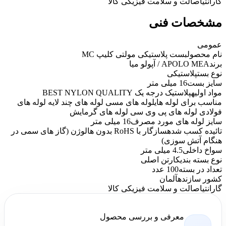
گارانتی
اصالت و سلامت فیزیکی کالا
مشخصات فنی
عمومی
نام محصول
بست پلاستیکی مولتی کلیپ MC
برند
APOLO MEA / آپولو میا
نوع بست
پلاستیکی
سایز بست
16 میلی متر
مواد اولیه
پلاستیک درجه یک BEST NYLON QUALITY
مناسب برای لوله های
لوله های مسی لوله های چند لایه لوله های
فولادی لوله های پی وی سی لوله های گرمایش
سایز لوله های مورد مصرف
16 میلی متر
تائیده کسب شده
سازگار با RoHS بدون هالوژن (گاز های سمی در
هنگام آتش سوزی)
سواخ داخلی
4.5 میلی متر
نوع بسته بندی
کارتن اصلی
تعداد در بسته
100 عدد
کشور سازنده
آلمان
گارانتی
اصالت و سلامت فیزیکی کالا
معرفی و بررسی محصول