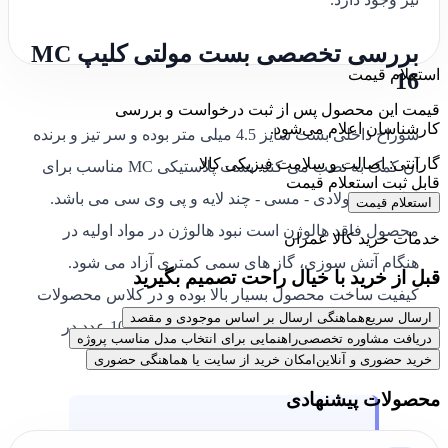
بررسی تخصصی بست مولتی کلیپ MC
استعلام قیمت
16
قیمت این محصول پس از ثبت درخواست و بررسی
کارشناسان اعلام می‌شود.
سوراخ داخلی بست سایز 4.5 میلی متر بوده و سر تیز و برنده
گارانتی: اصالت و سلامت فیزیکی کالا
آن کمک به نصب می کند. بست پلاستیکی MC مناسب برای
قابل ثبت استعلام قیمت
لوله های فولادی - مسی - چند لایه و پی وی سی می باشد.
استعلام قیمت
محصول فاقد هالوژن است نبود هالوژن در مواد اولیه در
خدمات خرید کالا عمران
هنگام آتش سوزی، گاز های سمی کمتری آزاد می شود.
قبل از خرید با خیال راحت تصمیم بگیرید
کیفیت ساخت محصول بسیار بالا بوده و در کلاس محصولات
ارسال سریع
هماهنگی ارسال بر اساس موجودی و مقصد
تاسیساتی اروپایی است. بست MC 16 دارای 100 عدد در
دریافت مشاوره تخصصی
راهنمایی برای انتخاب مدل مناسب پروژه
بسته بندی اصلی شرکت آپولو میا است.
خرید حضوری و آنلاین
امکان خرید از سایت یا هماهنگی حضوری
محصولات پیشنهادی
مجموعه
کالا عمران
نمایندگی فعال برند