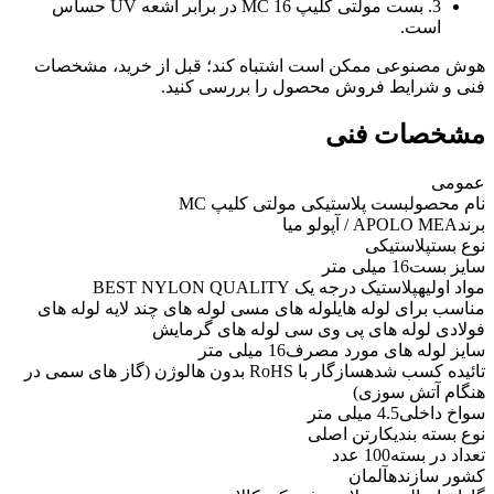
3. بست مولتی کلیپ MC 16 در برابر اشعه UV حساس
است.
هوش مصنوعی ممکن است اشتباه کند؛ قبل از خرید، مشخصات
فنی و شرایط فروش محصول را بررسی کنید.
مشخصات فنی
عمومی
نام محصول
بست پلاستیکی مولتی کلیپ MC
برند
APOLO MEA / آپولو میا
نوع بست
پلاستیکی
سایز بست
16 میلی متر
مواد اولیه
پلاستیک درجه یک BEST NYLON QUALITY
مناسب برای لوله های
لوله های مسی لوله های چند لایه لوله های
فولادی لوله های پی وی سی لوله های گرمایش
سایز لوله های مورد مصرف
16 میلی متر
تائیده کسب شده
سازگار با RoHS بدون هالوژن (گاز های سمی در
هنگام آتش سوزی)
سواخ داخلی
4.5 میلی متر
نوع بسته بندی
کارتن اصلی
تعداد در بسته
100 عدد
کشور سازنده
آلمان