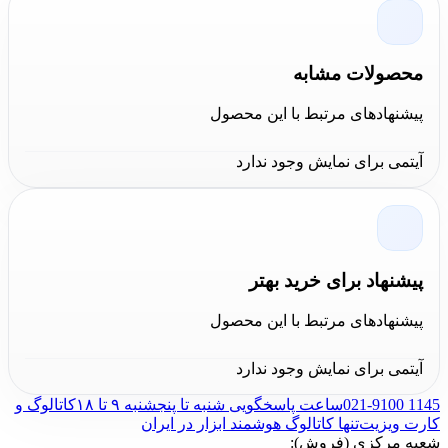
آپولو میا APOLO MEA
در بازار ابزار
فروشان است. تمامی محصولات این برند
محصولات مشابه
دارای گارانتی اصالت و سلامت فیزیکی
پیشنهادهای مرتبط با این محصول
کالا و همچنین در
فروشگاه کالا عمران
موجود هستند. برای دریافت مشاوره از
آیتمی برای نمایش وجود ندارد
طریق برنامه های
تلگرام
–
واتس اپ
–
اینستاگرام
و همچنین
تماس تلفنی
به
صورت مستقیم با کارشناسان این
پیشنهاد برای خرید بهتر
مجموعه در ارتباط باشید.
پیشنهادهای مرتبط با این محصول
آیتمی برای نمایش وجود ندارد
021-9100 1145
ساعت پاسخگویی شنبه تا پنجشنبه ۹ تا ۱۸
کاتالوگ و
کارت ویزیت
تنها کاتالوگ هوشمند ابزار در ایران
شعبه مرکزی (فروش):