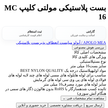
بست پلاستیکی مولتی کلیپ MC
16
گارانتی
ثبت استعلام
اصالت و سلامت فیزیکی
اعلام قیمت کارشناسی
APOLO MEA / آپولو میا
بست انعطاف پذیر
بست پلاستیکی
بررسی هوش مصنوعی
مشخصات اصلی کالا
ویژگی های کلیدی کالا
نوع بست
پلاستیکی
سایز بست
16 میلی متر
مواد اولیه
پلاستیک درجه یک BEST NYLON QUALITY
مناسب برای لوله های
لوله های مسی لوله های چند لایه لوله های
فولادی لوله های پی وی سی لوله های گرمایش
سایز لوله های مورد مصرف
16 میلی متر
تائیده کسب شده
سازگار با RoHS بدون هالوژن (گاز های سمی در
هنگام آتش سوزی)
مشاهده تمام مشخصات فنی
←
ارسال سریع
دریافت مشاوره تخصصی
خرید حضوری و آنلاین