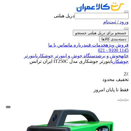
دریل هیلتی
ورود / ثبت‌نام
جستجو برای دریل هیلتی
جستجو
دسته‌بندی کالاها
فروش ویژه
خدمات فنی
درباره ما
تماس با ما
021 - 9100 1145
خانه
جوش و برش
دستگاه جوش و اینورتر جوشکاری
اینورتر
جوشکاری
اینورتر جوشکاری مدل IT250C ایران ترانس
2٪
تخفیف محدود
فقط تا پایان امروز
--:--:--