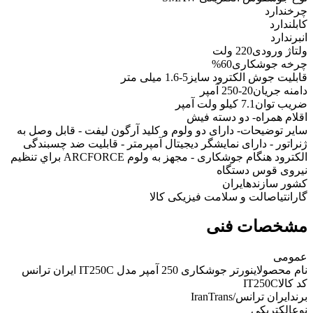
چرخ
ندارد
کابل
ندارد
انبر
ندارد
ولتاژ ورودی
220 ولت
چرخه جوشکاری
60%
قابلیت جوش الکترود سایز
5-1.6 میلی متر
دامنه‌ جریان
20-250 آمپر
ضریب توان
7.1 کیلو ولت آمپر
اقلام همراه
- دو دسته فیش
سایر توضیحات
- دارای دو ولوم و کلید آرگون لیفت - قابل وصل به
ژنراتور - دارای نمایشگر دیجیتال آمپرمتر - قابلیت ضد چسبندگی
الکترود هنگام جوشکاری - مجهز به ولوم ARCFORCE براي تنظيم
نيروی قوس دستگاه
کشور سازنده
ایران
گارانتی
اصالت و سلامت فیزیکی کالا
مشخصات فنی
عمومی
نام محصول
اینورتر جوشکاری 250 آمپر مدل IT250C ایران ترانس
کد کالا
IT250C
برند
ایران ترانس/IranTrans
نوع
الکتریکی