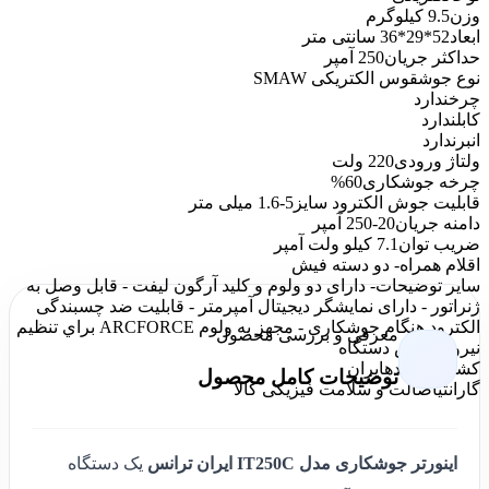
وزن
9.5 کیلوگرم
ابعاد
52*29*36 سانتی متر
حداکثر جریان
250 آمپر
نوع جوش
قوس الکتریکی SMAW
چرخ
ندارد
کابل
ندارد
انبر
ندارد
ولتاژ ورودی
220 ولت
چرخه جوشکاری
60%
قابلیت جوش الکترود سایز
5-1.6 میلی متر
دامنه‌ جریان
20-250 آمپر
ضریب توان
7.1 کیلو ولت آمپر
اقلام همراه
- دو دسته فیش
سایر توضیحات
- دارای دو ولوم و کلید آرگون لیفت - قابل وصل به
ژنراتور - دارای نمایشگر دیجیتال آمپرمتر - قابلیت ضد چسبندگی
الکترود هنگام جوشکاری - مجهز به ولوم ARCFORCE براي تنظيم
معرفی و بررسی محصول
نيروی قوس دستگاه
کشور سازنده
ایران
توضیحات کامل محصول
گارانتی
اصالت و سلامت فیزیکی کالا
اینورتر جوشکاری مدل IT250C ایران ترانس
یک دستگاه