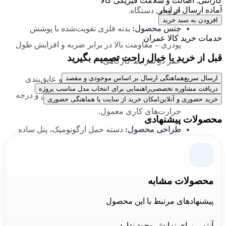
گارانتی: اصالت و سلامت فیزیکی کالا
آماده ارسال از انبار
خروجی دستگاه.
افزودن به سبد خرید
جنس محصول:
بدنه فلزی تقویت‌شده با پوشش
خدمات خرید کالا عمران
پودری – مقاومت بالا در برابر ضربه و افزایش طول
قبل از خرید با خیال راحت تصمیم بگیرید
عمر در شرایط کارگاهی.
ارسال سریع
هماهنگی ارسال بر اساس موجودی و مقصد
پوشش‌ها:
رنگ پودری الکترواستاتیک و عایق‌بندی
دریافت مشاوره تخصصی
راهنمایی برای انتخاب مدل مناسب پروژه
داخلی – محافظت در برابر خوردگی، سایش و درجه
خرید حضوری و آنلاین
امکان خرید از سایت یا هماهنگی حضوری
حرارت‌های کاری معمول.
محصولات پیشنهادی
طراحی محصول:
دسته حمل ارگونومیک، پنل ساده
با ولوم تنظیم جریان و نمایشگر آمپر – تسهیل
تنظیمات دقیق و کاربری ایمن.
فناوری ساخت:
اینورتر IGBT با مدارهای کنترل
محصولات مشابه
ثابت – افزایش بهره‌وری، کاهش وزن و راندمان
پیشنهادهای مرتبط با این محصول
بالاتر نسبت به ترانس‌های قدیمی.
آیتمی برای نمایش وجود ندارد