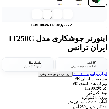
کد محصول
IRAN TRANS-IT250C
اینورتر جوشکاری مدل IT250C
ایران ترانس
گارانتی
آماده ارسال
اصالت و سلامت فیزیکی
از انبار کالا عمران
ایران ترانس/IranTrans
بررسی هوش مصنوعی
مشخصات اصلی کالا
ویژگی های کلیدی کالا
کد کالا
IT250C
نوع
الکتریکی
وزن
9.5 کیلوگرم
ابعاد
52*29*36 سانتی متر
حداکثر جریان
250 آمپر