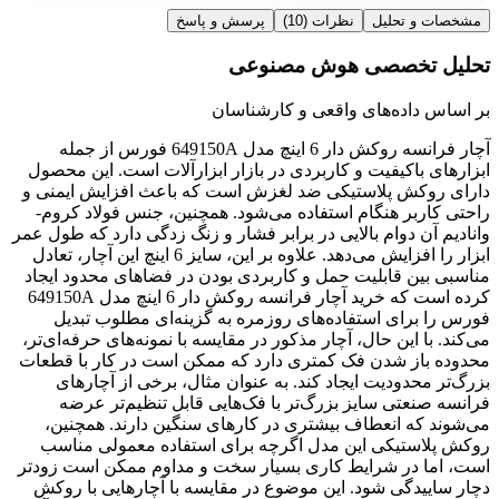
مشخصات و تحلیل
نظرات
(10)
پرسش و پاسخ
تحلیل تخصصی هوش مصنوعی
بر اساس داده‌های واقعی و کارشناسان
آچار فرانسه روکش دار 6 اینچ مدل 649150A فورس از جمله
ابزارهای باکیفیت و کاربردی در بازار ابزارآلات است. این محصول
دارای روکش پلاستیکی ضد لغزش است که باعث افزایش ایمنی و
راحتی کاربر هنگام استفاده می‌شود. همچنین، جنس فولاد کروم-
وانادیم آن دوام بالایی در برابر فشار و زنگ زدگی دارد که طول عمر
ابزار را افزایش می‌دهد. علاوه بر این، سایز 6 اینچ این آچار، تعادل
مناسبی بین قابلیت حمل و کاربردی بودن در فضاهای محدود ایجاد
کرده است که خرید آچار فرانسه روکش دار 6 اینچ مدل 649150A
فورس را برای استفاده‌های روزمره به گزینه‌ای مطلوب تبدیل
می‌کند. با این حال، آچار مذکور در مقایسه با نمونه‌های حرفه‌ای‌تر،
محدوده باز شدن فک کمتری دارد که ممکن است در کار با قطعات
بزرگ‌تر محدودیت ایجاد کند. به عنوان مثال، برخی از آچارهای
فرانسه صنعتی سایز بزرگ‌تر با فک‌هایی قابل تنظیم‌تر عرضه
می‌شوند که انعطاف بیشتری در کارهای سنگین دارند. همچنین،
روکش پلاستیکی این مدل اگرچه برای استفاده معمولی مناسب
است، اما در شرایط کاری بسیار سخت و مداوم ممکن است زودتر
دچار ساییدگی شود. این موضوع در مقایسه با آچارهایی با روکش