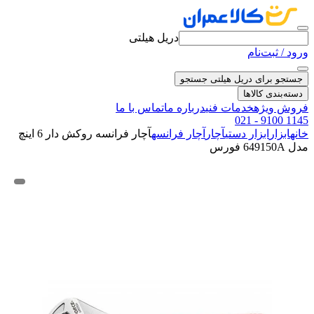
دریل هیلتی
ورود / ثبت‌نام
جستجو برای دریل هیلتی
جستجو
دسته‌بندی کالاها
فروش ویژه
خدمات فنی
درباره ما
تماس با ما
021 - 9100 1145
خانه
ابزار
ابزار دستی
آچار
آچار فرانسه
آچار فرانسه روکش دار 6 اینچ
مدل 649150A فورس