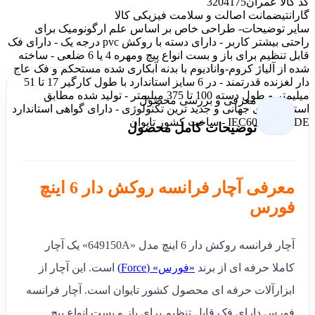
کد کالا عمران
3204175
گارانتی
ضمانت اصالت و سلامت فیزیکی کالا
سایر توضیحات
- طراحی خاص بر اساس علم ارگونومیک برای
راحتی بیشتر کاربر - دارای دسته با روکش pvc درجه یک - دارای فک
قابل تنظیم برای باز و بست انواع پیچ ومهره 4 یا 6 ضلعی - ساخته
شده از آلیاژ کروم-وانادیوم با بدنه آبکاری شده مستحکم و فک عاج
دار لغزنده قدرتمند - در 6 سایز استاندارد با طول کارگیر 17 تا 51
میلیمتر و طول دسته 100 تا 375 میلیمتر - تولید شده مطابق
معرفی و بررسی محصول
استاندار های جهانی و جدید ترین تکنولوژی - دارای گواهی استاندارد
VDE و IEC60900 - ساخت کشور تایوان
توضیحات کامل محصول
معرفی آچار فرانسه روکش دار 6 اینچ
فورس
آچار فرانسه روکش دار 6 اینچ مدل «649150A» یک آچار
کاملا حرفه ای از برند
«فورس» (Force)
است.
این آچار از
ابزارآلات حرفه ای محصول کشور تایوان است. آچار فرانسه
فورس دارای فک قابل تنظیم برای باز و بست انواع پیچ