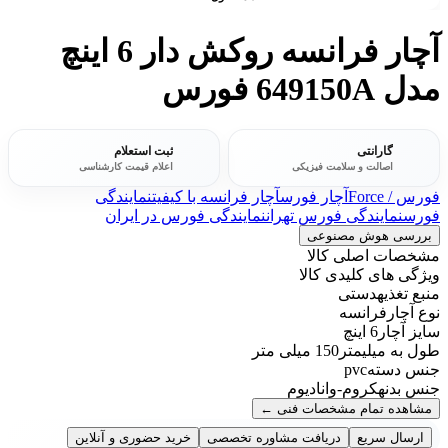
آچار فرانسه روکش دار 6 اینچ
مدل 649150A فورس
گارانتی
ثبت استعلام
اصالت و سلامت فیزیکی
اعلام قیمت کارشناسی
فورس / Force
آچار فورس
آچار فرانسه با کیفیت
نمایندگی
فورس
نمایندگی فورس تهران
نمایندگی فورس در ایران
بررسی هوش مصنوعی
مشخصات اصلی کالا
ویژگی های کلیدی کالا
منبع تغذیه
دستی
نوع آچار
فرانسه
سایز آچار
6 اینچ
طول به میلیمتر
150 میلی متر
جنس دسته
pvc
جنس بدنه
کروم-وانادیوم
مشاهده تمام مشخصات فنی
←
ارسال سریع
دریافت مشاوره تخصصی
خرید حضوری و آنلاین