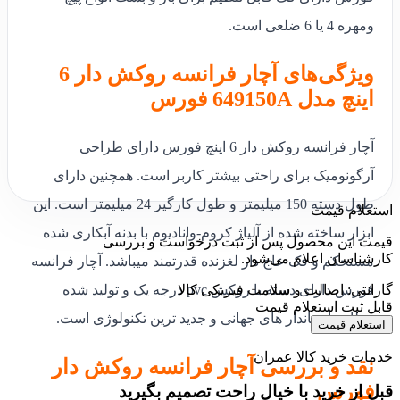
ومهره 4 یا 6 ضلعی است.
ویژگی‌های آچار فرانسه روکش دار 6
اینچ مدل 649150A فورس
آچار فرانسه روکش دار 6 اینچ فورس دارای طراحی
آرگونومیک برای راحتی بیشتر کاربر است. همچنین دارای
طول دسته 150 میلیمتر و طول کارگیر 24 میلیمتر است. این
استعلام قیمت
ابزار ساخته شده از آلیاژ کروم-وانادیوم با بدنه آبکاری شده
قیمت این محصول پس از ثبت درخواست و بررسی
کارشناسان اعلام می‌شود.
مستحکم و فک عاج دار لغزنده قدرتمند میباشد. آچار فرانسه
گارانتی: اصالت و سلامت فیزیکی کالا
فورس دارای دسته با روکش pvc درجه یک و تولید شده
قابل ثبت استعلام قیمت
مطابق استاندار های جهانی و جدید ترین تکنولوژی است.
استعلام قیمت
خدمات خرید کالا عمران
نقد و بررسی آچار فرانسه روکش دار
فورس
قبل از خرید با خیال راحت تصمیم بگیرید