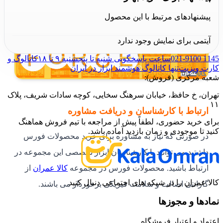
پیشنهادهای مرتبط با این محصول
آیتمی برای نمایش وجود ندارد
021-9100 1145
ساعت پاسخگویی شنبه تا پنجشنبه ۹ تا ۱۸
کاتالوگ و
کارت ویزیت
تنها کاتالوگ هوشمند ابزار در ایران
شعبه مرکزی (فروش):
تهران، خ حافظ، خیابان سرهنگ سخایی، کوچه سادات شریف، پلاک
۱۱
ارتباط با کارشناسان و دریافت مشاوره
برای خرید حضوری، لطفاً پیش از مراجعه با تیم فروش هماهنگ
کنید تا موجودی و زمان بازدید آماده باشد.
در صورتی که نیاز به مشاوره برای خرید محصولات فورس
داشتید می توانید با کارشناسان ابزار تخصصی این مجموعه در
ارتباط باشید. محصولات فورس در مجموعه
کالا عمران
از
کالا عمران را در شبکه های اجتماعی دنبال کنید
گارانتی اصالت و سلامت فیزیکی برخوردار می باشند.
نمادها و مجوزها
اعتماد و اعتبار فروشگاه