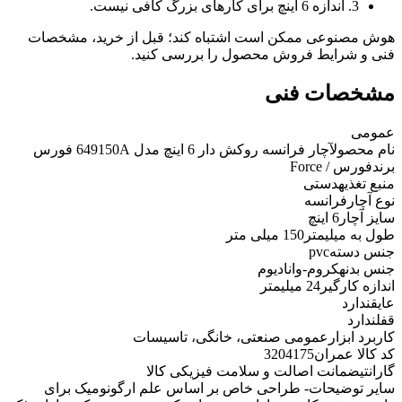
3. اندازه 6 اینچ برای کارهای بزرگ کافی نیست.
هوش مصنوعی ممکن است اشتباه کند؛ قبل از خرید، مشخصات
فنی و شرایط فروش محصول را بررسی کنید.
مشخصات فنی
عمومی
نام محصول
آچار فرانسه روکش دار 6 اینچ مدل 649150A فورس
برند
فورس / Force
منبع تغذیه
دستی
نوع آچار
فرانسه
سایز آچار
6 اینچ
طول به میلیمتر
150 میلی متر
جنس دسته
pvc
جنس بدنه
کروم-وانادیوم
اندازه کارگیر
24 میلیمتر
عایق
ندارد
قفل
ندارد
کاربرد ابزار
عمومی صنعتی، خانگی، تاسیسات
کد کالا عمران
3204175
گارانتی
ضمانت اصالت و سلامت فیزیکی کالا
سایر توضیحات
- طراحی خاص بر اساس علم ارگونومیک برای