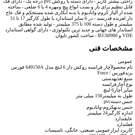
راحتی بیشتر کاربر - دارای دسته با روکش pvc درجه یک - دارای فک
قابل تنظیم برای باز و بست انواع پیچ ومهره 4 یا 6 ضلعی - ساخته
شده از آلیاژ کروم-وانادیوم با بدنه آبکاری شده مستحکم و فک عاج
دار لغزنده قدرتمند - در 6 سایز استاندارد با طول کارگیر 17 تا 51
میلیمتر و طول دسته 100 تا 375 میلیمتر - تولید شده مطابق
استاندار های جهانی و جدید ترین تکنولوژی - دارای گواهی استاندارد
VDE و IEC60900 - ساخت کشور تایوان
مشخصات فنی
عمومی
نام محصول
آچار فرانسه روکش دار 6 اینچ مدل 649150A فورس
برند
فورس / Force
منبع تغذیه
دستی
نوع آچار
فرانسه
سایز آچار
6 اینچ
طول به میلیمتر
150 میلی متر
جنس دسته
pvc
جنس بدنه
کروم-وانادیوم
اندازه کارگیر
24 میلیمتر
عایق
ندارد
قفل
ندارد
کاربرد ابزار
عمومی صنعتی، خانگی، تاسیسات