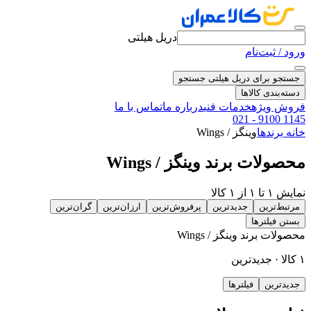
دریل هیلتی
ورود / ثبت‌نام
جستجو برای دریل هیلتی
جستجو
دسته‌بندی کالاها
فروش ویژه
خدمات فنی
درباره ما
تماس با ما
021 - 9100 1145
خانه
برندها
وینگز / Wings
محصولات برند وینگز / Wings
نمایش ۱ تا ۱ از ۱ کالا
مرتبط‌ترین
جدیدترین
پرفروش‌ترین
ارزان‌ترین
گران‌ترین
بستن فیلترها
محصولات برند وینگز / Wings
۱ کالا · جدیدترین
جدیدترین
فیلترها