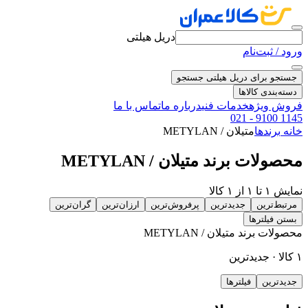
دریل هیلتی
ورود / ثبت‌نام
جستجو برای دریل هیلتی
جستجو
دسته‌بندی کالاها
فروش ویژه
خدمات فنی
درباره ما
تماس با ما
021 - 9100 1145
خانه
برندها
متیلان / METYLAN
محصولات برند متیلان / METYLAN
نمایش ۱ تا ۱ از ۱ کالا
مرتبط‌ترین
جدیدترین
پرفروش‌ترین
ارزان‌ترین
گران‌ترین
بستن فیلترها
محصولات برند متیلان / METYLAN
۱ کالا · جدیدترین
جدیدترین
فیلترها