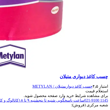
چسب کاغذ دیواری متیلان
امتیاز ۴٫۵
چسب کاغذ دیواری
متیلان / METYLAN
استعلام قیمت
برای مشاهده شرایط خرید وارد صفحه محصول شوید.
021-9100 1145
ساعت پاسخگویی شنبه تا پنجشنبه ۹ تا ۱۸
کاتالوگ و ک
شعبه مرکزی (فروش):