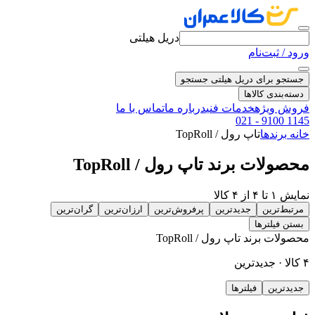
دریل هیلتی
ورود / ثبت‌نام
جستجو برای دریل هیلتی
جستجو
دسته‌بندی کالاها
فروش ویژه
خدمات فنی
درباره ما
تماس با ما
021 - 9100 1145
خانه
برندها
تاپ رول / TopRoll
محصولات برند تاپ رول / TopRoll
نمایش ۱ تا ۴ از ۴ کالا
مرتبط‌ترین
جدیدترین
پرفروش‌ترین
ارزان‌ترین
گران‌ترین
بستن فیلترها
محصولات برند تاپ رول / TopRoll
۴ کالا · جدیدترین
جدیدترین
فیلترها