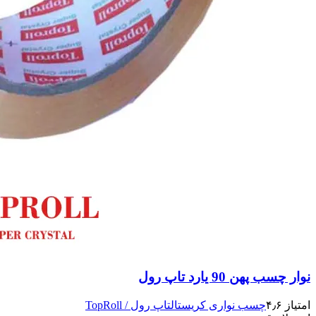
نوار چسب پهن 90 یارد تاپ رول
امتیاز ۴٫۶
چسب نواری کریستال
تاپ رول / TopRoll