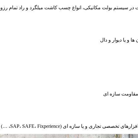
لت در سیستم بولت مکانیکی، انواع چسب کاشت میلگرد و راد تمام ر
 و یا دیوار و دال
 مقاومت سازه ای
SAP، SAFE، Fixperience، …) توسط تیم مهندسی ارائه می گردد.